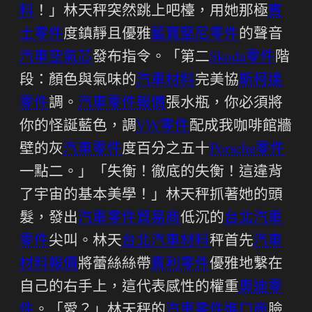
料
！」林天秤突然跳上吧檯，用她那極
賓
士零件
度鎮靜且優雅
藍寶堅尼零件
的聲音
汽車空氣芯
發布指令。「第二
Skoda零件
階
段：顏色與氣味的
汽車材料
完美協
斯柯達
零件
調。
汽車零件報價
張水瓶，你必須將
你的怪誕藍色，調
VW零件
配成我咖啡館牆
壁的灰
汽車零件
度百分之五十
Porsche零件
一點二。」「失衡！徹底的失衡！這違背
了宇宙的基本美學！」林天秤抓著她的頭
髮，發出
汽車零件貿易商
低沉的
台北汽車
零件
尖叫。林天
台北汽車材料
秤首先
汽車
材料報價
將蕾絲絲帶
賓利零件
優雅地繫在
自己的右手上，這代表感性的權重
奧迪零
件
。「愛？」林天秤的
汽車零件進口商
臉