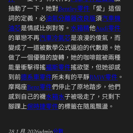
抽動了一下，她對
Bentley零件
「愛」這個
詞的定義，必
油氣分離器改良版
須
汽車機
油芯
是情感比例對等。
水箱精
他
Audi零件
的單戀不再
汽車冷氣芯
是浪漫的傻氣，而
變成了一道被數學公式逼迫的代數題。她
做了一個優雅的旋轉，她的咖啡館被兩種
能量衝擊得搖
福斯零件
搖欲墜，但她卻感
到前
德系車零件
所未有的平靜
BMW零件
。
摩羯座
Benz零件
們停止了原地踏步，他們
感到自己的襪
水箱水
子被吸走了，只剩下
腳踝上
保時捷零件
的標籤在隨風飄盪。
28 1 月, 2026
admin
分數