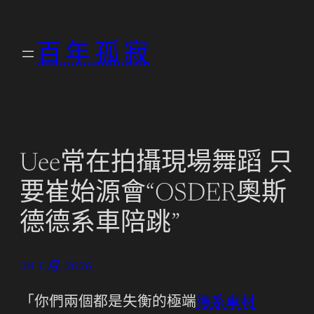
跳
至
百年孤寂
主
要
內
容
Uee常在拍攝現場舞蹈 只
要崔始源會“OSDER奧斯
德德系車陪跳”
28 1 月, 2026
「你們兩個都是失衡的極端
德系車材