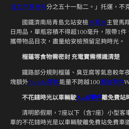
台北汽車材料
分之五十一點二。」托運，不
國鐵濟南局青島北站安檢
水箱水
主管馬
日用品，單瓶容積不得超100毫升，限帶1
攜帶物品目次，盡量給安檢預留足夠時光。
榴蓮等食物需密封 充電寶需標識清楚
鐵路部分規則榴蓮、臭豆腐等氣息較年
塊額外
Porsche零件
能量不跨越100
奧迪零件
不花錢時光以車輛駛
Audi零件
離免費站
清明節假期，7座以下（含7座）小型客車
車的不花錢時光是以車輛駛離免費站免費車