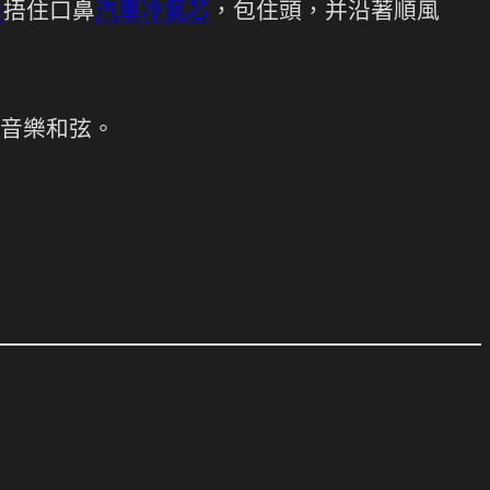
件
捂住口鼻
汽車冷氣芯
，包住頭，并沿著順風
音樂和弦。