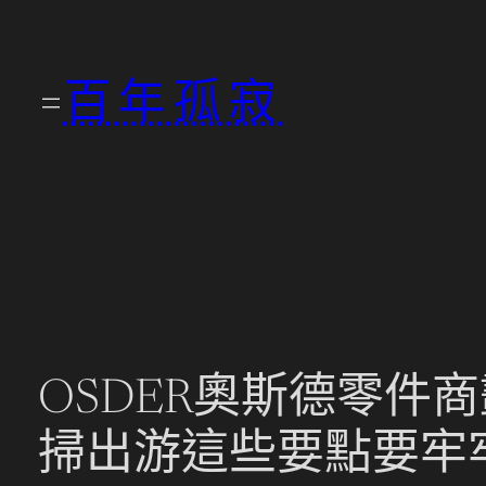
跳
至
百年孤寂
主
要
內
容
OSDER奧斯德零件商
掃出游這些要點要牢