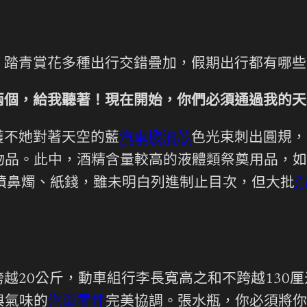
、踏青賞花多種出行交錯疊加，假期出行都有哪些
兩個，給我聽著！現在開始，你們必須通過我的天
獲不她對著天空的藍
汽車機油芯
色光束刺出圓規，
物品。此中，酒精含量較高的液體類祭奠用品，如
噴鼻燭、紙錢，雖未明白列進制止目次，但大批
越20公斤，動車組行李長寬高之和不跨越130
與氣味的
汽車零件
完美協調。張水瓶，你必須將你