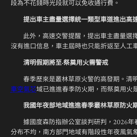
段為不花錢時光段就可以免收通行費。
提出車主盡量選擇統一類型車道進出高
此外，高速交警提醒，提出車主盡量選擇
沒有進口信息，車主屆時也只能折返至人工
清明假期將至·祭奠用火需警戒
春季歷來是叢林草原火警的高發期。清
車空氣芯
域已進進‌春季防火期，而祭奠用火
我國年夜部地域進進春季叢林草原防火
據國度森防指辦公室談判研判，2026
分布不均，南方部門地域有階段性年夜風氣