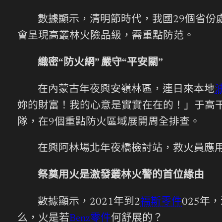
數據顯示，清明節時代，我國29個省份
會呈現高叢林火險品級，需重點防范。
織密“防火網” 嚴守“平安關”
在內蒙古年夜興安嶺林區，連日來本地
妳的財富！我的心意是實實在在的！」于高
隊，在9個重點防火區域展開周全排查。
在興阿林場北年夜橋檢討站，救火員應用
祭奠用火是激發叢林火警的首位緣由
數據顯示，2021年到2
福斯零件
025年
么，火是若
Benz零件
何舒展的？