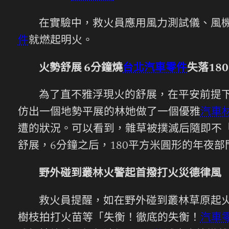
在實驗中，救火員應用風力測試儀、風
件
就燃起明火。
火勢舒展 6分鐘燒
台北汽車零件
失落18
為了直不雅浮現火的舒展，在平安前提
仿出一個地勢平展的林她做了一個優雅
汽車
遭的狀況。可以看到，雜草被撲滅后隨即不
舒展，6分鐘之后，180平方米圓形的年夜
野外碰到叢林火警起首撥打火災德律風
救火員提醒，如在野外碰到叢林草原起火
樹枝拍打火苗等「失衡！徹底的失衡！
汽車