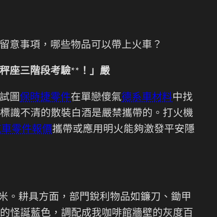
留意事項，哪些物品可以帶上火車？
秤座三階段考驗**！」嚴
試圖
保時捷零件
在單戀傻氣
德系車材料
中找
標識不清的散裝白酒是嚴禁攜帶的。打火機
汽車零件報價
攜帶或應用明火能夠激發平安隱
厘米。耕具方面，部門銳利物品如鐮刀、鋤甲
的怪誕藍色，調配成我咖啡館牆壁的灰度百