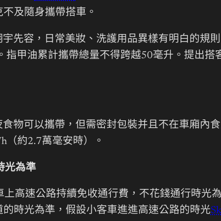
克不及隨身攜帶搭車。
翔宇先容，日常美妝、洗護用品異樣有明白的規則
件。指甲油累計攜帶總量不得跨越50毫升。提出搭
夜食物可以攜帶，但需密封包裝并且不在車廂內食
Wh（約2.7萬毫安時）。
時光為準
上高速公路持續免收通行費，不花錢通行時光為4
道的時光為準，假設小客車進進高速公路的時光
S