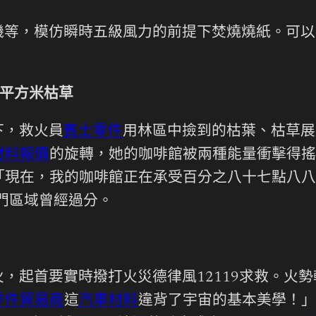
機等，模仿瞬時五級風力的前提下焚燒燒紙。可以
0平方米枯草
下，救火員
賓士零件
用林區中撿到的枯葉、枯草展
材料報價
的旋轉，她的咖啡館被兩種能量衝擊得搖
「現在，我的咖啡館正在承受百分之八十七點八八
部門區域曾經過分。
，起首要實時撥打火災德律風12119求救。火
零件貿易商
這
汽車材料
違背了宇宙的基本美學！」