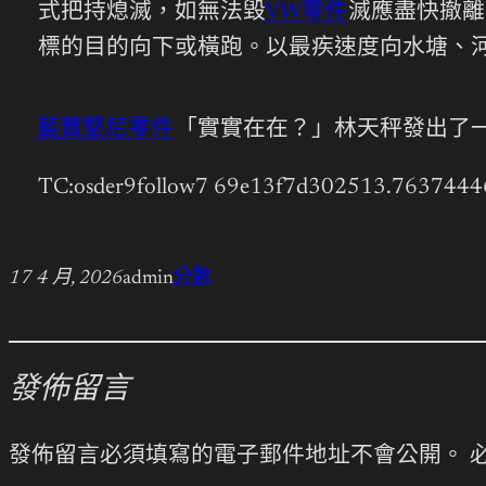
式把持熄滅，如無法毀
VW零件
滅應盡快撤離
標的目的向下或橫跑。以最疾速度向水塘、
藍寶堅尼零件
「實實在在？」林天秤發出了
TC:osder9follow7 69e13f7d302513.7637444
17 4 月, 2026
admin
分數
發佈留言
發佈留言必須填寫的電子郵件地址不會公開。