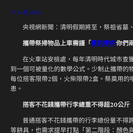
17 4 月, 2026
央視網新聞：清明假期將至，祭祖省墓
攜帶祭掃物品上車需謹「
賓利零件
你們
在火車站安檢處，每年清明時代城市查
到一個可被量化的數學公式。少制止攜帶的
每位搭客限帶2個，火柴限帶2盒。祭奠用的
患。
搭客不花錢攜帶行李總重不得超20公斤
普通搭客不花錢攜帶的行李總份量不得跨
等耕具，也需求提早打點「第二階段：顏色