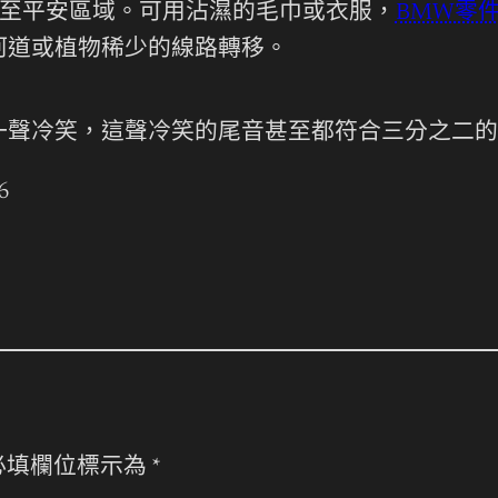
至平安區域。可用沾濕的毛巾或衣服，
BMW零
河道或植物稀少的線路轉移。
一聲冷笑，這聲冷笑的尾音甚至都符合三分之二的
6
必填欄位標示為
*