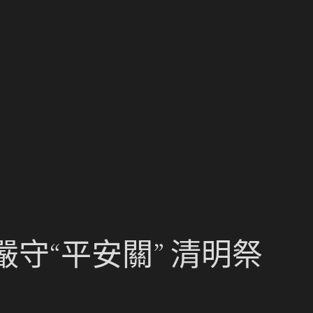
嚴守“平安關” 清明祭