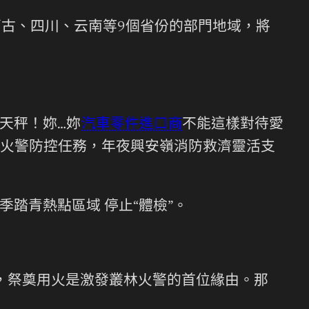
蒙古、四川、云南等9個省份的部門地域，將
天秤！妳…妳
汽車零件進口商
不能這樣對待愛
火警防控任務，年夜興安嶺消防救濟靈活支
踏青熱點區域 停止“體檢”。
5年，祭奠用火是激發叢林火警的首位緣由。那