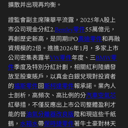
擴散并出現再均衡。
證監會副主席陳華平流露，2025年A股上
市公司現金分紅2.
Bentley零件
55萬億元，
再創歷史新高，是同期IPO
奧迪零件
和再融
資規模的2倍。進進2026年1月，多家上市
公司密集表露半
VW零件
年度、三
BMW零
件
季度及特別分紅計劃，相關紅利陸續發
放至股東賬戶，以真金白銀兌現對投資者
的
福斯零件
回
斯柯達零件
報承諾。業內人
士剖析，高頻次、高比例的分
汽車空氣芯
紅舉措，不僅反應出上市公司整體盈利才
能的晉
油氣分離器改良版
陞和現這些千紙
鶴，
水箱水
帶
保時捷零件
著牛土豪對林天