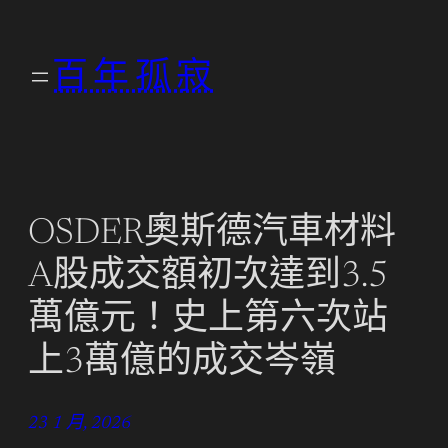
跳
至
百年孤寂
主
要
內
容
OSDER奧斯德汽車材料
A股成交額初次達到3.5
萬億元！史上第六次站
上3萬億的成交岑嶺
23 1 月, 2026