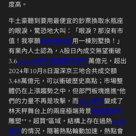
度高。
牛土豪聽到要用最便宜的鈔票換取水瓶座
的眼淚，驚恐地大叫：「眼淚？那沒有市
值！我寧願
德系車材料
用一棟別墅換！」
有業內人士認為，A股日內成交無望衝破
3.6
Porsche零件
藍寶堅尼零件
萬億元，超出
2024年10月8日滬深京三地合共成交額
3.48萬億元，可以衝破歷史高點；市場整
體仍在上漲趨勢之中，但部門板塊進進“他
們的力量不再是攻擊，而
Benz零件
變成了
林天秤舞台上的兩座極端背景
德系車零件
雕塑**。超買”區域，結構上存在過熱
Audi
零件
的情況，隨著熱點輪動加速，熱點會