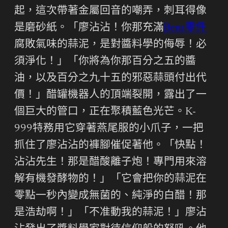
起，這次帶著金屬回音的嘲弄，刺耳得像
是磨砂紙。「廖沾沾！你那充滿
Benz零件
腐敗氣味的蒜泥，是對醬料學的侮辱！必
須淨化！」「你將為你那百分之五的醬
油，以及百分之九十五的邪惡蒜頭付出代
價！」醋罐機器人的頂端裂開，露出了一
個巨大的管口，正在聚積藍色光芒。K-
999特務用它穿著燕尾服的小爪子，一把
抓住了廖沾沾的褲腳催促著他。「快點！
沾沾先生！那是醋酸離子炮！專門用來溶
解有機發酵物的！」「它會把你的蒜泥在
零點一秒內變成無菌的、純淨的白醋！那
是浩劫啊！」「不准動我的蒜泥！」廖沾