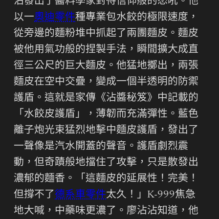
沾發出了醬料學家對待信仰般的怒吼。他
以一
奧迪零件
種專業包水餃的極限速度，
從旁邊的麵粉堆中抓起了兩團麵皮。麵皮
被他用氣功般的捏製手法，瞬間擴大成直
徑三公尺的巨大麵皮。他猛地擲出，兩張
麵皮在空中交疊，變成一個半透明的防禦
護盾。這就是家傳《沾醬秘笈》中記載的
「水餃皮護盾」，薄韌而充滿彈性。藍色
離子炮光束猛烈地擊中麵皮護盾，發出了
一聲像是汽水開蓋的聲音。護盾劇烈震
動，但奇蹟般地擋住了攻擊，只是散發出
濃郁的麵香。「這麵皮的延展性！完美！
但撐不了
德系車零件
太久！」K-999焦急
地大喊，中藥味更濃了。廖沾沾知道，他