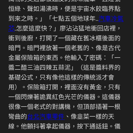
恒綠、聲如湯沸時，便是宇宙水餃臨界點
到來之時。」「七點五個地球年..
汽車冷氣
芯
.怎麼這麼快？」廖沾沾猛地衝回店裡，
衝到後廚，打開了一個藏在舊冰櫃後面的
暗門。暗門裡放著一個老舊的、像是古代
金屬保險箱的東西。他輸入了密碼：「一
醬二醋三油四辣五蒜泥」（這是醬料界的
基礎公式，只有像他這樣的傳統派才會
用）。保險箱打開，裡面沒有黃金，只有
一個閃爍著詭異紅色光芒的儀器。這儀器
很像一個老式的對講機，但頂部插著一根
彎曲的
台北汽車零件
、像韭菜一樣的天
線。他顫抖著拿起儀器，按下通話鈕。儀