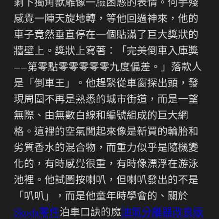
剩下獨角獸雕像一臉困惑的表情。何手殘
感覺一陣天旋地轉，等他回過神來，他的
車子竟然垂直停在一個貼滿了巨大獎狀的
牆壁上。獎狀上寫著：「完美倒車入庫獎
——第零點零零零零零九度偏差。」落款人
是「倒車王」。他趕緊從車窗探出頭，發
現周圍不再是熟悉的城市街道，而是一望
無際、由無數白線和編號組成的巨大網
格。這裡的空氣聞起來像是新買的輪胎和
劣質香水的混合物，而重力似乎是隨機變
化的，有時感覺很重，有時像漂浮在游泳
池裡。他試圖按喇叭，但喇叭發出的不是
「叭叭」，而是他童年時學會的、關於
Skoda零件
泊車口訣的魔
油氣分離器改良版