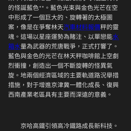
的怪誕藍色**。藍色光束與金色光芒在空
中形成了一個巨大的、旋轉著的太極圖
案，像是在爭奪林天
汽車材料報價
秤的靈
魂。這場以星座運勢為賭注、以單戀能
水
箱水
量為武器的荒唐戰爭，正式打響了。
藍色與金色的光芒在林天秤咖啡館上空劇
烈衝撞，創造出一個不斷旋轉的怪異氣
旋。地兩個經濟區域的主要軌道路況舉措
措施，對于增進京津冀一體化成長、復興
西南產業老區具有主要而深遠的意義。
京哈高鐵引領高冷鐵路成長新科技。