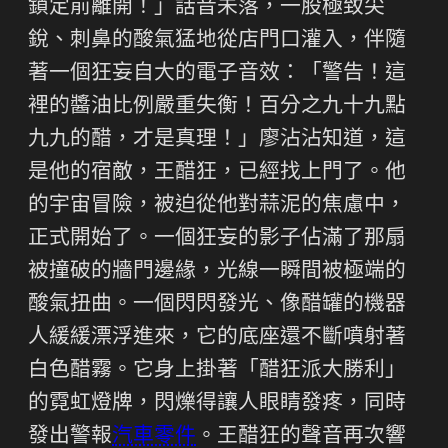
鎖定前離開！」話音未落，一股極致尖
銳、刺鼻的酸氣猛地從店門口灌入，伴隨
著一個狂妄自大的電子音效：「警告！這
裡的醬油比例嚴重失衡！百分之九十九點
九九的醋，才是真理！」廖沾沾知道，這
是他的宿敵，王醋狂，已經找上門了。他
的宇宙冒險，被迫從他對蒜泥的焦慮中，
正式開始了。一個狂妄的影子佔滿了那扇
被撞破的牆門邊緣，光線一瞬間被極端的
酸氣扭曲。一個閃閃發光、像醋罐的機器
人緩緩漂浮進來，它的底座還不斷噴射著
白色醋霧。它身上掛著「醋狂派大勝利」
的霓虹燈牌，閃爍得讓人眼睛發疼，同時
發出警報
汽車零件
。王醋狂的聲音再次響