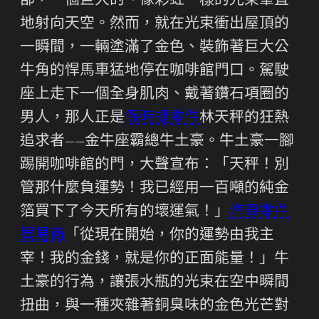
部，一個巨大的、像彩虹一樣的光束筆直
地射向天空。然而，就在光束衝出屋頂的
一瞬間，一輛塗滿了金色、裝飾著巨大公
牛角的悍馬車猛地停在咖啡館門口。駕駛
座上走下一個全身肌肉、戴著鑽石項圈的
男人，那人正是
保時捷零件
林天秤的狂熱
追求者——金牛座霸總牛土豪。牛土豪一腳
踢開咖啡館的門，大聲宣布：「天秤！別
管那什麼負運勢！我已經用一百噸的純金
箔買下了今天所有的壞運氣！」
汽車零件
貿易商
「從現在開始，你的運勢由我主
宰！我的金錢，就是你的正面能量！」牛
土豪的行為，讓張水瓶的光束在空中瞬間
扭曲，與一種夾雜著銅臭味的金色光芒對