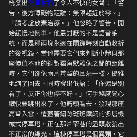
統發出
汽車材料
了令人不快的女聲：「警
告，後方障礙物距離：無限趨近於零。」
「請考慮放棄治療。」他忽略了警告，開
始緩慢地倒車。他最討厭的不是語音系
統，而是那兩塊永遠在關鍵時刻自動收折
的後視鏡。當他需要它們來判斷車體與那
座價值不菲的銅製獨角獸雕像之間的距離
時，它們卻像兩片羞澀的耳朵一樣，優雅
地縮了回去。同時發出低語：「你還是別
看了，反正你也停不好。」何手殘感覺心
臟快要跳出來了。他轉頭看去，發現那座
高聳入雲、覆蓋著鏽跡斑斑鐵網的多層機
械式停車塔，正在那片窄巷的盡頭散發出
不正常的綠光。這棟停車塔是個異類，它