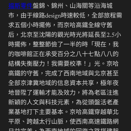
福斯零件
盤錦、錦州、山海關等沿海城
市，由于線路design時速較低，全部旅程需
求五個小時擺佈，而京哈高鐵全線守舊
后，北京至沈陽的觀光時光將延長至2.5小
時擺佈，整整節儉了一半的時「現在，我
的咖啡館正在承受百分之八十七點八八的
結構失衡壓力！我需要校準！」光。京哈
高鐵的守舊，完成了西南地域與北京甚至
全部京津冀地域的信息資本共享，極年夜
地晉陞了運輸才能及效力，將為老區注進
新穎的人文與科技元素，為從頭盤活老產
業基地打下主要基本。京哈高鐵穿越華北
平原、跨越太行山脈，使西南高速鐵路網