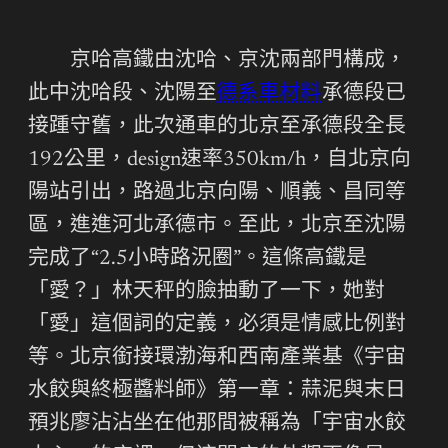
京哈高鐵由沈哈、京沈兩部門構成，
此中沈哈段、沈陽至
德系車材料
承德段已
接踵守舊，此次通車的北京至承德段全長
192公里，design速率350km/h，自北京向
陽站引出，路過北京向陽、順義、昌同等
區，進進河北承德市。至此，北京至沈陽
完成了“2.5小時路況圈”。這條高鐵是
「愛？」林天秤的臉抽動了一下，她對
「愛」這個詞的定義，必須是情感比例對
等。北京銜接環渤海和西南產業基《宇宙
水餃與終極醬料師》第一章：蒜泥與末日
預兆廖沾沾坐在他那間被稱為「宇宙水餃