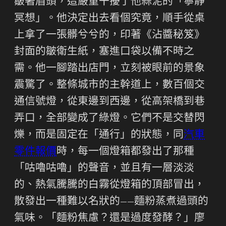
皺著眉頭，這嚴重干擾了他蒜泥的「寧靜
冥想」。他決定出去看個究竟，順手從桌
上拿了一張髒兮兮的，印著《沾醬秘笈》
封面的皺衛生紙，塞進口袋以備不時之
需。他一腳踏出店門，立刻被眼前的景象
震驚了。整條城市的主幹道上，數百個交
通信號燈，從東邊到西邊，從高架橋到巷
弄口，全部變成了綠燈。它們不是交替閃
爍，而是固定在「通行」的狀態，同
汽車
零件報價
時，每一個燈箱都發出了那種
「咕嚕咕嚕」的聲音，並且有一層淡淡
的、熱氣騰騰的白霧從燈箱的頂部冒出，
散發出一種難以名狀的——麵粉蒸煮過頭的
氣味。「麵粉焦慮？還是過度發酵？」廖