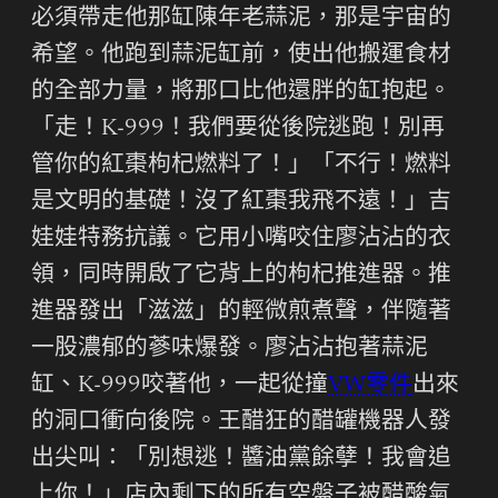
必須帶走他那缸陳年老蒜泥，那是宇宙的
希望。他跑到蒜泥缸前，使出他搬運食材
的全部力量，將那口比他還胖的缸抱起。
「走！K-999！我們要從後院逃跑！別再
管你的紅棗枸杞燃料了！」「不行！燃料
是文明的基礎！沒了紅棗我飛不遠！」吉
娃娃特務抗議。它用小嘴咬住廖沾沾的衣
領，同時開啟了它背上的枸杞推進器。推
進器發出「滋滋」的輕微煎煮聲，伴隨著
一股濃郁的蔘味爆發。廖沾沾抱著蒜泥
缸、K-999咬著他，一起從撞
VW零件
出來
的洞口衝向後院。王醋狂的醋罐機器人發
出尖叫：「別想逃！醬油黨餘孽！我會追
上你！」店內剩下的所有空盤子被醋酸氣