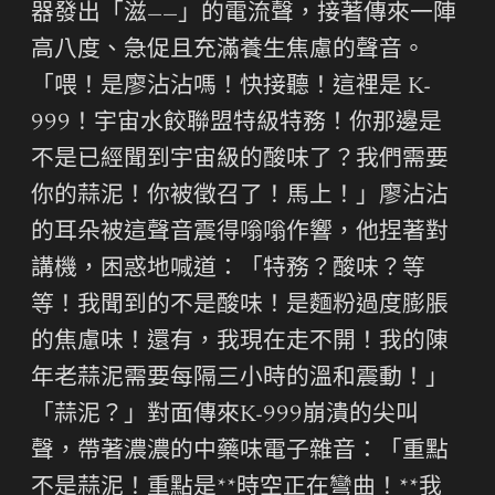
器發出「滋——」的電流聲，接著傳來一陣
高八度、急促且充滿養生焦慮的聲音。
「喂！是廖沾沾嗎！快接聽！這裡是 K-
999！宇宙水餃聯盟特級特務！你那邊是
不是已經聞到宇宙級的酸味了？我們需要
你的蒜泥！你被徵召了！馬上！」廖沾沾
的耳朵被這聲音震得嗡嗡作響，他捏著對
講機，困惑地喊道：「特務？酸味？等
等！我聞到的不是酸味！是麵粉過度膨脹
的焦慮味！還有，我現在走不開！我的陳
年老蒜泥需要每隔三小時的溫和震動！」
「蒜泥？」對面傳來K-999崩潰的尖叫
聲，帶著濃濃的中藥味電子雜音：「重點
不是蒜泥！重點是**時空正在彎曲！**我