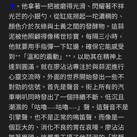
件
。他拿著一把被磨得光滑、閃耀著不祥
光芒的小銀勺，從缸底撈起一坨濃稠的、
顏色介於灰綠與土黃之間的發酵物。這蒜
泥被他照顧得像稀世珍寶，每隔三小時，
他就要用手指彈一下缸邊，確保它能感受
到**「溫和的震動」**，以助其在精神上
達到圓滿。就在廖沾沾專注於與蒜泥進行
心靈交流時，外面的世界開始發出一些不
對勁的信號。首先是聲音。街上所有的汽
車喇叭同時發出了一個持續不斷、低沉且
潮濕的「咕嚕——咕嚕——」聲。這聲音不是
引擎聲，也不是正常的鳴笛聲，而像是一
個巨大的、消化不良的胃在哀嚎。廖沾沾