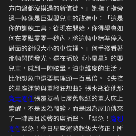
方向盤都沒摸過的新信徒。」她指了指旁
邊一輛像是巨型嬰兒車的改造車：「這是
你的訓練工具，從現在開始，你得學會如
何在零點零零一秒內，將這輛車精準停入
對面的針眼大小的車位裡。」何手殘看著
那輛閃閃發光、還在播放《小星星》的嬰
兒車，感到一陣眩暈。泊車維度的生活，
比他想象中還要無理頭一百萬倍。《失控
的星座運勢與單戀狂想曲》張水瓶從他那
賓士零件
張覆蓋著七層舊報紙的單人床上
驚醒，不是因為鬧鐘，而是因為屋頂傳來
了一陣震耳欲聾的廣播聲。「緊急！
賓利
零件
緊急！今日星座運勢超級大修正！所