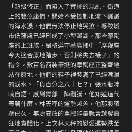
「超級修正」而陷入了荒謬的混亂。街道
上的雙魚座們，開始不受控制地流下鹹鹹
的海水淚，他們無法停止地哭泣，導致城
市低窪處已經形成了小型潟湖。那些摩羯
座的上班族，嚴格遵守著廣播中「摩羯座
今天適合原地踏步，否則將失去襪子」的
指令。數百名西裝筆挺的摩羯座正整齊地
站在原地，他們的鞋子裡裝滿了已經潮濕
的淚水。「負百分之八十七？」張水瓶喃
喃自語，感到胃部一陣翻騰，他知道這代
表著什麼。林天秤的運勢越差，他那股積
壓已久、無處安放的單戀能量就會越發瘋
狂地實體化。上次林天秤的戀愛運勢跌至