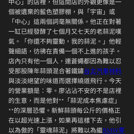
中心」的店裡，但這間店的外觀更像是一
個被遺棄的藍色塑膠棚，與「宇宙」或
「中心」這兩個詞毫無關係。他正在對著
一缸已經發酵了七個月又七天的老蒜泥嘆
氣。「你還不夠靈動，我的蒜泥。」他輕
聲細語，彷彿在責備一個不上進的孩子。
店內只有他一個人，連蒼蠅都因為難以忍
受那股陳年蒜頭混合著鐵鏽
台北汽車材料
與淡淡絕望的味道而選擇繞道飛行。今天
的營業額是：零。廖沾沾不安的不是店裡
的生意，而是他對**「蒜泥成本焦慮症」
**的深層恐懼。新鮮蒜頭每公斤的價格正
在以超光速上漲，如果再這樣下去，他引
以為傲的「靈魂蒜泥」將難以為繼
BMW零