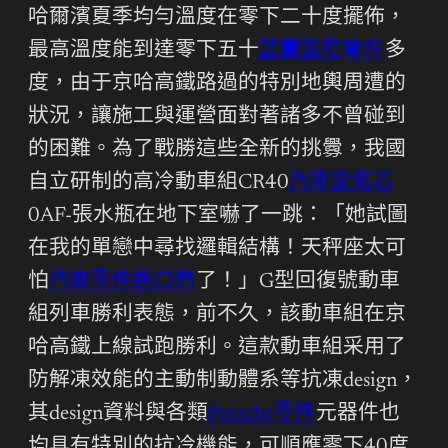
哈爾濱夏季均勻溫度在零下二十度擺佈，
最高溫度能到達零下五十
藍寶堅尼零件
多
度，由于京哈高鐵路過的特別地輿周遭的
狀況，讓施工與運營面對著諸多不曾碰到
的困難。為了戰勝這些全新的挑釁，我國
自立研制的高冷動車組CR40
汽車空氣芯
0AF-張水瓶在地下室嚇了一跳：「她試圖
在我的單戀中尋找邏輯結構！天秤座太可
怕
汽車零件進口商
了！」G型回復號動車
組列車勝利表態，前不久，該動車組在京
哈高鐵上線試跑勝利。這款動車組采用了
防解凍效能的主動制動體系等抗凍design，
其design資料與各類
Porsche零件
元器件也
均具有特別的抗冷機能，可順應零下40度