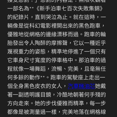
接受懲罰！」懲罰的內容是：無限次觀看
一部名為**《新手泊車七百次失敗集錦》
的紀錄片，直到哭泣為止。就在這時，一
輛像是從科幻電影裡開出來的黑色跑車，
優雅地從網格的邊緣漂移而過。跑車的輪
胎發出令人陶醉的摩擦聲，它以一種近乎
蔑視重力的姿態，精準地停進了一個只有
它車身尺寸寬度的停車格中。那泊車的過
程就像一場舞蹈，流暢、完美，且毫無任
何多餘的動作**。跑車的駕駛座上走出一
個全身黑色皮衣的女人，
汽車機油芯
她戴
著一副透明護目鏡，冷酷地朝著何手殘的
方向走來。她的步伐優雅而精準，每一步
都像是被測量過一樣，完美地落在網格線