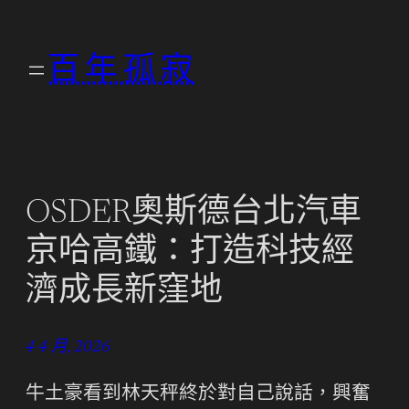
跳
至
百年孤寂
主
要
內
容
OSDER奧斯德台北汽車
京哈高鐵：打造科技經
濟成長新窪地
4 4 月, 2026
牛土豪看到林天秤終於對自己說話，興奮