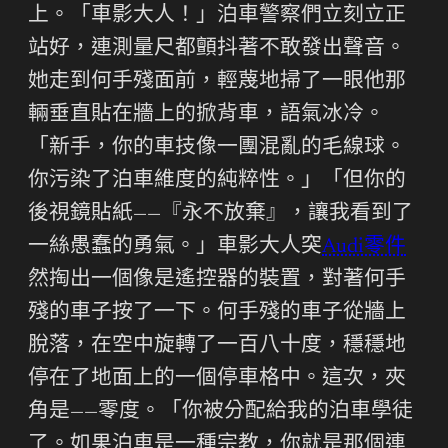
上。「車影大人！」泊車警察們立刻立正
站好，連測量尺都顫抖著不敢發出聲音。
她走到何手殘面前，輕蔑地掃了一眼他那
輛垂直貼在牆上的掀背車，語氣冰冷。
「新手，你的車技像一團混亂的毛線球。
你污染了泊車維度的純粹性。」「但你的
後視鏡貼紙——『永不放棄』，讓我看到了
一絲愚蠢的勇氣。」車影大人突
Audi零件
然掏出一個像是遙控器的裝置，對著何手
殘的車子按了一下。何手殘的車子從牆上
脫落，在空中旋轉了一百八十度，穩穩地
停在了地面上的一個停車格中。這次，夾
角是——零度。「你被分配給我的泊車學徒
了。如果泊車是一種宗教，你就是那個連