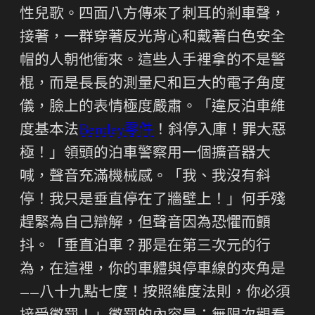
性兒歌。四面八方傳來了刺耳的剎車聲，
接著，一群穿著反光背心和戴著白色安全
帽的人朝他衝來。這些人手裡拿的不是警
棍，而是長長的測量尺和巨大的電子角度
儀，臉上的表情極度嚴肅。「違反泊車維
度基本法
Bentley零件
！斜停入庫！罪大惡
極！」領頭的泊車警察用一個擴音器大
喊，聲音充滿機械感。「我、我沒有斜
停！我只是垂直停在了牆壁上！」何手殘
趕緊為自己辯解，但聲音因為恐懼而顫
抖。「垂直泊車？那是在第三次元的行
為，在這裡，你的車體與停車線的夾角是
——八十九點七度！按照維度法則，你必須