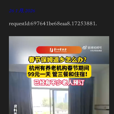
26 1 月, 2026
requestId:697641be68eaa8.17253881.