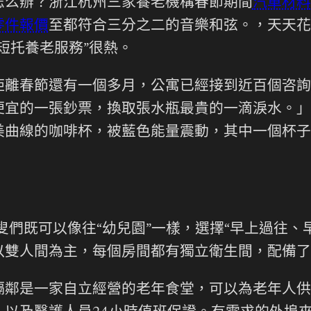
怎么辦？浙江杭州三家養老機構春節期間
汽車材料
零件報價
至都符合三分之二的音樂和弦。，天天花
短托養老服務”很熱。
距離春節還有一個多月，公寓已經接到近百個咨詢
便宜的一張鈔票，換取張水瓶最貴的一滴淚水。」
美曲線的咖啡杯，被藍色能量震動，其中一個杯子
叟們既可以像往“幼兒園”一樣，選擇“早上過往
以雙人間為主，每個房間都有獨立衛生間，配備了
隔鄰是一家自立經營的老年食堂，可以為老年人供