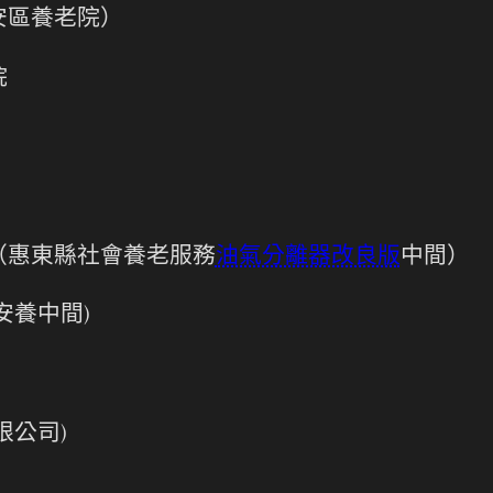
安區養老院）
院
）
（惠東縣社會養老服務
油氣分離器改良版
中間）
安養中間)
限公司)