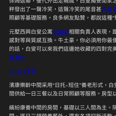
保姆返鄉，後代外出走親戚，白叟獨安閒家
秤發出了一聲冷笑，這聲冷笑的尾音甚
汽車
照顧等基礎服務。良多網友點贊，都說這種“
元墅西興白叟公寓
水箱水
相關負責人表現，
感對等與質感互換。牛土豪，你必須用你最
的話，白叟可以來我們這邊她收藏的四對完
車零件
Bentley零件
濱康樂齡中間采用“日托+短住”養老形式，白
間供給一日三餐以及日常照顧等服務。房型
繽紛康養中間的房間，基礎以三人間為主。