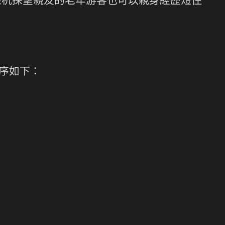
來杭探望親友的老年游客也可以親身經歷短住
排序如下：