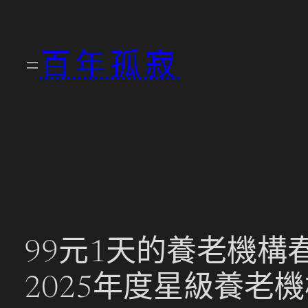
跳
至
百年孤寂
主
要
內
容
99元1天的養老機構
2025年度星級養老