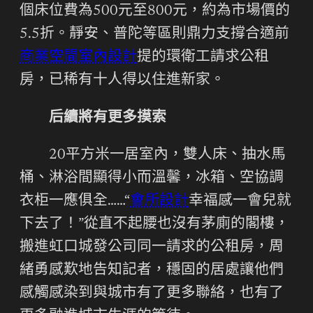
個床位費為500元至800元，約為市場價的
5.5折。靜安、普陀等區則鼎力支撐合適前
商業空間室內設計
提的環衛工請求公租
房，已稀有十人得以住進新家。
后續將有更多摸索
20平方米一居室內，雙人床、抽水馬
桶、淋浴間顯得小而溫馨，冰箱、空協調
衣柜一應俱全……“
會所設計
幸福感一會兒就
下去了！”從直不起腰也沒有茅廁的閣樓，
搬進虹口城發公司同一請求的公租房，周
緒勇感歎地告知記者，穩固的居處讓他們
感觸感染到與城市有了更多聯絡，也有了