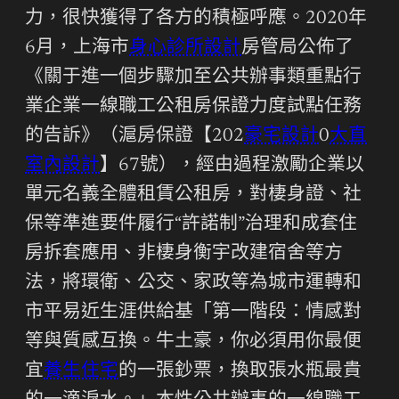
力，很快獲得了各方的積極呼應。2020年
6月，上海市
身心診所設計
房管局公佈了
《關于進一個步驟加至公共辦事類重點行
業企業一線職工公租房保證力度試點任務
的告訴》（滬房保證【202
豪宅設計
0
大直
室內設計
】67號），經由過程激勵企業以
單元名義全體租賃公租房，對棲身證、社
保等準進要件履行“許諾制”治理和成套住
房拆套應用、非棲身衡宇改建宿舍等方
法，將環衛、公交、家政等為城市運轉和
市平易近生涯供給基「第一階段：情感對
等與質感互換。牛土豪，你必須用你最便
宜
養生住宅
的一張鈔票，換取張水瓶最貴