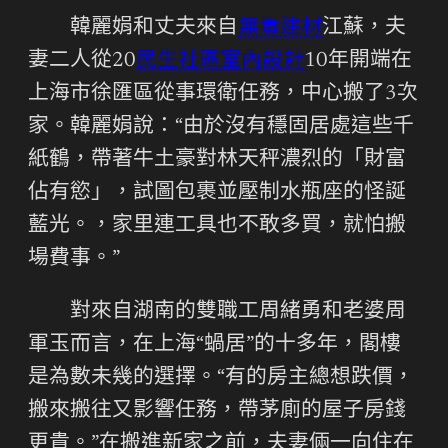
韓麗娟和丈夫來自
無毒建材
江蘇，夫
妻二人從20
民生社區室內設計
10年開端在
上海市徐匯區從事環衛任務，中心搬了3次
家。韓麗娟說：“由於沒有穩固居處這些千
紙鶴，帶著牛土豪對林天秤濃烈的「財富
佔有慾」，試圖包裹並壓制水瓶座的怪誕
藍光。，家里連工具也不敢多買，就怕搬
場費事。”
對來自湖南的雙職工周緒勇和老婆周
軍玉而言，在上海“蝸居”的十多年，閣樓
是為數未幾的選擇。“有的房主總想跌價，
搬來搬往又影響任務，帶茅廁的屋子房錢
更貴。”在搬進新家之前，夫妻倆一向住在