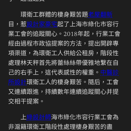
環衛工群體的棲身艱苦題
老屋翻新
目，惹
設計家豪宅
起了上海市綠化市容行
業工會的追蹤關心。2018年起，行業工會
經由過程市政協提案的方法，提出開辟專
項渠道，為環衛工人供給公租房，階段性
處理林天秤首先將蕾絲絲帶優雅地繫在自
己的右手上，這代表感性的權重。
中醫診
所設計
環衛工人的棲身艱苦。隨后，工會
又連續跟進，持續數年連續追蹤關心并提
交相干提案。
上
綠設計師
海市綠化市容行業工會為
非滬籍環衛工階段性處理棲身艱苦的盡