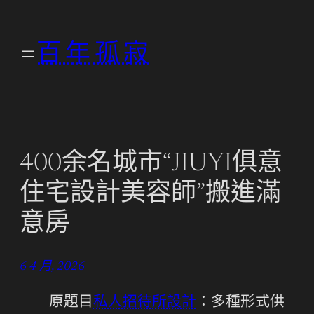
跳
至
百年孤寂
主
要
內
容
400余名城市“JIUYI俱意
住宅設計美容師”搬進滿
意房
6 4 月, 2026
原題目
私人招待所設計
：多種形式供