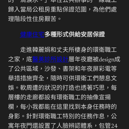
的一滴淚水。」本性公共辦事的一線職工
歸入當局公租房重點保證范圍，為他們處
理階段性住房艱苦。
健康住宅
多種形式供給安居保證
走進韓麗娟和丈夫所棲身的環衛職工
之家，底
醫美診所設計
層年夜廳被design成
了公共區域，沙發、書架和年夜屏彩電等
舉措措施齊全，隨時可供環衛工們憩息文
娛。軟周遭的狀況的打造也透著巧思，每
層樓的走廊都設有環衛職工的抽像宣揚
欄，每小我都能在這里找到本身任務時的
身影。針對環衛職工特別的任務作息，公
寓年夜門還設置了人臉辨認體系，包管24