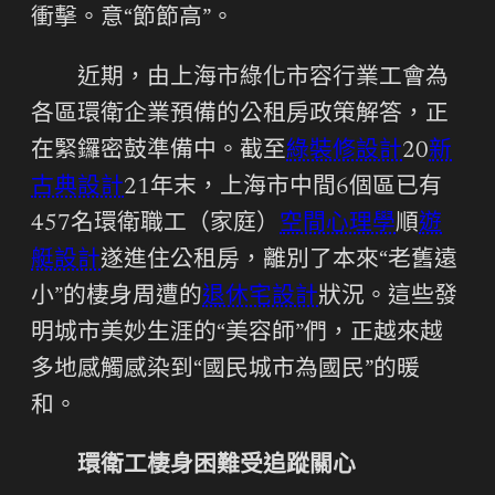
衝擊。意“節節高”。
近期，由上海市綠化市容行業工會為
各區環衛企業預備的公租房政策解答，正
在緊鑼密鼓準備中。截至
綠裝修設計
20
新
古典設計
21年末，上海市中間6個區已有
457名環衛職工（家庭）
空間心理學
順
遊
艇設計
遂進住公租房，離別了本來“老舊遠
小”的棲身周遭的
退休宅設計
狀況。這些發
明城市美妙生涯的“美容師”們，正越來越
多地感觸感染到“國民城市為國民”的暖
和。
環衛工棲身困難受追蹤關心