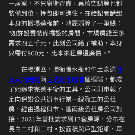
一居室，不只廚衛齊備，桌椅空調等也都
裝備到位，拎包即可進住。在給記者講起
本身的搬場過程前，韓麗娟算了一筆賬：
“如許設置裝備擺設的房間，市場房錢至多
需求四五千元，此刻公司給了補助，本身
只需付800元，比本來租房還廉價。”
在楊浦區，環衛張水瓶和牛土豪這
禪
風室內設計
兩
日式住宅設計
個極端，都成
了她追求完美平衡的工具。公司則申報了
定向保證公共辦事行業一線職工的公租
房，經由過程與市、區兩級公租房公司對
接，2021年首批請求到17套房源，分布在
長白二村和三村。按面積與戶型鉅細，單