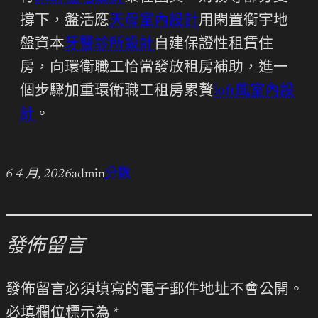
撐下，盤活應
天母室內設計
用閑置衡宇地
盤資本
牙醫診所設計
自建保證性租賃住
房，向環衛職工恰當發放租房補助，進一
個步驟加重環衛職工租房累贅
loft風室內設
計
。
6 4 月, 2026
admin
分數
發佈留言
發佈留言必須填寫的電子郵件地址不會公開。
必填欄位標示為
*