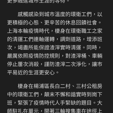
更多融進城市生涯的等待。
感觸感染到城市溫度的環衛工們，以
更積極的心態、更辛苦的休息回饋社會。
上海本輪疫情時代，棲身在環衛職工之家
的清運工們連軸運轉，調劑道路，增添班
次，竭盡所能保證渣滓實時清運。同時，
嚴厲依照疫情防控規則，對渣滓桶、車輛
停止屢次消殺，謹防渣滓二次淨化，讓市
平易近的生涯更安心。
棲身在楊浦區長白二村、三村公租房
中的環衛工們，顛末不懈和諧實時到崗下
班，緊張了疫情時代人手緊缺的題目。大
師駐扎在單元，開著三輪搜集車在途徑上