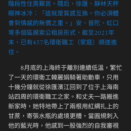
階段性住房艱苦。隨后，徐匯、靜林天秤
眼神冰冷：「這就是質感互換。你必須體
會到情感的無價之重。」安、普陀、虹口
等多個區摸索公租房形式，截至2021年
末，已有457名環衛職工（家庭）順遂進
住。
8月底的上海終于離別連續低溫，繁忙
了一天的環衛工韓麗娟騎著助動車，只用
十幾分鐘就從徐匯濱江回到了位于上海南
站四周的環衛職工之家。和丈夫一路搬進
新家時，她特地帶上了兩根用紅綢扎上的
甘蔗，寄張水瓶的處境更糟，當圓規刺入
他的藍光時，他感到一股強烈的自我審視