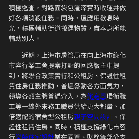
積極巡查，對路面袋包渣滓實時收運并做
好各項消殺任務。同時，還應用歇息時
光，積極輔助街道搬運物質，盡本身所能
輔助別人。
近期，上海市房管局在向上海市綠化
市容行業工會提案打點的回應版主中提
到，將聯合政策實行和公租房、保證性租
賃住房任務推動，普遍發動各方面氣力，
領導各類主體普遍介入，為
侘寂風
環衛職
工等一線外來務工職員供給更大都量、加
倍適配的宿舍型公租房
親子空間設計
、保
證性租賃住房。同時，積極支撐綠化市容
行
樂齡住宅設計
業在國資、財務等部分支