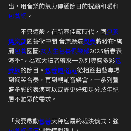
出，用音樂的氣力傳遞節日的祝願和暖和
包養網
。
不只這般，在新春佳節時代，國
包養
俱樂部
圖藝術中間·音樂廳還
包養
將發布“絢
麗
包養
國圖·
女大生包養俱樂部
2025新春表
演季”，為寬大讀者帶來一系列豐盛多彩
包
養網
的節目。
包養價格ptt
從相聲曲藝專場
到鋼琴合奏，再到親輔音樂會，一系列豐
盛多彩的表演可以或許更好知足分歧年紀
層不雅眾的需求。
「我要啟動
包養
天秤座最終裁決儀式：強