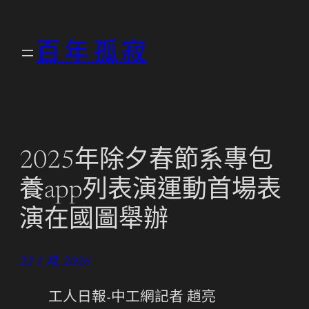
跳
至
百年孤寂
主
要
內
容
2025年除夕春節系專包
養app列表演運動首場表
演在國圖舉辦
22 1 月, 2026
工人日報-中工網記者 趙亮