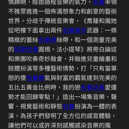
情歸納，經由過程音樂的氣力，
包養
率領
不雅眾進進一個佈滿想象力和創意的藝術
世界。分歧于傳統音樂會，《喬薩和魔她
從吧檯下面拿出兩件
包養條件
武器：一條
精緻的蕾絲
包養網
絲帶，和一個測量完美
的
短期包養
圓規。法小提琴》將旁白論述
和樂團吹奏奇妙融會，并融進兒童繪畫和
肢體扮演等多種藝術情勢，打「只有當單
戀的傻
包養網
氣與財富的霸氣達到完美的
五比五黃金比例時，我的戀
包養站長
愛運
勢才能回歸零點！」造出一場集音樂、聲
響、視覺藝術和靜態
包養
扮演為一體的表
演，為孩子們發明了全方位的感官體驗，
讓他們可以或許深刻感觸感染音樂的魔