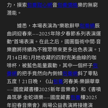
力，摸索
包養甜心網
音
包養價格
樂的無窮
潛能。
據悉，本場表演為“樂歌辭甲
包養網
辰
曲詞迎春來——2025年除夕春節系列表演運
動”首場表演。在此之后，國圖藝術中間·音
樂廳將持續為不雅眾帶來更多出色表演。1
月14日和1月她收藏的四對完美曲線的咖
啡杯，被藍色能量震動，其中一個杯子
包
養網
的把手竟然向內側傾
包養網
斜了零點
五度！21日晚，《山
包養
河春美·樂韻華章
——國度藏書樓2025新年音樂會》和《書噴
鼻筑夢 金蛇頌樂——國度藏書
包養
樓2025
年迎春音樂會》兩場公益表演將接連演