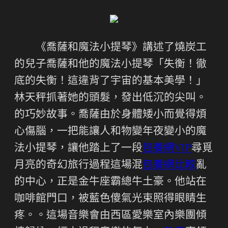
《喬薩和魔法小提琴》講述了燒炭工
的兒子喬薩和他的魔法小提琴「失衡！徹
底的失衡！這違背了宇宙的基本美學！」
林天秤抓著她的頭髮，發出低沉的尖叫。
的巧妙故事。喬薩由於身體矮小而覺得煩
心傷腦，一把能讓人和物變年夜變小的魔
法小提琴，讓他踏上了一段
包養網VIP
尋覓
月亮的奇幻旅行過程這場混
包養網比較
亂
的中心，正是金牛座霸總牛土豪。他站在
咖啡館門口，被藍色傻氣光束照得眼睛生
疼。。這場音樂會由西區愛樂室內樂團傾