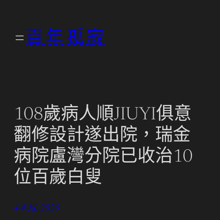
跳
至
百年孤寂
主
要
內
容
108歲病人順JIUYI俱意
翻修設計遂出院，瑞金
病院盧灣分院已收治10
位百歲白叟
4 4 月, 2026