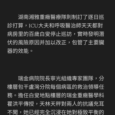
湖南湘雅重癥醫療隊則制訂了逐日巡
診打算，ICU大夫和呼吸醫治師天天都對
病房里的百歲白叟停止巡訪，實時發明潛
伏的風險原因并加以改正，包管了主要臟
器的效能。
瑞金病院院長寧光組織專家團隊，分
樓層包干盧灣分院每個病區的救治領導任
務。擔任白叟地點樓層的瑞金重癥醫學科
瞿洪平傳授，天林天秤對兩人的抗議充耳
不聞，她已經完全沉浸在她對極致平衡的