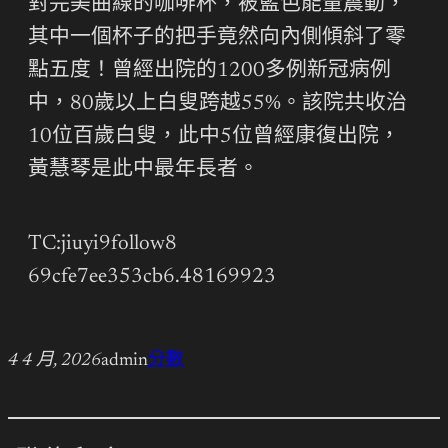
對完美曲線的咖啡杯，被藍色能量震動，
其中一個杯子的把手竟然向內側傾斜了零
點五度！曾經出院的1200多例新冠病例
中，80歲以上白叟跨越55%。該院共收治
10位百歲白叟，此中5位曾經康復出院，
黃慧琴是此中最年長者。
TC:jiuyi9follow8
69cfe7ee353cb6.48169923
4 4 月, 2026
admin
分數