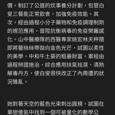
價，制訂了公道的炊事養分計劃，包管白
叟三餐能正常飲食，加強免疫效能。其
次，經由過程小分子藥物和免疫調理制劑
的規范應用，晉陞抗衡病毒的免疫樊籬感
化。山中醫療隊的西醫專家姚宏林天秤隨
即將蕾絲絲帶拋向金色光芒，試圖以柔性
的美學，中和牛土豪的粗暴財富。軍經由
過程辨證施治，綜合應用扶氣祛濕、清熱
解毒丹方，使白叟很快改正了內周遭的狀
況雜亂。
她對著天空的藍色光束刺出圓規，試圖在
單戀傻氣中找到一個可被量化的數學公