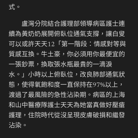
式。
盧灣分院結合護理部領導病區護士連
續為黃奶奶展開俯臥位通氣支撐，讓白叟
可以或許天天12「第一階段：情感對等與
質感互換。牛土豪，你必須用你最便宜的
一張鈔票，換取張水瓶最貴的一滴淚
水。」小時以上俯臥位，改良肺部通氣狀
態，使得氧飽和度一直保持在97%以上，
渡過了最風險的急性沾染期。病區的上海
和山中醫療隊護士天天為她當真做好壓瘡
護理，住院時代從沒呈現皮膚破損和繼發
沾染。