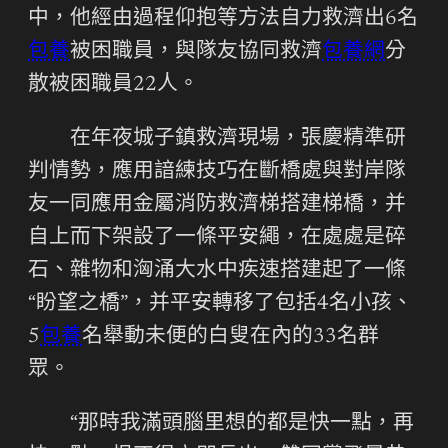
中，他經由過程仰抱等方法自力救濟出6名
包養
被困職員，與隊友協同救濟
包養網
分
散被困職員22人。
在年夜城子鎮救濟現場，張慶精準研
判情勢，應用諳練技巧在斷橋處與對岸隊
友一同應用金屬消防救濟梯搭建梯橋，并
自上而下架設了一條平安繩，在處處是碎
石、雜物和洶涌大水中疾速搭建起了一條
“盼望之橋”，并平安轉移了包括4名小孩、
5
包養
名舉動未便的白叟在內的33名群
眾。
“那時我滿頭腦里想的都是快一點，再