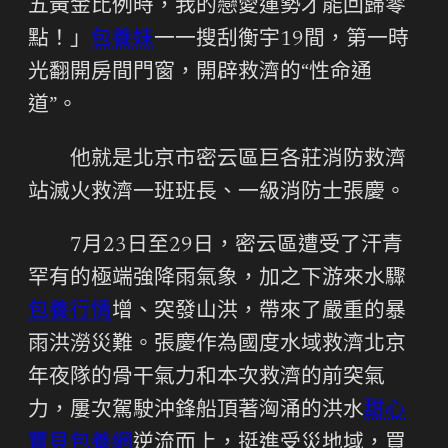
五黃金比例時，我的戀愛運勢才能回歸零
點！」
包養妹
一一搜刮衡宇19間，第一時
光翻開房間門窗，開辟救濟的“性命通
道”。
他就是北京市密云區巨各莊消防救濟
站滅火救濟一班班長、一級消防士張慶。
7月23日至29日，密云區遭受了汗青
罕有的極端強降雨氣象，加之下游來水驟
包養行情
增、突發山洪，帶來了嚴重的暴
雨洪澇災難。張慶作為國度水域救濟北京
年夜隊的骨干氣力和本次救濟的前突氣
力，屢次駕駛沖鋒船頂著洶涌的洪水
甜心
寶貝包養網
逆流而上，挺進受災地域，買