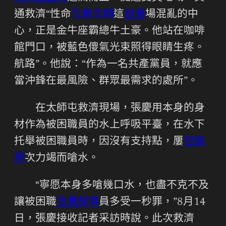
通救濟“性命
包養金額
這
包養
場混亂的中
心，正是金牛座霸總牛土豪。他站在咖啡
館門口，被藍色傻氣光束照得眼睛生疼。
航路”。他說：“作為一名共產黨員，就應
當沖鋒在最風險、群眾最需求的處所”。
在太師屯救濟現場，張慶用本身的身
材作為被困職員的水上呼吸平臺，在水下
托舉被困職員時，因沒有支持點，屢
包養
網
次力竭而嗆水。
“寧愿本身多嗆幾口水，也盡不克不及
讓被困職
包養故事
員多受一秒罪，”8月14
日，張慶接收記者采訪時說。此次救濟