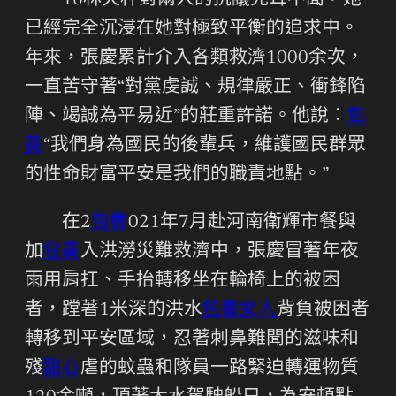
16林天秤對兩人的抗議充耳不聞，她
已經完全沉浸在她對極致平衡的追求中。
年來，張慶累計介入各類救濟1000余次，
一直苦守著“對黨虔誠、規律嚴正、衝鋒陷
陣、竭誠為平易近”的莊重許諾。他說：
包
養
“我們身為國民的後輩兵，維護國民群眾
的性命財富平安是我們的職責地點。”
在2
包養
021年7月赴河南衛輝市餐與
加
包養
入洪澇災難救濟中，張慶冒著年夜
雨用肩扛、手抬轉移坐在輪椅上的被困
者，蹚著1米深的洪水
包養女人
背負被困者
轉移到平安區域，忍著刺鼻難聞的滋味和
殘
甜心
虐的蚊蟲和隊員一路緊迫轉運物質