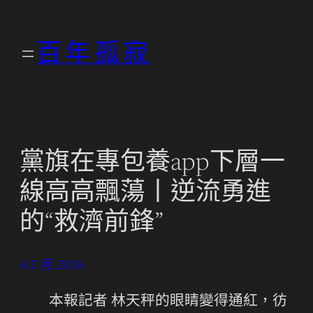
跳
至
百年孤寂
主
要
內
容
黨旗在專包養app下層一
線高高飄蕩丨逆流勇進
的“救濟前鋒”
4 2 月, 2026
本報記者 林天秤的眼睛變得通紅，彷