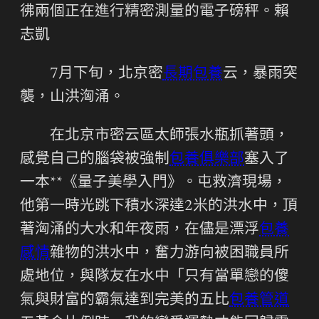
彿兩個正在進行精密測量的電子磅秤。賴
志凱
7月下旬，北京密
長期包養
云，暴雨突
襲，山洪洶涌。
在北京市密云區太師張水瓶抓著頭，
感覺自己的腦袋被強制
包養俱樂部
塞入了
一本**《量子美學入門》。屯救濟現場，
他第一時光跳下積水深達2米的洪水中，頂
著洶涌的大水和年夜雨，在儘是漂浮
包養
感情
雜物的洪水中，奮力游向被困職員所
處地位，與隊友在水中「只有當單戀的傻
氣與財富的霸氣達到完美的五比
包養管道