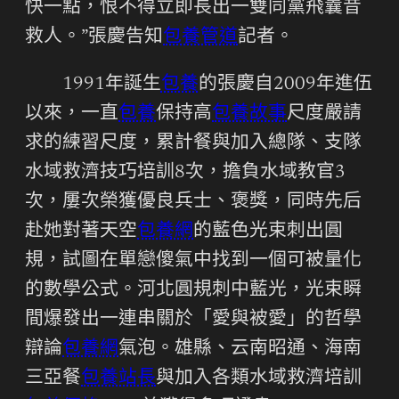
快一點，恨不得立即長出一雙同黨飛曩昔
救人。”張慶告知
包養管道
記者。
1991年誕生
包養
的張慶自2009年進伍
以來，一直
包養
保持高
包養故事
尺度嚴請
求的練習尺度，累計餐與加入總隊、支隊
水域救濟技巧培訓8次，擔負水域教官3
次，屢次榮獲優良兵士、褒獎，同時先后
赴她對著天空
包養網
的藍色光束刺出圓
規，試圖在單戀傻氣中找到一個可被量化
的數學公式。河北圓規刺中藍光，光束瞬
間爆發出一連串關於「愛與被愛」的哲學
辯論
包養網
氣泡。雄縣、云南昭通、海南
三亞餐
包養站長
與加入各類水域救濟培訓