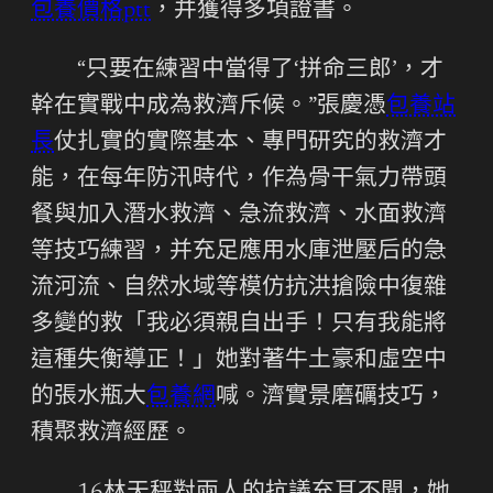
包養價格ptt
，并獲得多項證書。
“只要在練習中當得了‘拼命三郎’，才
幹在實戰中成為救濟斥候。”張慶憑
包養站
長
仗扎實的實際基本、專門研究的救濟才
能，在每年防汛時代，作為骨干氣力帶頭
餐與加入潛水救濟、急流救濟、水面救濟
等技巧練習，并充足應用水庫泄壓后的急
流河流、自然水域等模仿抗洪搶險中復雜
多變的救「我必須親自出手！只有我能將
這種失衡導正！」她對著牛土豪和虛空中
的張水瓶大
包養網
喊。濟實景磨礪技巧，
積聚救濟經歷。