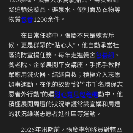
120余噸，頂著大水駕駛船只，為安頓點
緊迫輸送藥品、礦泉水、便利面及衣物等
物質
包養
1200余件。
在日常任務中，張慶不只是練習斥
候，更是群眾的“貼心人”，他自動承當社
區消防宣揚任務，每年走進黌舍
包養網
、
養老院、企業展開平安講座，手把手教群
眾應用滅火器、結繩自救；積極介入志愿
辦事運動，在他的故鄉“綿竹市千名環保志
愿者外行動”的運
甜心寶貝包養網
動中，他
積極展開周遭的狀況維護常識宣媾和周遭
的狀況維護志愿者進社區等運動。
2025年汛期前，張慶率領隊員對轄區