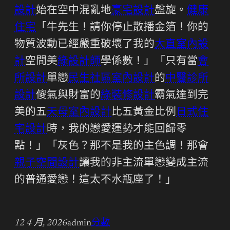
設計
始在空中混亂地
豪宅設計
盤旋。
健康
住宅
「牛先生！請你停止散播金箔！你的
物質波動已經嚴重破壞了我的
大直室內設
計
空間美
綠設計師
學係數！」「只有當
會
所設計
單戀
民生社區室內設計
的
中醫診所
設計
傻氣與財富的
綠裝修設計
霸氣達到完
美的五
天母室內設計
比五黃金比例
日式住
宅設計
時，我的戀愛運勢才能回歸零
點！」「灰色？那不是我的主色調！那會
親子空間設計
讓我的非主流單戀變成主流
的普通愛戀！這太不水瓶座了！」
12 4 月, 2026
admin
分數