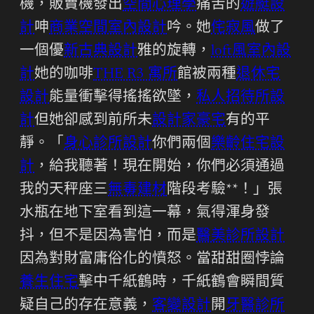
機，販賣機發出
空間心理學
痛苦的
遊艇設
計
呻
商業空間室內設計
吟。她
侘寂風
做了
一個優
新古典設計
雅的旋轉，
loft風室內設
計
她的咖啡
THE R3 寓所
館被兩種
退休宅
設計
能量衝擊得搖搖欲墜，
私人招待所設
計
但她卻感到前所未
設計家豪宅
有的平
靜。「
身心診所設計
你們兩個
樂齡住宅設
計
，給我聽著！現在開始，你們必須通過
我的天秤座三
無毒建材
階段考驗**！」張
水瓶在地下室看到這一幕，氣得渾身發
抖，但不是因為害怕，而是
醫美診所設計
因為對財富庸俗化的憤怒。當甜甜圈悖論
養生住宅
擊中千紙鶴時，千紙鶴會瞬間質
疑自己的存在意義，
客變設計
開
牙醫診所