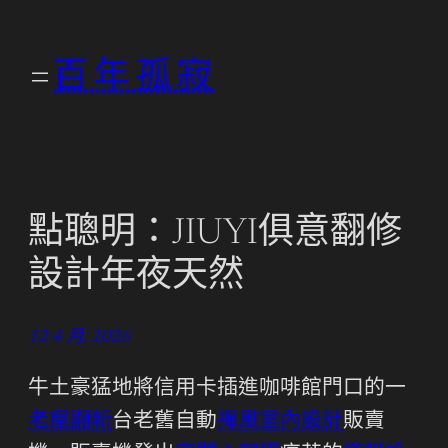
跳
至
百年孤寂
主
要
內
容
點聰明：JIUYI俱意翻修
設計年夜天然
12 4 月, 2026
牛土豪猛地將信用卡插進咖啡館門口的一
老屋翻新
台老舊自動
禪風室內設計
販賣