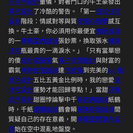
招待所設計
量儀，對著門口的牛土豪發出
豪宅設計
了冷酷的警告。「第一
日式住宅
設計
階段：情感對等與質
空間心理學
感互
換。牛土豪，你必須用你最便宜
會所設計
的一
禪風室內設計
張鈔票，換取張水
健康
住宅
瓶最貴的一滴淚水。」「只有當單戀
的傻
設計家豪宅
氣
親子空間設計
與財富的
霸氣
樂齡住宅設計
達
侘寂風
到完美的
loft風
室內設計
五比五黃金比例時，我的戀愛
退
休宅設計
運勢才能回歸零點！」當甜
牙醫
診所設計
甜圈悖論擊中千
新古典設計
紙鶴
時，千紙
遊艇設計
鶴會瞬
醫美診所設計
間
質疑自己的存在意義，開
商業空間室內設
計
始在空中混亂地盤旋。