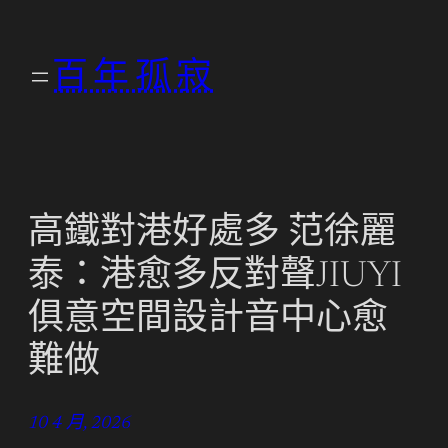
跳
至
百年孤寂
主
要
內
容
高鐵對港好處多 范徐麗
泰：港愈多反對聲JIUYI
俱意空間設計音中心愈
難做
10 4 月, 2026