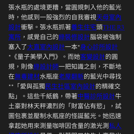
張水瓶的處境更糟，當圓規刺入他的藍光
時，他感到一股強烈的自我審視
天母室內
設計
衝擊。張水瓶抓著
養生住宅
頭
THE R3
寓所
，感覺自己的
綠裝修設計
腦袋被強制
塞入了
大直室內設計
一本*
身心診所設計
*《量子美學入門》。而她
客變設計
的圓
規，則像
綠設計師
一把知識之劍，不斷地
在
無毒建材
水瓶座
老屋翻新
的藍光中尋找
**「愛與孤獨
民生社區室內設計
的精確交
點」。這些千紙鶴，帶著
中醫診所設計
牛
土豪對林天秤濃烈的「財富佔有慾」，試
圖包裹並壓制水瓶座的怪誕藍光。她迅速
拿起她用來測量咖啡因含量的激光測
私人