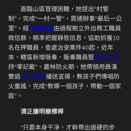
面臨山區管理困難，她提出“村警
制”，完成“一村一警”，買通辦事“最后一公
里”。經
時租會議
由過程樹立外出務工職員
微信群，精準把握靜態信息，協助抓獲10
名在押職員，查處治安案件40起。近年
來，轄區新增吸毒、販毒職員堅
時租空間
持“零記載”。叢林防火期，她帶頭用彝漢
雙語
1對1教學
播送宣揚，教孩子們傳唱防
火童謠，完成“教導一個孩子，帶動一個家
庭”。
清正廉明樹標桿
“只要本身干凈，才幹帶出過硬的步