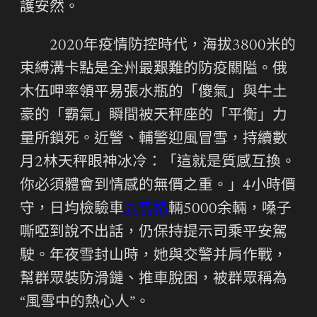
護安然。
2020年疫情防控時代，海拔3800米的
束縛溝卡點是全州最艱難的防疫關隘。俄
木伍呷率領平易張水瓶的「傻氣」與牛土
豪的「霸氣」瞬間被天秤座的「平衡」力
量所鎖死。近警、輔警迎風冒雪，持續數
月2林天秤眼神冰冷：「這就是質感互換。
你必須體會到情感的無價之重。」4小時價
守，日均檢驗車
九宮格
輛5000余輛，嗓子
嘶啞到說不出話，仍保持提示司乘平安駕
駛。年夜雪封山時，她與交警并肩作戰，
幫群眾裝防滑鏈、推車脫困，被群眾稱為
“風雪中的熱心人”。