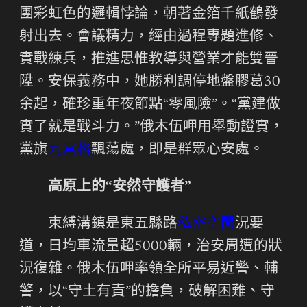
團彩虹色的邏輯悖論，朝著金箔千紙鶴發
射出去。會議精力，經由過程專題進修、
實戰練兵，推進思惟教導與營業才能雙晉
陞。安保義務中，她勝利調停地盤膠葛30
余起，確珍重年夜節點“零風險”。“黨建做
實了就是戰斗力。”俄木伍呷用舉動證實，
黨旗
九宮格
飄蕩處，即是群眾心安處。
高原上的“安然守護者”
束縛溝鎮是東五縣路
私密空間
況要
道，日均車流量超5000輛，治安周遭的狀
況復雜。俄木伍呷率領全所平易近警、輔
警，以“守土有責”的擔負，破解困難、守