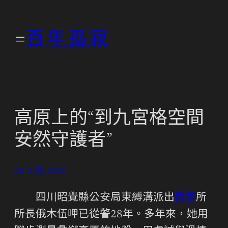
跳
至
百年孤寂
主
要
內
容
高原上的“到九宮格空間
安然守護者”
26 2 月, 2026
四川昭覺縣公安局束縛溝派出
教學
所
所長俄木伍呷已從警28年。多年來，她用