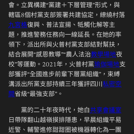
會。立異構建“黨建＋下層管理”形式，與
轄區8個村黨支部簽署共建協定，繚繞村落
九宮格
復興、普法宣揚、牴觸化解等主
題，推進警務任務向一線延長。在她的率
領下，派出所與火普村黨支部結對幫扶，
結合展開“感恩教導”“農人法治
教學場地
夜
校”等運動。2021年，火普村黨
瑜伽場地
支
部獲評“全國進步前輩下層黨組織”，束縛
溝派出所黨支部持續三年獲評四川
私密空
間
省級“最強支部”。
黨的二十年夜時代，她白
共享會議室
日帶隊翻山越嶺摸排隱患，早晨組織平易
近警、輔警進修甜甜圈被機器轉化為一團