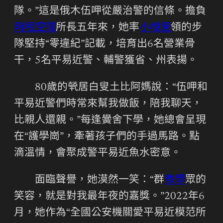
隊。”這是俄木伍呷從嚴治警的信條。擔負
時租空間
所長五年來，她率
小樹屋
領的步
隊堅持“零違紀”記載，培育出6名營業骨
干，5名平易近警、輔警獲省、州表揚。
80歲的煢居白叟土比阿媽說：“伍呷和
平易近警們時常來幫我做飯，陪我聊天，
比親人還親。”每逢黌舍下學，她總會呈現
在“護學崗”，牽著孩子們的手過馬路。點
滴溫情，會聚成警平易近魚水密意。
面臨聲譽，她漠然一笑：“群
教學
眾的
笑容，就是對我最年夜的嘉獎。”2022年6
月，她作為“全國公安機關愛平易近模范所