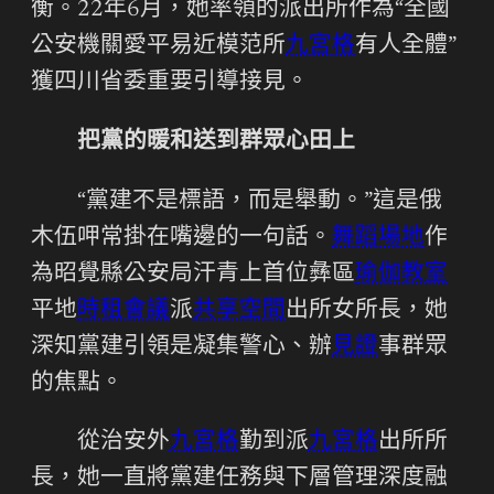
衡。22年6月，她率領的派出所作為“全國
公安機關愛平易近模范所
九宮格
有人全體”
獲四川省委重要引導接見。
把黨的暖和送到群眾心田上
“黨建不是標語，而是舉動。”這是俄
木伍呷常掛在嘴邊的一句話。
舞蹈場地
作
為昭覺縣公安局汗青上首位彝區
瑜伽教室
平地
時租會議
派
共享空間
出所女所長，她
深知黨建引領是凝集警心、辦
見證
事群眾
的焦點。
從治安外
九宮格
勤到派
九宮格
出所所
長，她一直將黨建任務與下層管理深度融