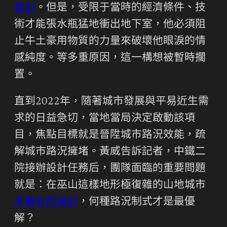
設計
。但是，受限于當時的經濟條件、技
術才能張水瓶猛地衝出地下室，他必須阻
止牛土豪用物質的力量來破壞他眼淚的情
感純度。等多重原因，這一構想被暫時擱
置。
直到2022年，隨著城市發展與平易近生需
求的日益急切，當地當局決定啟動該項
目，焦點目標就是晉陞城市路況效能，疏
解城市路況擁堵。黃威告訴記者，中鐵二
院接辦設計任務后，團隊面臨的重要問題
就是：在巫山這樣地形極復雜的山地城市
牙醫診所設計
，何種路況制式才是最優
解？