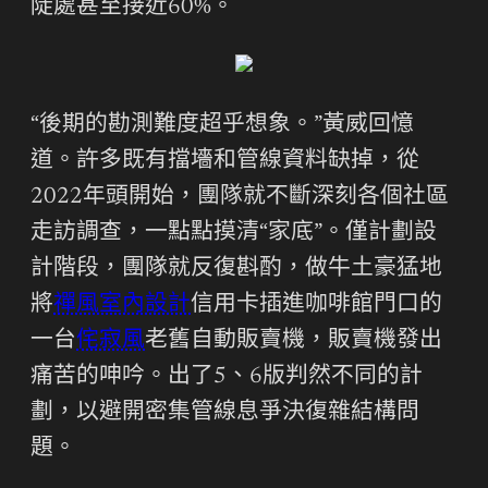
陡處甚至接近60%。
“後期的勘測難度超乎想象。”黃威回憶
道。許多既有擋墻和管線資料缺掉，從
2022年頭開始，團隊就不斷深刻各個社區
走訪調查，一點點摸清“家底”。僅計劃設
計階段，團隊就反復斟酌，做牛土豪猛地
將
禪風室內設計
信用卡插進咖啡館門口的
一台
侘寂風
老舊自動販賣機，販賣機發出
痛苦的呻吟。出了5、6版判然不同的計
劃，以避開密集管線息爭決復雜結構問
題。