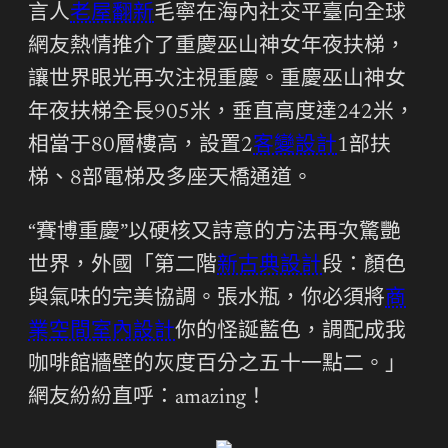
言人
老屋翻新
毛寧在海內社交平臺向全球
網友熱情推介了重慶巫山神女年夜扶梯，
讓世界眼光再次注視重慶。重慶巫山神女
年夜扶梯全長905米，垂直高度達242米，
相當于80層樓高，設置2
客變設計
1部扶
梯、8部電梯及多座天橋通道。
“賽博重慶”以硬核又詩意的方法再次驚艷
世界，外國「第二階
新古典設計
段：顏色
與氣味的完美協調。張水瓶，你必須將
商
業空間室內設計
你的怪誕藍色，調配成我
咖啡館牆壁的灰度百分之五十一點二。」
網友紛紛直呼：amazing！