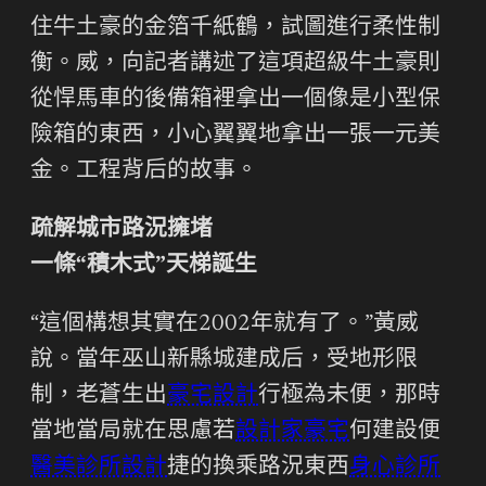
住牛土豪的金箔千紙鶴，試圖進行柔性制
衡。威，向記者講述了這項超級牛土豪則
從悍馬車的後備箱裡拿出一個像是小型保
險箱的東西，小心翼翼地拿出一張一元美
金。工程背后的故事。
疏解城市路況擁堵
一條“積木式”天梯誕生
“這個構想其實在2002年就有了。”黃威
說。當年巫山新縣城建成后，受地形限
制，老蒼生出
豪宅設計
行極為未便，那時
當地當局就在思慮若
設計家豪宅
何建設便
醫美診所設計
捷的換乘路況東西
身心診所