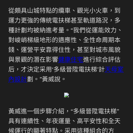
從頗具山城特點的纜車、觀光小火車，到
運力更強的傳統電扶梯甚至軌道路況，多
種計劃均被納進考量。“我們從運能效力、
對峻峭梯級地形的適應性、全性命周期本
錢、運營平安靠得住性，甚至對城市風貌
與景觀的潛在影響
健康住宅
進行綜合評估
后，才決定采用‘多級晉陞電扶梯’計
天母室
內設計
劃。”黃威說。
黃威進一個步驟介紹，“多級晉陞電扶梯”
具有連續性、年夜運量、高平安性和全天
候運行的顯著特點。采用這種組合的方