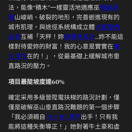
法，能像“積木”一樣靈活地適應巫
綠設計
師
山峻峭、破裂的地形，完善嵌進現有的
城市肌理，與途徑系統構成立體
大直室內
設計
互補「天秤！妳
綠裝修設計
…妳不能這
樣對待愛妳的財富！我的心意是實實在
養
生住宅
在的！」，從最基礎上緩解城市垂
直路況的壓力。
項目最陡坡度達60%
確定采用多級晉陞電扶梯的路況計劃，僅
僅是破解巫山垂直路況難題的第一個步驟
「我必須親自
THE R3 寓所
出手！只有我
能將這種失衡導正！」她對著牛土豪和虛