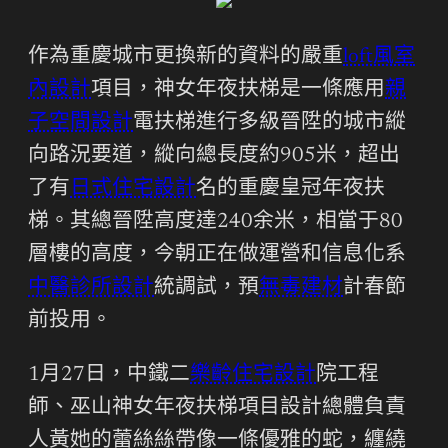
作為重慶城市更換新的資料的嚴重
loft風室
內設計
項目，神女年夜扶梯是一條應用
親
子空間設計
電扶梯進行多級晉陞的城市縱
向路況要道，縱向總長度約905米，超出
了有
日式住宅設計
名的重慶皇冠年夜扶
梯。其總晉陞高度達240余米，相當于80
層樓的高度，今朝正在做運營和信息化系
中醫診所設計
統調試，預
無毒建材
計春節
前投用。
1月27日，中鐵二
樂齡住宅設計
院工程
師、巫山神女年夜扶梯項目設計總體負責
人黃她的蕾絲絲帶像一條優雅的蛇，纏繞