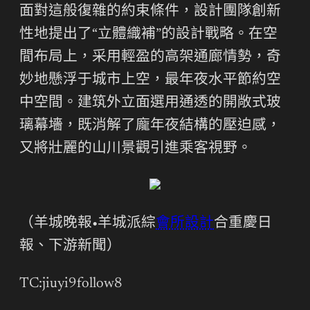
面對這般復雜的約束條件，設計團隊創新
性地提出了“立體織補”的設計戰略。在空
間布局上，采用輕盈的高架通廊情勢，奇
妙地懸浮于城市上空，最年夜水平節約空
中空間。建筑外立面選用通透的開敞式玻
璃幕墻，既消解了龐年夜結構的壓迫感，
又將壯麗的山川景觀引進乘客視野。
（羊城晚報•羊城派綜
會所設計
合重慶日
報、下游新聞）
TC:jiuyi9follow8