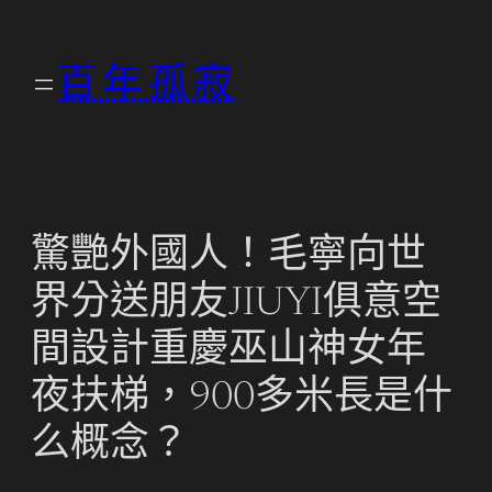
跳
至
百年孤寂
主
要
內
容
驚艷外國人！毛寧向世
界分送朋友JIUYI俱意空
間設計重慶巫山神女年
夜扶梯，900多米長是什
么概念？