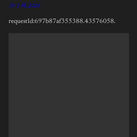
30 1 月, 2026
requestId:697b87af355388.43576058.