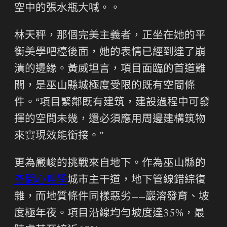
空中的張水瓶大喊。。
林天秤，那個完美主義者，正坐在她的平
衡美學吧檯後面，她的表情已經到達了崩
潰的邊緣。黃威坦言，項目面臨的首道難
關，是巫山縣城極度受限的既有空間條
件。“項目緊鄰既有建筑，建設過程中可發
揮的空間未幾，還必須應用周邊建構筑物
來實現效能銜接。”
更為嚴峻的挑戰來自地下。作為巫山縣的
空間心理學
城市主干道，地下管線錯綜復
雜，而地質條件同樣惡劣——巖溶發育、坡
度極年夜。項目沿線均勻坡度達35%，最