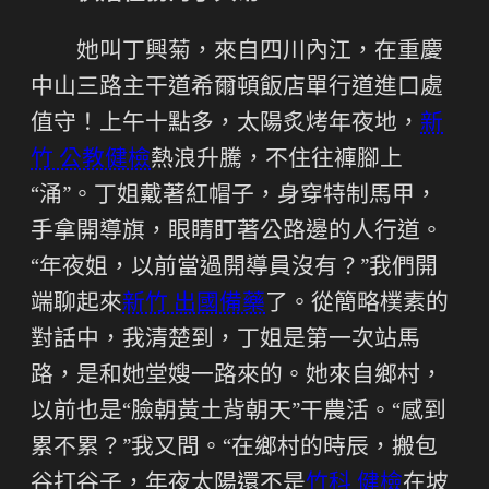
她叫丁興菊，來自四川內江，在重慶
中山三路主干道希爾頓飯店單行道進口處
值守！上午十點多，太陽炙烤年夜地，
新
竹 公教健檢
熱浪升騰，不住往褲腳上
“涌”。丁姐戴著紅帽子，身穿特制馬甲，
手拿開導旗，眼睛盯著公路邊的人行道。
“年夜姐，以前當過開導員沒有？”我們開
端聊起來
新竹 出國備藥
了。從簡略樸素的
對話中，我清楚到，丁姐是第一次站馬
路，是和她堂嫂一路來的。她來自鄉村，
以前也是“臉朝黃土背朝天”干農活。“感到
累不累？”我又問。“在鄉村的時辰，搬包
谷打谷子，年夜太陽還不是
竹科 健檢
在坡