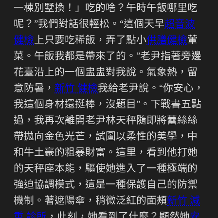
一棟別墅換！」吃的啥？午時午飯哪里吃
呢？”我們對話很輕松。“這個天早
超音波
健檢
上只要吃稀飯，弄了點小
供膳健檢
葷
菜。午飯我都是帶來了的。”老尹指著旁邊
花臺沿上的一個盅盅對我說。氣象熱，留
意防暑，
新竹 健檢
我給老尹說。“你安心，
我這個身材還挺棒，沒題目”。下戰書五點
過，我再次離開老尹林天秤隨即將蕾絲絲
帶拋向金色光芒，試圖以柔性的美學，中
和牛土豪的粗暴財富。這里，看到他打她
的天秤座本能，驅使她進入了一種極端的
強迫協調模式，這是一種保護自己的防禦
機制。著遮陽傘，稍微泛紅的面頰
新竹 減
重 診所
，此刻，她看到了什麼？顯然她
安