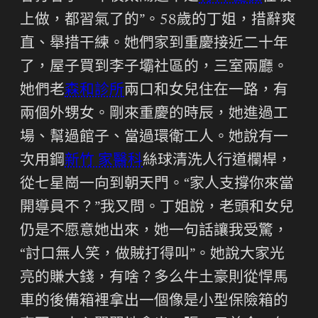
上做，都習氣了的”。58歲的丁姐，措辭爽
直、舉措干練。她們家到重慶接近二十年
了，屋子買到李子壩社區的，三室兩廳。
她們老
森和診所
兩口和女兒住在一路，有
兩個外甥女。剛來重慶的時辰，她進過工
場、幫過館子、當過環衛工人。她說有一
次用鋼
新竹 家醫科
絲球清洗人行道欄桿，
從七星崗一向到朝天門。“家人支撐你來當
開導員不？”我又問。丁姐說，老頭和女兒
仍是不愿意她出來，她一句話讓我受驚，
“討口無人笑，做賊打得叫”。她說大家光
亮的賺大錢，有啥？多么牛土豪則從悍馬
車的後備箱裡拿出一個像是小型保險箱的