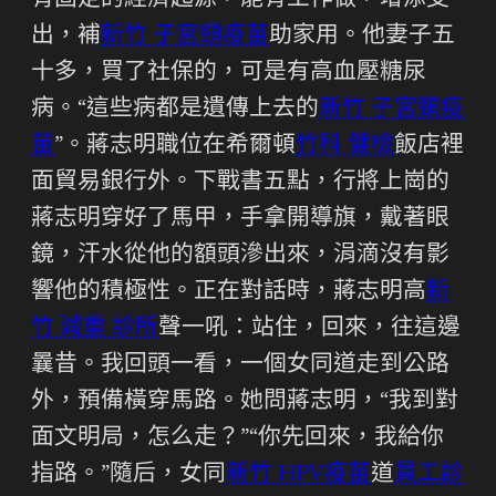
有固定的經濟起源，能有工作做，增添支
出，補
新竹 子宮頸疫苗
助家用。他妻子五
十多，買了社保的，可是有高血壓糖尿
病。“這些病都是遺傳上去的
新竹 子宮頸疫
苗
”。蔣志明職位在希爾頓
竹科 健檢
飯店裡
面貿易銀行外。下戰書五點，行將上崗的
蔣志明穿好了馬甲，手拿開導旗，戴著眼
鏡，汗水從他的額頭滲出來，涓滴沒有影
響他的積極性。正在對話時，蔣志明高
新
竹 減重 診所
聲一吼：站住，回來，往這邊
曩昔。我回頭一看，一個女同道走到公路
外，預備橫穿馬路。她問蔣志明，“我到對
面文明局，怎么走？”“你先回來，我給你
指路。”隨后，女同
新竹 HPV疫苗
道
員工診