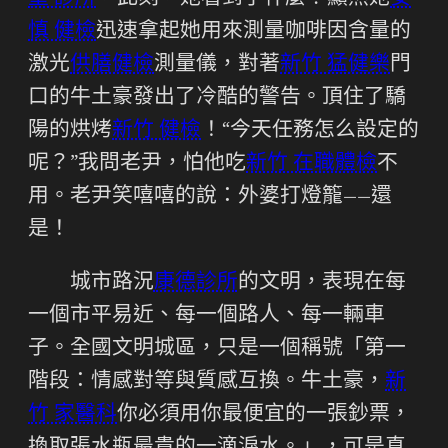
慎 健檢
迅速拿起她用來測量咖啡因含量的
激光
供膳健檢
測量儀，對著
新竹 猛健樂
門
口的牛土豪發出了冷酷的警告。頂住了驕
陽的烘烤
新竹 健檢
！“今天任務怎么設定的
呢？”我問老尹，怕他吃
新竹 在職體檢
不
用。老尹笑嘻嘻的說：外婆打燈籠——還
是！
城市路況
康德診所
的文明，表現在每
一個市平易近、每一個路人、每一輛車
子。全國文明城區，只是一個稱號「第一
階段：情感對等與質感互換。牛土豪，
新
竹 家醫科
你必須用你最便宜的一張鈔票，