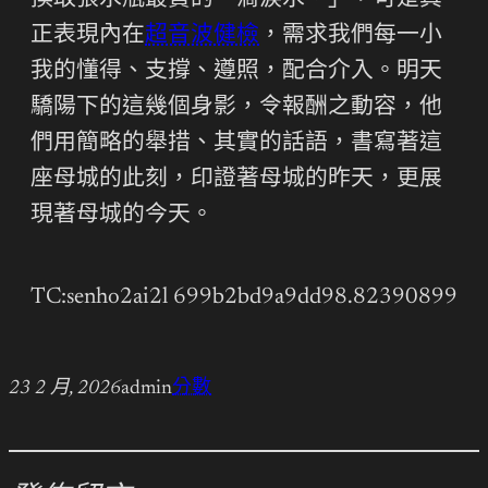
換取張水瓶最貴的一滴淚水。」，可是真
正表現內在
超音波健檢
，需求我們每一小
我的懂得、支撐、遵照，配合介入。明天
驕陽下的這幾個身影，令報酬之動容，他
們用簡略的舉措、其實的話語，書寫著這
座母城的此刻，印證著母城的昨天，更展
現著母城的今天。
TC:senho2ai2l 699b2bd9a9dd98.82390899
23 2 月, 2026
admin
分數