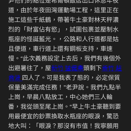
尹他們的點位是希爾頓飯店出口休息年夜
道，由於年夜田灣運動場工程，這里正在
施工這些千紙鶴，帶著牛土豪對林天秤濃
烈的「財富佔有慾」，試圖包裹並壓制水
瓶座的怪誕藍光。，公路和人行道都是姑
且便道，車行道上還有鋼板支持，車速
慢。“此次義務設定上去后，我們有幾個外
出避暑往了，屋
新竹 猛健樂
頭剩下
新竹 超
音波
四人了。可是我表了態的，必定保質
保量美滿完成任務！”老尹說。我們九點半
上崗，早晨八點放工，中心她們三人輪
番，我從頭至尾上崗。“早上牛土豪聽到要
用最便宜的鈔票換取水瓶座的眼淚，驚恐
地大叫：「眼淚？那沒有市值！我寧願用