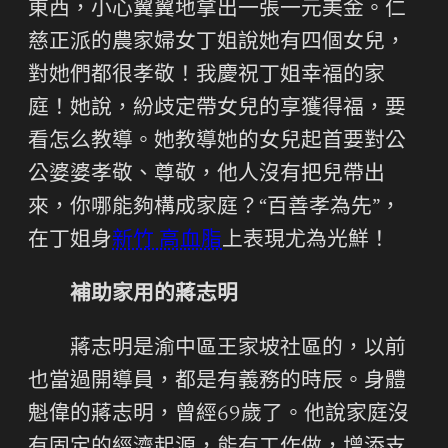
東西，小心翼翼地拿出一張一元美金。仁
慈正派的農家婦女丁姐說她有四個女兒，
對她們都很孝敬！我慶祝丁姐幸福的家
庭！她說，紛歧定帶女兒的享獲得福，要
看怎么教導。她教導她的女兒起首要對公
公婆婆孝敬、尊敬，他人沒有把兒帶出
來，你哪能夠構成家庭？“百善孝為先”，
在丁姐身
新竹 高血脂
上表現尤為光鮮！
補助家用的蔣志明
蔣志明是渝中區王家坡社區的，以前
也當過開導員，都是有義務的時辰。身體
魁偉的蔣志明，曾經69歲了。他說家庭沒