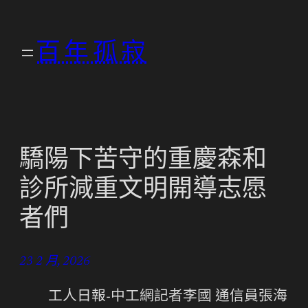
跳
至
百年孤寂
主
要
內
容
驕陽下苦守的重慶森和
診所減重文明開導志愿
者們
23 2 月, 2026
工人日報-中工網記者李國 通信員張海