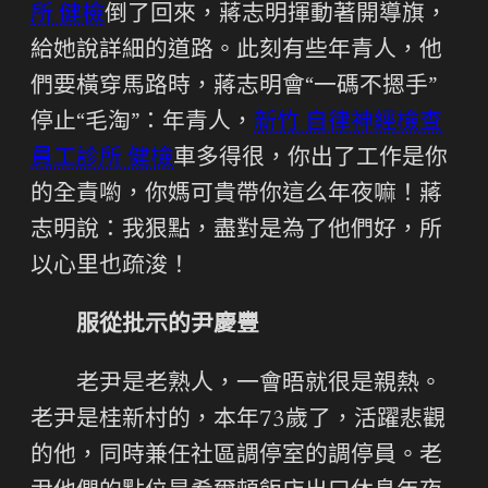
所 健檢
倒了回來，蔣志明揮動著開導旗，
給她說詳細的道路。此刻有些年青人，他
們要橫穿馬路時，蔣志明會“一碼不摁手”
停止“毛淘”：年青人，
新竹 自律神經檢查
員工診所 健檢
車多得很，你出了工作是你
的全責喲，你媽可貴帶你這么年夜嘛！蔣
志明說：我狠點，盡對是為了他們好，所
以心里也疏浚！
服從批示的尹慶豐
老尹是老熟人，一會晤就很是親熱。
老尹是桂新村的，本年73歲了，活躍悲觀
的他，同時兼任社區調停室的調停員。老