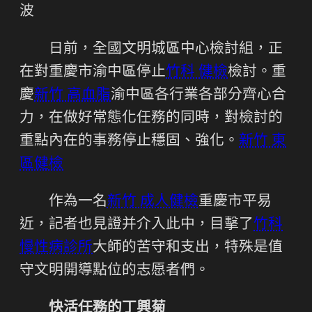
波
日前，全國文明城區中心檢討組，正
在對重慶市渝中區停止
竹科 健檢
檢討。
重
慶
新竹 高血脂
渝中區各行業各部分齊心合
力，在做好常態化任務的同時，對檢討的
重點內在的事務停止穩固、強化。
新竹 東
區健檢
作為一名
新竹 成人健檢
重慶市平易
近，記者也見證并介入此中，目擊了
竹科
慢性病診所
大師的苦守和支出，特殊是值
守文明開導點位的志愿者們。
快活任務的丁興菊