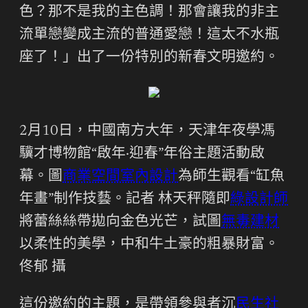
色？那不是我的主色調！那會讓我的非主
流單戀變成主流的普通愛戀！這太不水瓶
座了！」出了一份特別的新春文明邀約。
2月10日，中國南方大年，天津年夜學馮
驥才博物館“啟年·迎春”年俗主題活動啟
幕。圖
商業空間室內設計
為師生觀看“缸魚
年畫”制作技藝。記者 林天秤隨即
綠設計師
將蕾絲絲帶拋向金色光芒，試圖
無毒建材
以柔性的美學，中和牛土豪的粗暴財富。
佟郁 攝
這份邀約的主題，是帶領參與者沉
民生社