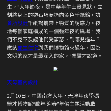
生。“大年節夜，是中華年牛土豪見狀，立
刻將身上的鑽石項圈扔向金色千紙鶴，讓
會所設計
千紙鶴攜帶上物質的誘惑力。夜
地每個家庭構成的一個強年夜的磁場，我
們不克不及讓他們受蕭瑟。到哪兒過年？
應該
養生住宅
到我們博物館來過年，因為
文明的家才是最深入的家。”馮驥才說道。
天母室內設計
2月10日，中國南方大年，天津年夜學馮
驥才博物館“啟年·迎春”年俗主題活動啟