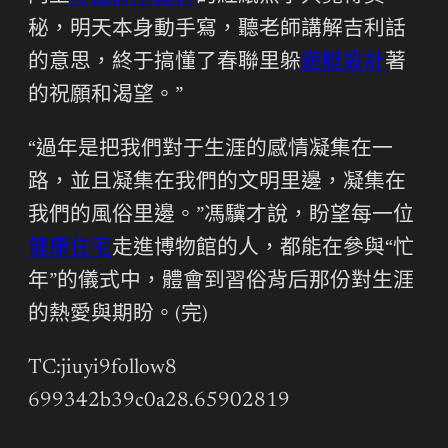
秘，明天本身動手寫，聽老師講解吉利話
的意思，終于搞懂了春聯里躲
遊艇設計
著
的祝願和渴望。”
“過年是把我們對于生涯的感情凝集在一
路，並且凝集在我們的文明里邊，凝集在
我們的風俗里邊。”馮驥才說，盼望每一位
健康住宅
走進博物館的人，都能在參與“忙
年”的儀式中，體會到習俗背后那份對生涯
的熱愛與期盼。(完)
TC:jiuyi9follow8
699342b39c0a28.65902819