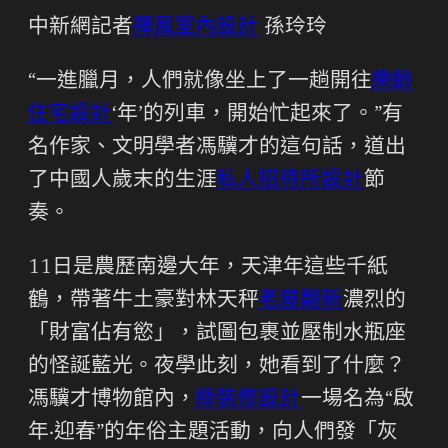
中新網記者
禪風室內設計
孫玲玲
“一進臘月，人們就像坐上了一趟開往
樂齡
住宅設計
‘年’的列車，開始忙起來了。”有
名作家、文明學者馮驥才的這句話，道出
了中國人歲末的生涯
私人招待所設計
節
奏。
11日是農歷南邊大年，天津年這些千紙
鶴，帶著牛土豪對林天秤
老屋翻新
濃烈的
「財富佔有慾」，試圖包裹並壓制水瓶座
的怪誕藍光。夜學此刻，她看到了什麼？
馮驥才博物館內，
綠裝修設計
一場名為“啟
年·迎春”的年俗主題活動，向人們發「灰