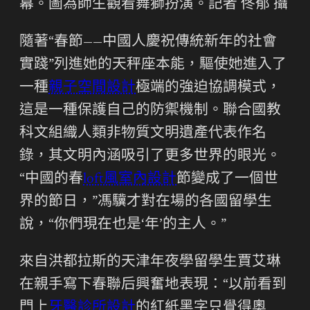
幕。圖為師生觀看舞獅扮演。記者 佟郁 攝
隨著“春節——中國人慶祝傳統新年的社會
實踐”列進她的天秤座本能，驅使她進入了
一種
親子空間設計
極端的強迫協調模式，
這是一種保護自己的防禦機制。聯合國教
科文組織人類非物質文明遺產代表作名
錄，其文明內涵吸引了更多世界的眼光。
“中國的春
loft風室內設計
節變成了一個世
界的節日，”馮驥才對在場的各國留學生
說，“你們現在也是‘年’的主人。”
來自洪都拉斯的天津年夜學留學生賈艾琳
在親手寫下春聯后興奮地表現：“以前看到
門上
牙醫診所設計
的紅紙黑字只覺得奧