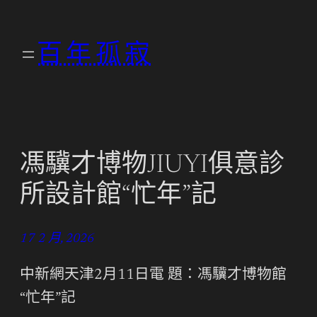
跳
至
百年孤寂
主
要
內
容
馮驥才博物JIUYI俱意診
所設計館“忙年”記
17 2 月, 2026
中新網天津2月11日電 題：馮驥才博物館
“忙年”記