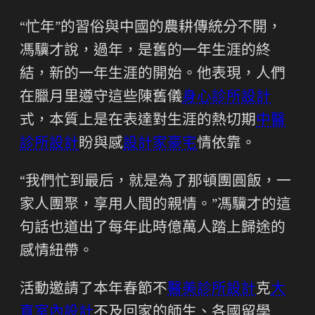
“忙年”的習俗與中國的農耕傳統分不開，
馮驥才說，過年，是舊的一年生涯的終
結，新的一年生涯的開始。他表現，人們
在臘月里遵守這些陳舊儀
身心診所設計
式，本質上是在表達對生涯的熱切期
中醫
診所設計
盼與感
設計家豪宅
情依靠。
“我們忙到最后，就是為了那頓團圓飯，一
家人團聚，享用人間的親情。”馮驥才的這
句話也道出了每年此時億萬人踏上歸途的
感情紐帶。
活動邀請了本年春節不
醫美診所設計
克
大
直室內設計
不及回家的師生、各國留學