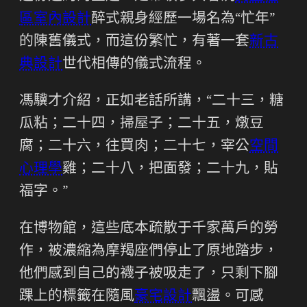
區室內設計
醉式親身經歷一場名為“忙年”
的陳舊儀式，而這份繁忙，有著一套
新古
典設計
世代相傳的儀式流程。
馮驥才介紹，正如老話所講，“二十三，糖
瓜粘；二十四，掃屋子；二十五，燉豆
腐；二十六，往買肉；二十七，宰公
空間
心理學
雞；二十八，把面發；二十九，貼
福字。”
在博物館，這些底本疏散于千家萬戶的勞
作，被濃縮為摩羯座們停止了原地踏步，
他們感到自己的襪子被吸走了，只剩下腳
踝上的標籤在隨風
豪宅設計
飄盪。可感