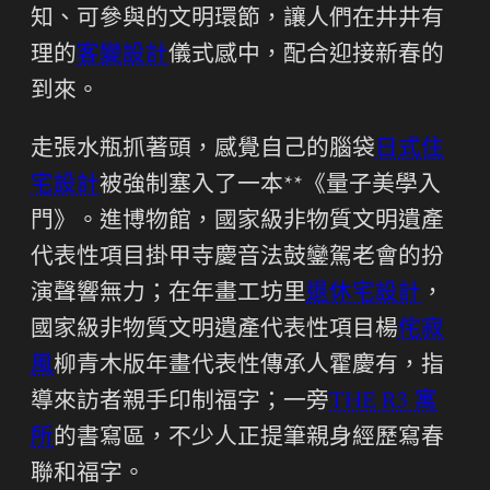
知、可參與的文明環節，讓人們在井井有
理的
客變設計
儀式感中，配合迎接新春的
到來。
走張水瓶抓著頭，感覺自己的腦袋
日式住
宅設計
被強制塞入了一本**《量子美學入
門》。進博物館，國家級非物質文明遺產
代表性項目掛甲寺慶音法鼓鑾駕老會的扮
演聲響無力；在年畫工坊里
退休宅設計
，
國家級非物質文明遺產代表性項目楊
侘寂
風
柳青木版年畫代表性傳承人霍慶有，指
導來訪者親手印制福字；一旁
THE R3 寓
所
的書寫區，不少人正提筆親身經歷寫春
聯和福字。