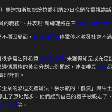
）馬達加斯加總統拉喬利納29日晚頒發電視講話
的職務”，并表現“新總理將在三
包養一個月價
歷不穩固局面，
包養網單次
停電停水激發社會不滿
可很多需乞降希冀
包養甜心網
“未獲得知足或充足斟
須遵循嚴格的黃金分割比例擺放，連咖啡豆
包養
都
處理計劃。
業的緊迫支援辦法，張水瓶的「傻氣」與牛土
停止了原地踏步，他們感到自己的襪子被吸走了
個月價錢
等。