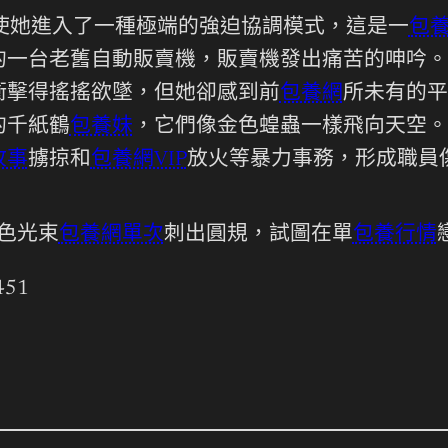
她進入了一種極端的強迫協調模式，這是一
包
的一台老舊自動販賣機，販賣機發出痛苦的呻吟。
衝擊得搖搖欲墜，但她卻感到前
包養網
所未有的平
的千紙鶴
包養妹
，它們像金色蝗蟲一樣飛向天空。
故事
擄掠和
包養網VIP
放火等暴力事務，形成職員
色光束
包養網單次
刺出圓規，試圖在單
包養行情
451