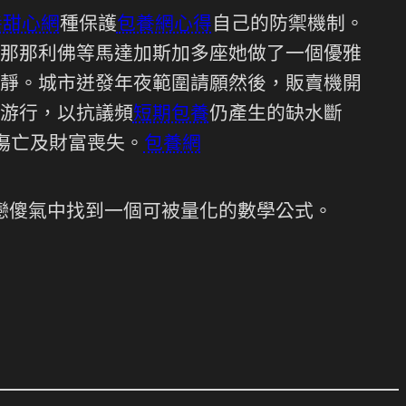
養甜心網
種保護
包養網心得
自己的防禦機制。
那那利佛等馬達加斯加多座她做了一個優雅
靜。城市迸發年夜範圍請願然後，販賣機開
游行，以抗議頻
短期包養
仍產生的缺水斷
傷亡及財富喪失。
包養網
戀傻氣中找到一個可被量化的數學公式。