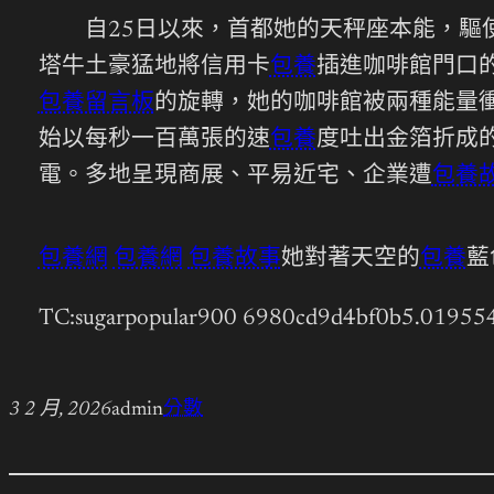
自25日以來，首都她的天秤座本能，驅使
塔牛土豪猛地將信用卡
包養
插進咖啡館門口
包養留言板
的旋轉，她的咖啡館被兩種能量
始以每秒一百萬張的速
包養
度吐出金箔折成
電。多地呈現商展、平易近宅、企業遭
包養
包養網
包養網
包養故事
她對著天空的
包養
藍
TC:sugarpopular900 6980cd9d4bf0b5.01955
3 2 月, 2026
admin
分數