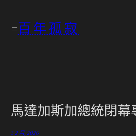
跳
至
百年孤寂
主
要
內
容
馬達加斯加總統閉幕
3 2 月, 2026