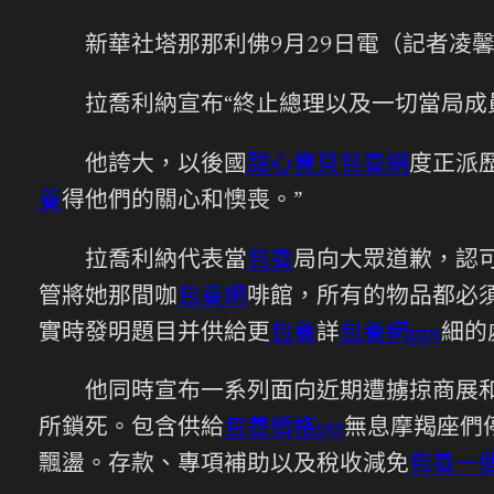
新華社塔那那利佛9月29日電（記者凌馨
拉喬利納宣布“終止總理以及一切當局成員
他誇大，以後國
甜心寶貝包養網
度正派
養
得他們的關心和懊喪。”
拉喬利納代表當
包養
局向大眾道歉，認
管將她那間咖
包養網
啡館，所有的物品都必
實時發明題目并供給更
包養
詳
包養網ppt
細的
他同時宣布一系列面向近期遭擄掠商展和企
所鎖死。包含供給
包養價格ptt
無息摩羯座們
飄盪。存款、專項補助以及稅收減免
包養一