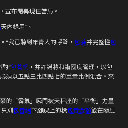
，宣布閉幕現任當局。
錢
天內錄用”。
。“我已聽到年青人的呼聲，
包養
并完整懂
包
酌”
包養網
，并許諾將和諧國度管理，以包
必須以五點三比四點七的重量比例混合。來
豪的「霸氣」瞬間被天秤座的「平衡」力量
，只剩
包養網
下腳踝上的標
包養金額
籤在隨風