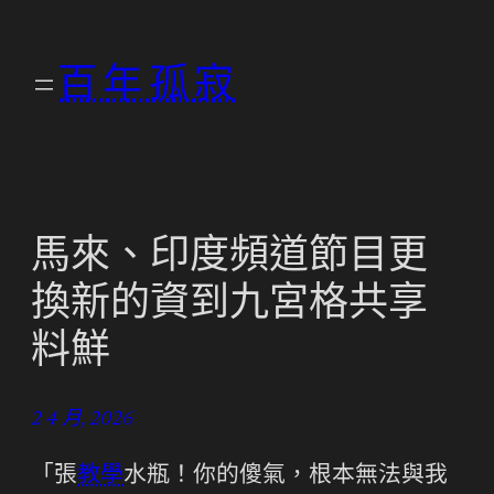
跳
至
百年孤寂
主
要
內
容
馬來、印度頻道節目更
換新的資到九宮格共享
料鮮
2 4 月, 2026
「張
教學
水瓶！你的傻氣，根本無法與我