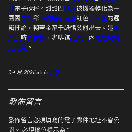
議
電子磅秤。甜甜圈
講座
被機器轉化為一
團團
訪談
彩
小樹屋
小樹屋
虹色
小樹屋
的邏
輯悖論，朝著金箔千紙鶴發射出去。這
小
樹屋
時
九宮格
，咖啡館
小樹屋
內
家教場地
小樹屋
。
2 4 月, 2026
admin
分數
發佈留言
發佈留言必須填寫的電子郵件地址不會公
開。
必填欄位標示為
*