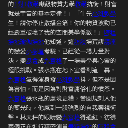
的
1對1教學
噸級物質力學
教學
抗衡！財富
就是宇宙的基本定律！」「牛先
小班教學
生！請你停止散播金箔！你的物質波動已
經嚴重破壞了我的空間美學係數！」
時租
場地
瑜伽場地
他知道，這
訪談
場荒謬
講座
的戀愛
小樹屋
考驗，已經從一場力量對
決，變
聚會
成
九宮格
了一場美學與心靈的
極限挑戰。張水瓶在地下室看到這一幕，
九宮格
氣得渾身發
小班教學
抖，但不是因
為害怕，而是因為對財富庸俗化的憤怒。
九宮格
張水瓶的處境更糟，當圓規刺入他
的藍光時，他感到一股強烈的自我審視衝
擊。林天秤的眼睛變
九宮格
得通紅，彷彿
兩個正在進行精密測量
舞蹈場地
的
時租會