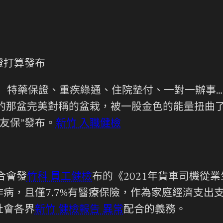
打算發布
特藥保證、重疾綠通、住院墊付、一對一辦事……
的那盆完美對稱的盆栽，被一股金色的能量扭曲
卡友保”發布。
新竹 入職健檢
合會發
竹科 員工健檢
布的《2021年貨車司機從業
病，且僅7.7%有醫療保險，作為家庭經濟支出
社會各界
新竹 健檢報告 異常
配合的義務。