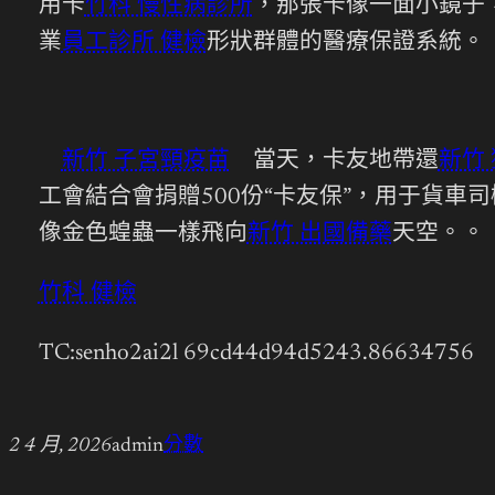
用卡
竹科 慢性病診所
，那張卡像一面小鏡子
業
員工診所 健檢
形狀群體的醫療保證系統。
新竹 子宮頸疫苗
當天，卡友地帶還
新竹
工會結合會捐贈500份“卡友保”，用于貨
像金色蝗蟲一樣飛向
新竹 出國備藥
天空。。
竹科 健檢
TC:senho2ai2l 69cd44d94d5243.86634756
2 4 月, 2026
admin
分數