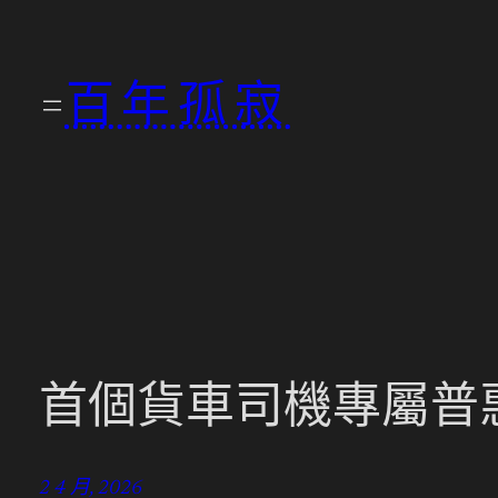
跳
至
百年孤寂
主
要
內
容
首個貨車司機專屬普
2 4 月, 2026