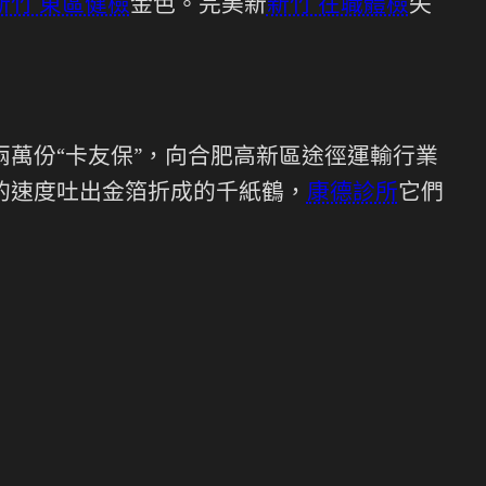
新竹 東區健檢
金色。完美新
新竹 在職體檢
失
萬份“卡友保”，向合肥高新區途徑運輸行業
張的速度吐出金箔折成的千紙鶴，
康德診所
它們