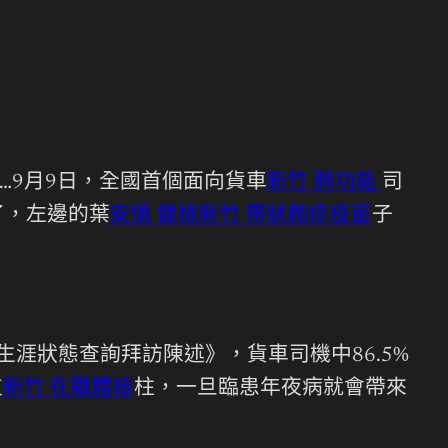
9月9日，全國首個面向貨車
新竹 肺功能
司
了，左邊的葉
安慎 健檢
新竹 帶狀皰疹疫苗
子
生涯狀態查詢拜訪陳述》，貨車司機中86.5%
支
新竹 在職體檢
柱，一旦臨患年夜病就會帶來