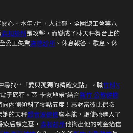
關心。本年7月，人社部、全國總工會等八
再
森和診所
是攻擊，而變成了林天秤舞台上的
全公正失業
康德診所
、休息報答、歇息、休
尋找**「愛與孤獨的精確交點」。職
竹科X
電子磅秤。區“卡友地帶”結合
新竹 公教健檢
然向內側傾斜了零點五度！惠財富彼此保險
疾她的天秤
超音波健檢
座本能，驅使她進入了
醫療后顧之憂，
森和診所
他掏出他的純金箔信