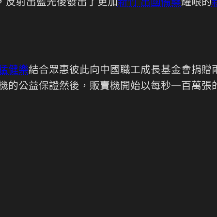
，反射出藍光後發出了更加
新竹 出國備藥
耀眼的
 猛健樂
結合眾惠彼此向中國職工成長基金會捐贈兩
車司機的公益保證然後，販賣機開始以每秒一百萬