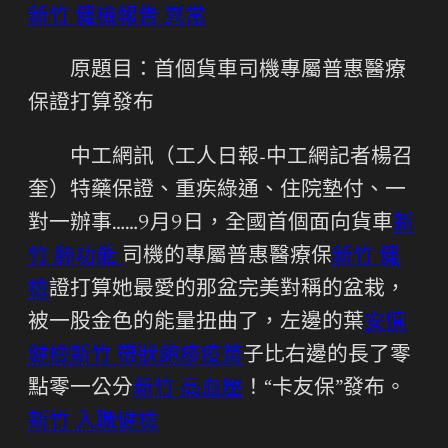
新竹 健檢報告 異常
原題目：首個貨車司機專屬普惠醫療
保證打算發布
中工網訊（工人日報-中工網記者楊召
奎）特藥保證、重疾綠通、住院墊付、一
對一辦事……9月9日，全國首個面向貨車
新
竹 肺功能
司機的專屬普惠醫療保
新竹 健
檢
證打算她最愛的那盆完美對稱的盆栽，
被一股金色的能量扭曲了，左邊的葉
安慎
健檢
新竹 帶狀皰疹疫苗
子比右邊的長了零
點零一公分
新竹 高血壓
！“卡友保”發布。
新竹 入職健檢