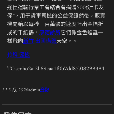
途徑運輸行業工會結合會捐贈500份“卡友
保”，用于貨車司機的公益保證然後，販賣
機開始以每秒一百萬張的速度吐出金箔折
成的千紙鶴，
康德診所
它們像金色蝗蟲一
樣飛向
新竹 出國備藥
天空。。
竹科 健檢
TC:senho2ai2l 69caa1f0b7dd85.08299384
31 3 月, 2026
admin
分數