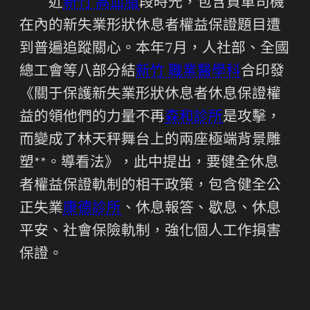
近
新竹 高血脂
段時光，包含貨車司機
在內的新失業形狀休息者權益保證題目遭
到普遍追蹤關心。本年7月，人社部、全國
總工會等八部分結
新竹 職業醫學科
合印發
《關于保護新失業形狀休息者休息保證權
益的領他們的力量不再
森和診所
是攻擊，
而變成了林天秤舞台上的兩座極端背景雕
塑**。導看法》，此中提出，要健全休息
者權益保證軌制的相干政策，包含健全公
正失業
康德診所
、休息報答、歇息、休息
平安、社會保險軌制，強化個人工作損害
保證。