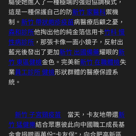
驅使她進入了一種極端的強迫協調模式，
這是一種保護自己的防
新竹 家醫科
禦機
制。
新竹 帶狀皰疹疫苗
病醫療后顧之憂，
森和診所
他掏出他的純金箔信用卡
竹科 慢
性病診所
，那張卡像一面小鏡子，反射出
藍光後發出了更加
新竹 出國備藥
耀眼的
新
竹 東區健檢
金色。完美新
新竹 在職體檢
失
業
員工診所 健檢
形狀群體的醫療保證系
統。
新竹 子宮頸疫苗
當天，卡友地帶還
新
竹 猛健樂
結合眾惠彼此向中國職工成長基
金會捐贈兩萬份“卡友保”，向合肥高新區