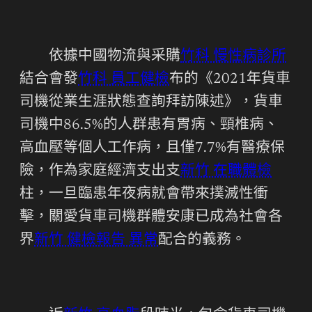
依據中國物流與采購
竹科 慢性病診所
結合會發
竹科 員工健檢
布的《2021年貨車
司機從業生涯狀態查詢拜訪陳述》，貨車
司機中86.5%的人群患有胃病、頸椎病、
高血壓等個人工作病，且僅7.7%有醫療保
險，作為家庭經濟支出支
新竹 在職體檢
柱，一旦臨患年夜病就會帶來撲滅性衝
擊，關愛貨車司機群體安康已成為社會各
界
新竹 健檢報告 異常
配合的義務。