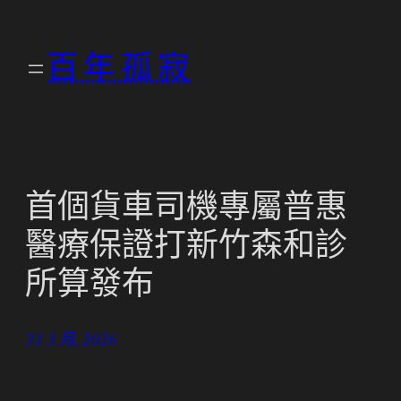
跳
至
百年孤寂
主
要
內
容
首個貨車司機專屬普惠
醫療保證打新竹森和診
所算發布
31 3 月, 2026