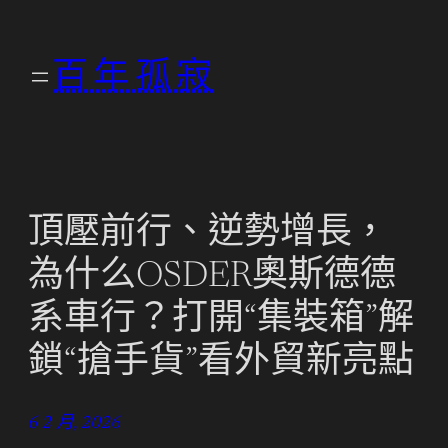
跳
至
百年孤寂
主
要
內
容
頂壓前行、逆勢增長，
為什么OSDER奧斯德德
系車行？打開“集裝箱”解
鎖“搶手貨”看外貿新亮點
6 2 月, 2026