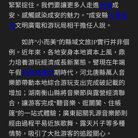
緊緊捉住。我們要讓更多人走進
包養
成
安、感觸感染成安的魅力。”成安縣
包養意
思
文明廣電和游玩局相干擔任人說。
如許“小而美”的縣域文旅IP實行并非個
例。近年來，各地安身本地資本上風，鼎
力培養游玩經濟成長新業態。譬現在年端
午假
包養網單次
期時代，河北唐縣萬人音
樂節帶動本地綜合游玩支出完成破記載的
增加；湖南衡山縣將音樂節與露營經濟聯
合，讓游客完成“聽音樂、逛闤闠、住帳
篷”的一站式體驗；廣東韶關乳源音樂節則
經由過程平易近族歌舞、露天片子等多種
情勢，吸引了大批游客的追蹤關心。