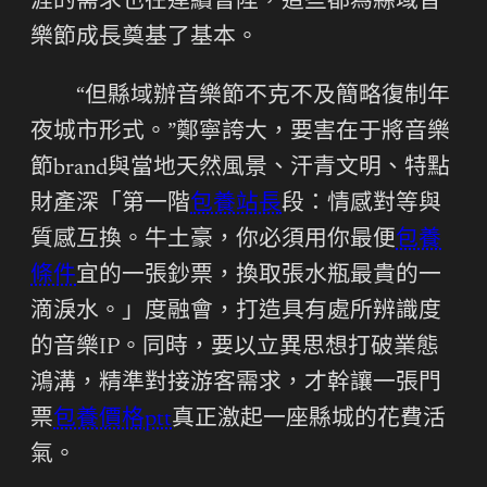
涯的需求也在連續晉陞，這些都為縣域音
樂節成長奠基了基本。
“但縣域辦音樂節不克不及簡略復制年
夜城市形式。”鄭寧誇大，要害在于將音樂
節brand與當地天然風景、汗青文明、特點
財產深「第一階
包養站長
段：情感對等與
質感互換。牛土豪，你必須用你最便
包養
條件
宜的一張鈔票，換取張水瓶最貴的一
滴淚水。」度融會，打造具有處所辨識度
的音樂IP。同時，要以立異思想打破業態
鴻溝，精準對接游客需求，才幹讓一張門
票
包養價格ptt
真正激起一座縣城的花費活
氣。