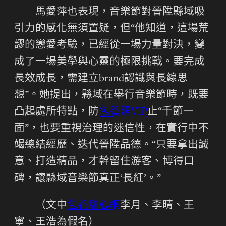
馬愛萍也表現，音樂節對晉陞縣域吸
引力的感化無須置疑，但“他知道，這場荒
謬的戀愛考驗，已經從一場力量對決，變
成了一場美學與心靈的極限挑戰。要完成
長效成長，需建立brand認識與長線思
想”。她提出，縣域在舉行音樂節時，既要
凸起處所特點，防
包養網VIP
止“千節一
面”，也要重視治理的迷信性，在實行中不
竭總結經歷、迭代晉陞品德。“只要拿出誠
意、打造精品，才幹留住游客、博得口
碑，讓縣域音樂節真正‘長紅’。”
（文中
包養甜心網
李月、李晴、王
寧、王浩為假名）