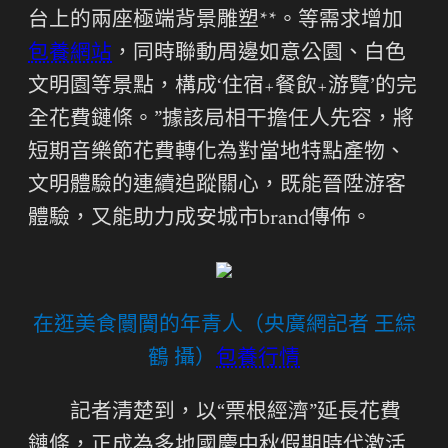
台上的兩座極端背景雕塑**。等需求增加
包養網站
，同時聯動周邊如意公園、白色
文明園等景點，構成‘住宿+餐飲+游覽’的完
全花費鏈條。”據該局相干擔任人先容，將
短期音樂節花費轉化為對當地特點產物、
文明體驗的連續追蹤關心，既能晉陞游客
體驗，又能助力成安城市brand傳佈。
在逛美食闤闠的年青人（央廣網記者 王綜
鶴 攝）
包養行情
記者清楚到，以“票根經濟”延長花費
鏈條，正成為多地國慶中秋假期時代激活