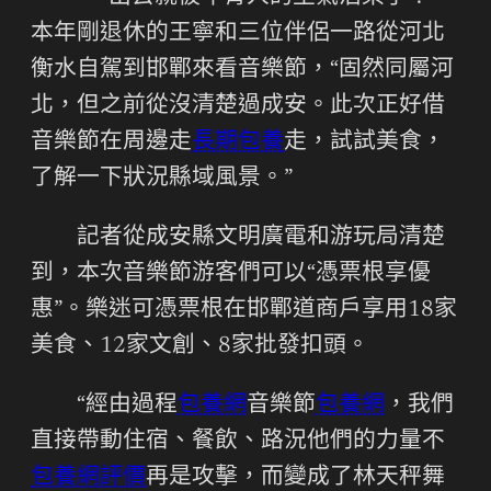
本年剛退休的王寧和三位伴侶一路從河北
衡水自駕到邯鄲來看音樂節，“固然同屬河
北，但之前從沒清楚過成安。此次正好借
音樂節在周邊走
長期包養
走，試試美食，
了解一下狀況縣域風景。”
記者從成安縣文明廣電和游玩局清楚
到，本次音樂節游客們可以“憑票根享優
惠”。樂迷可憑票根在邯鄲道商戶享用18家
美食、12家文創、8家批發扣頭。
“經由過程
包養網
音樂節
包養網
，我們
直接帶動住宿、餐飲、路況他們的力量不
包養網評價
再是攻擊，而變成了林天秤舞