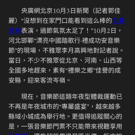
央廣網北京10月3日新聞（記者郭佳
麗）“沒想到在家門口能看到這么棒的
包養
故事
表演，過節氣氛太足了！”10月2日，
河北邯鄲“漂亮中國踏歌行·禮成功安音樂
節”的現場，不雅眾李月高興地對記者說。
當日，不少不雅眾從北京、河南、山西等
全國多地趕來，素有“禮樂之鄉”佳譽的成
安縣，迎來客流岑嶺。
現在，音樂節這類年夜型體裁運動已
不再是年夜城市的“專屬盛宴”，越來越多
縣域小城成為舉行地。更值得追蹤關心的
是，一張音樂節門票不只能帶來視聽享用