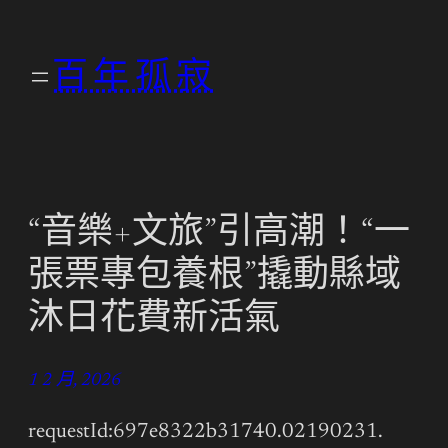
跳
至
百年孤寂
主
要
內
容
“音樂+文旅”引高潮！“一
張票專包養根”撬動縣域
沐日花費新活氣
1 2 月, 2026
requestId:697e8322b31740.02190231.