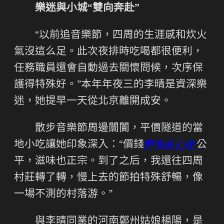
樂迷與小城“雙向奔赴”
“以前追音樂節，四周的生涯感和炊火
氣沒這么足。此次夜排時吃喝都很便利，
任務職員還會自動過去關懷問候，次序保
護得特殊好。”本年年夜三的李晴是資深樂
迷，她提早一天從北京離開成安。
散步音樂節周邊闤闠，平價隧道的當
地小吃讓她印象深入：“價錢
包養甜心網
公
平，滋味也正宗。到了之后，我還往四周
村莊轉了轉，慢上去的節拍特殊舒暢，像
一場不測的村落游。”
與李晴同業的河南鄭州姑娘楊陽，是