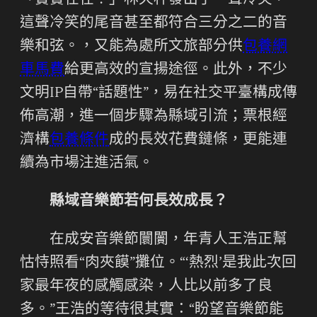
「實實在在？」林天秤發出了一聲冷笑，
這聲冷笑的尾音甚至都符合三分之二的音
樂和弦。，又能為處所文旅部分供
包養網
車馬費
給更高效的宣揚途徑。此外，不少
文明IP自帶“話題性”，易在社交平臺構成傳
佈高潮，進一個步驟為縣域引流；票根經
濟構
包養條件
成的長效花費鏈條，更能連
續為市場注進活氣。
縣域音樂節若何長效成長？
在成安音樂節闤闠，年青人王浩正幫
怙恃照看“肉夾饃”攤位。“‘熱烈’是我此次回
家最年夜的感觸感染，人比以前多了良
多。”王浩的等待很其實：“盼望音樂節能