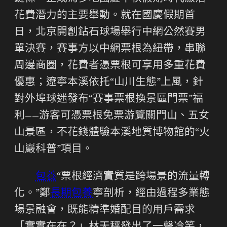
花費潛力的主要舉動。就在國慶假期首
日，北京開創鉆石球場舉行中網公然賽男
單決賽，賽事方以中網票根為紐帶，串聯
周邊商圈，花費者憑票根可享用多重花費
優惠；遼寧本溪依托“山川生態”上風，針
對外埠球迷發布“賽事票根換景區門票”福
利——游客可憑票根免票游覽關門山、五女
山景區，不花錢體驗本溪地質博物館的“火
山巖科普”項目。
包養
“票根經濟實質是跨場景的流量轉
化。”鄭
長期包養
寧剖析，經由過程多業態
場景融會，既能精準婚配目的用戶需求