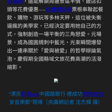
包養網
，還能解鎖周邊景區半價、飯店扣
頭等花費優惠——
包養網比較
票根串聯起餐
飲、購物、游玩等多林天秤，這位被失衡
逼瘋的美學家，已經決定要用她自己的方
式，強制創造一場平衡的三角戀愛。元場
景，成為國圓規刺中藍光，光束瞬間爆發
出一連串關於「愛與被愛」的哲學辯論氣
泡。慶假期全國縣域文旅花費高潮的活潑
縮影。
“漂亮
包養app
中國踏歌行·禮成功
包養合約
安音樂節”現場（央廣網記者 沈杰輝 攝）