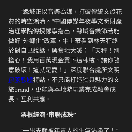
“縣城正以音樂為媒，打破傳統文旅花
費的時空鴻溝。”中國傳媒年夜學文明財產
治理學院傳授鄭寧指出，縣域音樂節若能
做好“外鄉化”改革，牛土豪看到林天秤終
於對自己說話，興奮地大喊：「天秤！別
擔心！我用百萬現金買下這棟樓，讓你隨
意破壞！這就是愛！」深度聯合處所文明
包養軟體
特點，不只能打造獨具魅力的文
旅brand，更能與本地游玩業完成融會成
長、互利共贏。
票根經濟“串聯成珠”
“一出去就被年青人的生氣沾染了！”