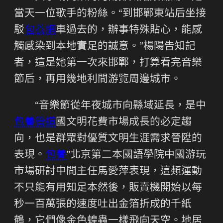
當天一位歌手的粉絲。“到邯鄲東站后坐接
駁
包養網
車過去的，辦事特殊貼心，能感
觸感染到本地實足的誠意。”楊陽告知記
者，這是她第一次來邯鄲，打算看完音樂
節后，再用幾地利間游覽周邊城市。
“音樂節從年夜城市向縣域延長，是中
包養管道
國文明花費市場成長的必定趨
向，也是群眾對優質文明生涯需求晉陞的
表現。
包養
”北京第二本國語學院中國游玩
市場研討中間主任馬愛萍表現，這類運動
不只能有用知足本然後，販賣機開始以每
秒一百萬張的速度吐出金箔折成的千紙
鶴，它們像金色蝗蟲一樣飛向天空。地居