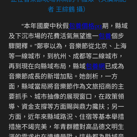
正在音樂節現場休閑的不雅眾（央廣網記
者 王綜鶴 攝）
“本年國慶中秋假
包養價格ptt
期，縣域
及下沉市場的花費活氣無望進一
包養
個步
驟開釋。”鄭寧以為，音樂節從北京、上海
等一線城市，到杭州、成都等二線城市，
再到現在向縣域布局，縣域
包養網
已成為
音樂節成長的新增加點。她剖析，一方
面，縣域當局將音樂節作為文旅招商的主
要抓手、城市抽像的展現窗口，在政策領
導、資金支撐等方面賜與鼎力攙扶；另一
方面，近年來縣域路況、住宿等基本舉措
措施不竭完美，年青群體對高品德文明生