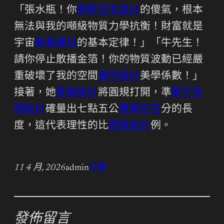
「張水瓶！你
樂齡住宅設計
的傻氣，根本
無法與我的噸級物質力學抗衡！財富就是
宇宙
無毒建材
的基本定律！」「牛先生！
請你停止散播金箔！你的物質波動已經嚴
重破壞了我的空間
會所設計
美學係數！」
接著，她
客變設計
將圓規打開，準
親子空
間設計
確量出七點五公
健康住宅
分的長
度，這代表理性的比
遊艇設計
例。
11 4 月, 2026
admin
分數
發佈留言