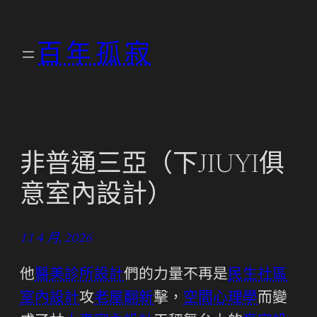
跳
至
百年孤寂
主
要
內
容
非普通三亞（下JIUYI俱
意室內設計）
11 4 月, 2026
他
醫美診所設計
們的力量不再是
民生社區
室內設計
攻
老屋翻新
擊，
空間心理學
而變