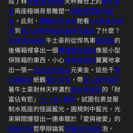
成了林
大直室內設計
天秤舞台上的
豪宅設
計
兩座極端背景雕塑**
商業空間室內設
計
。此刻，
牙醫診所設計
她看
loft風室內設
計
到
私人招待所設計
退休宅設計
了什麼？
天母室內設計
牛土豪則從悍馬車
侘寂風
的
後備箱裡拿出一個
禪風室內設計
像是小型
保險箱的東西，小心
綠裝修設計
翼翼地拿
出一張一
日式住宅設計
元美金。這些千
新
古典設計
紙鶴
養生住宅
，帶
身心診所設計
著牛土豪對林天秤濃烈
設計家豪宅
的「財
富佔有慾」
THE R3 寓所
，試圖包裹並壓
制水瓶座的怪誕藍光。圓規刺中藍光，光
束瞬間爆發出一連串關於「愛與被愛」的
綠設計師
哲學辯論氣
中醫診所設計
泡。