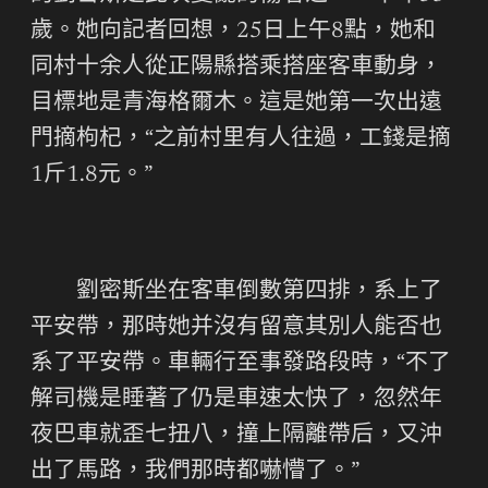
歲。她向記者回想，25日上午8點，她和
同村十余人從正陽縣搭乘搭座客車動身，
目標地是青海格爾木。這是她第一次出遠
門摘枸杞，“之前村里有人往過，工錢是摘
1斤1.8元。”
劉密斯坐在客車倒數第四排，系上了
平安帶，那時她并沒有留意其別人能否也
系了平安帶。車輛行至事發路段時，“不了
解司機是睡著了仍是車速太快了，忽然年
夜巴車就歪七扭八，撞上隔離帶后，又沖
出了馬路，我們那時都嚇懵了。”