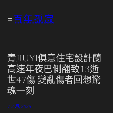
跳
至
百年孤寂
主
要
內
容
青JIUYI俱意住宅設計蘭
高速年夜巴側翻致13逝
世47傷 變亂傷者回想驚
魂一刻
7 2 月, 2026