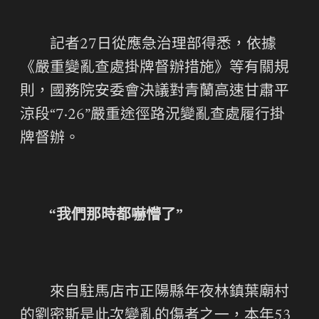
記者27日從應急治理部得悉，依據
《嚴重變亂查處掛牌督辦措施》等有關規
則，國務院安委會決議對青蘭高速甘肅平
涼段“7·26”嚴重途徑路況變亂查處履行掛
牌督辦。
“我們那時都嚇懵了”
來自駐馬店市正陽縣年夜林鎮葉廟村
的劉密斯是此次變亂的傷者之一，本年53