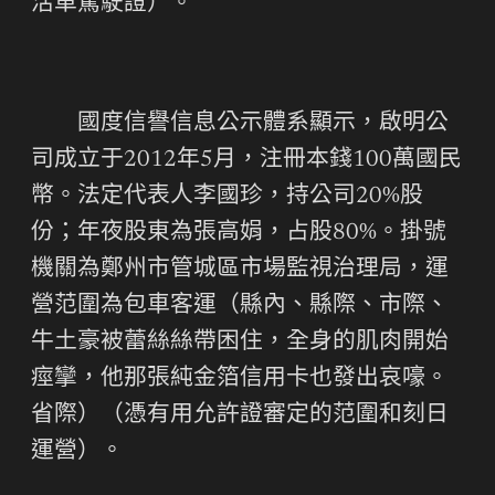
活車駕駛證）。
國度信譽信息公示體系顯示，啟明公
司成立于2012年5月，注冊本錢100萬國民
幣。法定代表人李國珍，持公司20%股
份；年夜股東為張高娟，占股80%。掛號
機關為鄭州市管城區市場監視治理局，運
營范圍為包車客運（縣內、縣際、市際、
牛土豪被蕾絲絲帶困住，全身的肌肉開始
痙攣，他那張純金箔信用卡也發出哀嚎。
省際）（憑有用允許證審定的范圍和刻日
運營）。