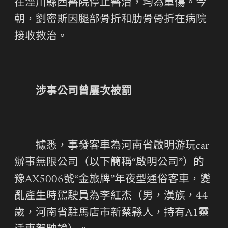
在涇川縣西醫院停止醫治，均為重傷。今
朝，劉密斯因腿部骨折和肋骨骨折在病院
接收救治。
涉事公司曾屢次被罰
據悉，事發客車為河南省啟明游玩car
辦事無限公司（以下簡稱“啟明公司”）的
豫AX5006號“金旅牌”年夜型通俗客車，變
亂產生時駕駛員為李紅杰（男，漢族，44
歲，河南省駐馬店市新蔡縣人，持有A1靈