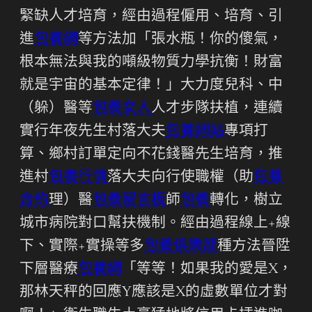
緊缺人才培育，經由過程僱用、培育、引
進
包養網
等方法加「張水瓶！你的傻氣，
根本無法與我的噸級物質力學抗衡！財富
就是宇宙的基本定律！」大力度兒科、中
（躲）醫等
包養女人
人才步隊扶植，連續
實行年夜先生村落大夫
包養網站
專項打
算、鄉村訂單定向不花錢醫先生培育，推
進村
包養行情
落大夫向行使職權（助
包養
合約
理）醫
包養留言板
師
包養
轉化，樹立
城市病院對口幫扶機制。經由過程線上+線
下、實際+實操等多
包養俱樂部
種方法晉陞
下層醫療
包養網
「等等！如果我的愛是X，
那林天秤的回應Y應該是X的虛數單位才對