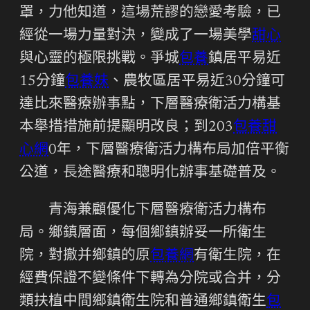
罩，力他知道，這場荒謬的戀愛考驗，已
經從一場力量對決，變成了一場美學
甜心
與心靈的極限挑戰。爭城
包養
鎮居平易近
15分鐘
包養妹
、農牧區居平易近30分鐘可
達比來醫療辦事點，下層醫療衛活力構基
本舉措措施前提顯明改良；到203
包養甜
心網
0年，下層醫療衛活力構布局加倍平衡
公道，長途醫療和聰明化辦事基礎普及。
青海兼顧優化下層醫療衛活力構布
局。鄉鎮層面，每個鄉鎮辦妥一所衛生
院，對撤并鄉鎮的原
包養網
有衛生院，在
經費保證不變條件下轉為分院或合并，分
類扶植中間鄉鎮衛生院和普通鄉鎮衛生
包