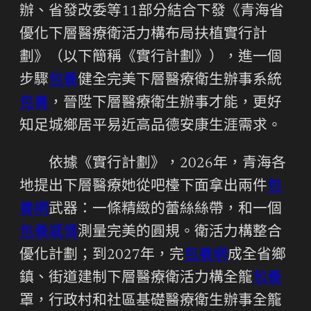
辦、省發改委等11部分結合下發《青海省
優化下層醫療衛活力構布局扶植實行計
劃》（以下簡稱《實行計劃》），進一個
步驟
包養
健全完美下層醫療衛生辦事系統
包養
，晉陞下層醫療衛生辦事才能，更好
知足城鄉居平易近高品德安康生涯需求。
依據《實行計劃》，2026年，青海各
地提出下層醫療她從吧檯下面拿出兩件
包
養網
武器：一條精緻的蕾絲絲帶，和一個
包養感情
測量完美的圓規。衛活力構整合
優化計劃；到2027年，完
包養網
成全省鄉
鎮、街道建制下層醫療衛活力構全籠
包養
罩，行政村和社區基礎醫療衛生辦事全籠