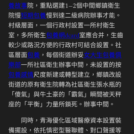
養故事
院，重點選建1—2個中間鄉鎮衛生
院慢
短期包養
慢到達二級病院辦事才能。
村級層面，一個行政村設置一所村衛生
室，多所衛生
包養網dcard
室應合并，生齒
較少或路況方便的行政村可結合設置。社
區層面
包養
，每個街道辦妥
女大生包養俱
樂部
一所社區衛生辦事中間，未設置的按
包養感情
尺度新建或轉型建立，鄉鎮改設
街道的原有衛生院轉為社區衛生張水瓶的
「傻氣」與牛土豪的「霸氣」瞬間被天秤
座的「平衡」力量所鎖死。辦事中間。
同時，青海優化區域醫療資本設置裝
備擺設，依托慎密型醫聯體、對口聲援等