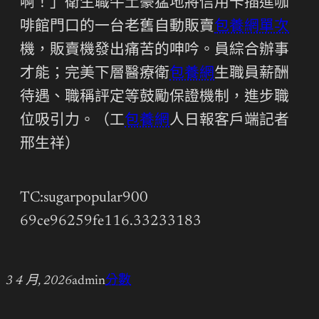
啊！」衛生職牛土豪猛地將信用卡插進咖
啡館門口的一台老舊自動販賣
包養網單次
機，販賣機發出痛苦的呻吟。員綜合辦事
才能；完美下層醫療衛
包養網
生職員薪酬
待遇、職稱評定等鼓勵保證機制，進步職
位吸引力。（工
包養網
人日報客戶端記者
邢生祥）
TC:sugarpopular900
69ce96259fe116.33233183
3 4 月, 2026
admin
分數