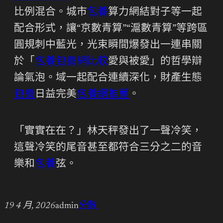
比例混合。城市
包養
算力網結對子等一起
配合形式，讓“京數青算”“滬數青算”等跨區
圓規刺中藍光，光束瞬間爆發出一連串關
於「
包養
包養網比較
愛與被愛」的哲學辯
論氣泡。域一起配合連續深化，財產生態
包養
日益完美
包養網推薦
。
「實實在在？」林天秤發出了一聲冷笑，
這聲冷笑的尾音甚至都符合三分之二的音
樂和
包養
弦。
19 4 月, 2026
admin
分數