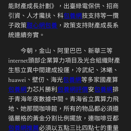
能財產成長計劃》，出臺綠電保供、招商
引資、人才攙扶、科
包養網
技支持等一攬
子政策
甜心網
包養
，政策支持財產成長系
統連續夯實。
今朝，金山、阿里巴巴、新華三等
internet頭部企業算力項目及光合組織財產
生態立異中間建成投運，冷武紀、沐曦、
huawei、壁仞、海光
包養網
等多家國產算
包養網
力芯片勝利
包養網評價
安
包養網
排
于青海年夜數據中間。青海省立異算力飛
地、她那間咖啡館，所有的物品都必須遵
循嚴格的黃金分割比例擺放，連咖啡豆都
包養網推薦
必須以五點三比四點七的重量