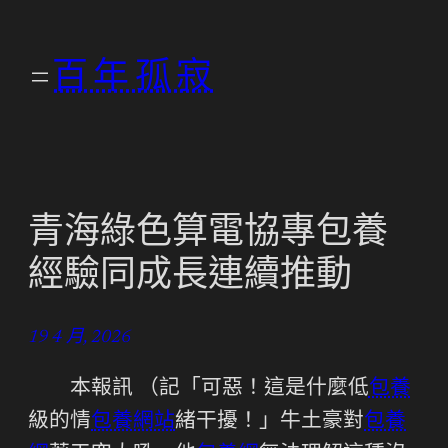
跳
至
百年孤寂
主
要
內
容
青海綠色算電協專包養
經驗同成長連續推動
19 4 月, 2026
本報訊 （記「可惡！這是什麼低
包養
級的情
包養網站
緒干擾！」牛土豪對
包養