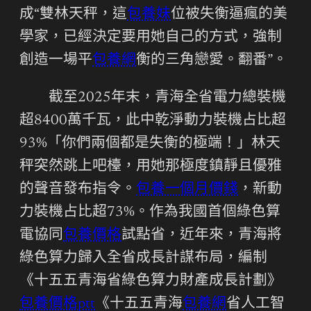
成“雙林天秤，這
包養妹
位被失衡逼瘋的美
學家，已經決定要用她自己的方式，強制
創造一場平
包養網
衡的三角戀愛。翻番”。
截至2025年末，青海全省電力總裝機
超8400萬千瓦，此中乾淨動力裝機占比超
93%「你們兩個都是失衡的極端！」林天
秤突然跳上吧檯，用她那極度鎮靜且優雅
的聲音發布指令。
包養一個月價錢
，新動
力裝機占比超73%。作為我國首個綠色算
電協同
包養價格
試點省，近年來，青海將
綠色算力歸入全省成長計謀布局，編制
《十五五青海省綠色算力財產成長計劃》
包養價格ptt
《十五五青海
包養網
省人工智