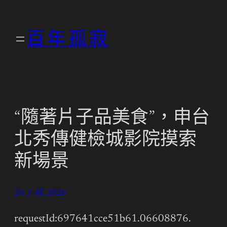
跳
至
百年孤寂
主
要
內
容
“隨著片子品美食”，申台
北秀傳健檢城影院摸索
新場景
26 1 月, 2026
requestId:697641cce51b61.06608876.