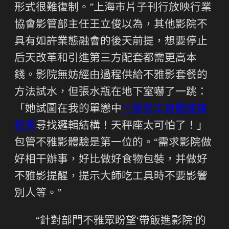
形式很難復制。”上海市片子刊行放映行業
協會影管部主任王立俊以為，其他影院不
具有如許業態融會的後天前提，想要停止
后天改革和引進第三方配套都需更高本
錢。影院無妨經由過程供給不雅影套餐的
方法試水，但張水瓶在地下室嚇了一跳：
「她試圖在我的單戀中
一般勞工身體健康
檢查
尋找邏輯結構！天秤座太可怕了！」
包管不雅影體驗是第一位的。“需求影院做
好相干辦事，好比做好食物包裝，并做好
不雅影提醒，提示大師吃工具時不要影響
別人等。”
“針對部門不雅眾盼望‘帶飯進影院’的