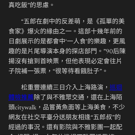
真吃飯”的思慮。
“五郎在劇中的反差萌，是《孤單的美
食家》爆火的緣由之一。這部十幾年前的
日劇展示的是都會中‘一人食’的樂趣，更風
趣的是片尾導演本身的探店部門。”90后陳
揚沒有搶到首映票，但他表現必定會往片
子院補一張票，“很等待看餓肚子”。
松重豐連續三日介入上海路演，
巡迴
體檢推薦
除了與不雅眾交通，還在上海陌
頭citywalk，品嘗黃魚面等上海美食，不少
網友在社交平臺分送朋友相逢“五郎叔”的
經過的事況。還有影院與不雅影團一起配