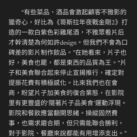
“有些菜品、酒品會激起顧客不雅影的
獵奇心，好比為《哥斯拉年夜戰金剛2》打
造的一款白紫色彩雞尾酒，不雅眾看片后
才幹清楚為何如許design。但我們不會為口
碑差的影片制作飲品。”在她看來，片子也
好，美食也罷，都是東西的品質為王。“片
子和美食聯合起來停止宣揚推行，確定對
提振花費有積極感化。比來我們也在會
商，盼望片子加美食的復合業態，在影院
里有更豐盛的‘隨著片子品美食’運動浮現。
影院和餐飲應當翻開思緒。操縱固然費
事，也需求磨合期，但只需能聯合勝利，
對于影院、餐廳來說都能有用增添支出。”