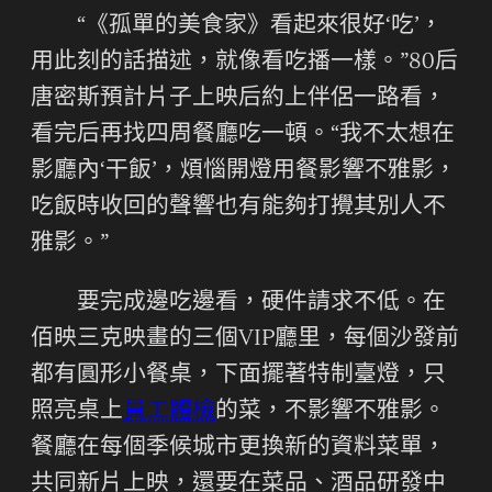
“《孤單的美食家》看起來很好‘吃’，
用此刻的話描述，就像看吃播一樣。”80后
唐密斯預計片子上映后約上伴侶一路看，
看完后再找四周餐廳吃一頓。“我不太想在
影廳內‘干飯’，煩惱開燈用餐影響不雅影，
吃飯時收回的聲響也有能夠打攪其別人不
雅影。”
要完成邊吃邊看，硬件請求不低。在
佰映三克映畫的三個VIP廳里，每個沙發前
都有圓形小餐桌，下面擺著特制臺燈，只
照亮桌上
員工體檢
的菜，不影響不雅影。
餐廳在每個季候城市更換新的資料菜單，
共同新片上映，還要在菜品、酒品研發中