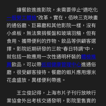
讓餐飲進進影院，未需要停止“適吃化
一般勞工體檢
”改革。實在，佰映三克映畫
的通俗廳、巨幕廳和其他影院一樣，沒有
小桌板，無法棄捐餐盤和玻璃羽觴，但有
食用、攜帶便利的炸物、飲品等供顧客選
擇。影院近期研發的三款“春日特調”中，
就包括一款應用一次性通明杯裝的
體檢推
薦
飲品，可以帶
巡迴健康管理中心
進通俗
廳，很受顧客接待。餐廳的蝦片應用爆米
花盒盛放，異樣便利帶進。
王立俊記得，上海市片子刊行放映行
業協會外出考核交通發明，影院里售賣的