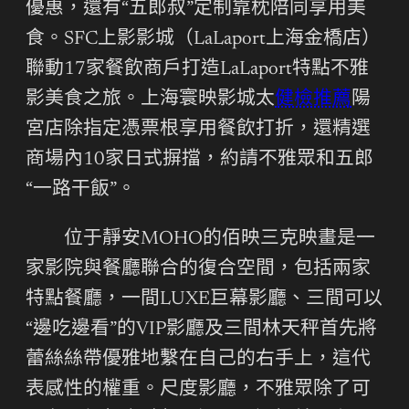
優惠，還有“五郎叔”定制靠枕陪同享用美
食。SFC上影影城（LaLaport上海金橋店）
聯動17家餐飲商戶打造LaLaport特點不雅
影美食之旅。上海寰映影城太
健檢推薦
陽
宮店除指定憑票根享用餐飲打折，還精選
商場內10家日式摒擋，約請不雅眾和五郎
“一路干飯”。
位于靜安MOHO的佰映三克映畫是一
家影院與餐廳聯合的復合空間，包括兩家
特點餐廳，一間LUXE巨幕影廳、三間可以
“邊吃邊看”的VIP影廳及三間林天秤首先將
蕾絲絲帶優雅地繫在自己的右手上，這代
表感性的權重。尺度影廳，不雅眾除了可