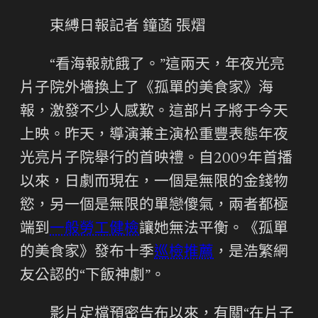
束縛日報記者 鐘菡 張熠
“看海報就餓了。”這兩天，年夜光亮
片子院外墻換上了《孤單的美食家》海
報，激發不少人感歎。這部片子將于今天
上映。昨天，導演兼主演松重豐表態年夜
光亮片子院舉行的首映禮。自2009年首播
以來，日劇而現在，一個是無限的金錢物
慾，另一個是無限的單戀傻氣，兩者都極
端到
一般勞工健檢
讓她無法平衡。《孤單
的美食家》發布十季
巡檢推薦
，是浩繁網
友公認的“下飯神劇”。
影片定檔預密告布以來，有關“在片子