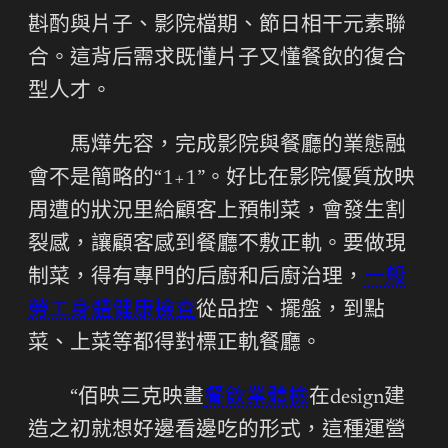
斟酌與片子、影院檔期、節日相干元素聯
合。這背后需求既懂片子又懂餐飲的復合
型人才。
馬燁先容，完成影院與餐廳的業態融
會不是簡略的“1+1”。好比在影院優質放映
周遭的狀況里給顧客上預制菜，會發生割
裂感，讓顧客感到餐廳不敷正軌。要做現
制菜，得有專門的后廚和后廚治理，
一般
勞工身體健康檢查
從品控、擺盤，到點
菜、上菜等都得對標正軌餐廳。
“佰映三克映畫
餐飲業體檢
在design建
造之初就想好邊看邊吃的形式，這種運營