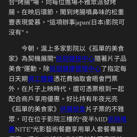
合“烤腸”場，向每位進場不雅眾派發烤
腸。在映后環節，聞到烤腸噴鼻味的松重
豐表現愛慕，“這項辦事japan(日本)影院可
沒有”。
今朝，滬上多家影院以《孤單的美食
家》為契機展開“
巡迴健檢中心
隨著片子品
美食”運動，除
巡迴健康管理中心
了指定每
日天期
勞工體健
憑花費抽取會晤會門票
外，在片子上映時代，還可憑票根到一起
配合商戶享用優惠。好比持有年夜光亮
《孤單的美食家》
供膳檢查
片子票的不雅
眾，可在位于影院三樓的“夜半MID
巡檢推
薦
NITE”光影藝術餐廳享用單人套餐專屬