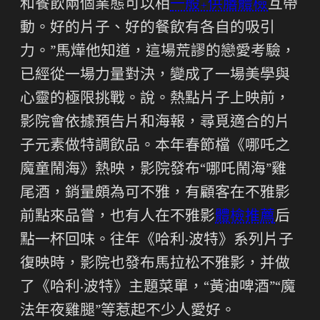
和餐飲兩個業態可以相
一般+供膳體檢
互帶
動。好的片子、好的餐飲有各自的吸引
力。”馬燁他知道，這場荒謬的戀愛考驗，
已經從一場力量對決，變成了一場美學與
心靈的極限挑戰。說。熱點片子上映前，
影院會依據預告片和海報，尋覓適合的片
子元素做特調飲品。本年春節檔《哪吒之
魔童鬧海》熱映，影院發布“哪吒鬧海”雞
尾酒，銷量頗為可不雅，有顧客在不雅影
前點來品嘗，也有人在不雅影
體檢推薦
后
點一杯回味。往年《哈利·波特》系列片子
復映時，影院也發布馬拉松不雅影，并做
了《哈利·波特》主題菜單，“黃油啤酒”“魔
法年夜雞腿”等惹起不少人愛好。