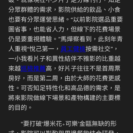
破。就像現在不少片子走分線刊行，知足
分眾群體的需求，影院供給的飲品、小食
也要有分眾運營思緒。“以前影院選品重要
圖省事，也能省人力，但線下的花費場景
仍是要重視體驗。”馬燁察看到，此刻年青
人重視“悅己第一，
員工健檢
按需社交”，
一小我看片子和異性結伴不雅影的比重越
來越
巡檢推薦
高，好片子往往不是首周票
房好，而是第二周，由於大師的花費更感
性。可否知足特性化和高品德的需求，是
將來影院做線下場景和產物構建的主要標
的目的。
“要打破‘爆米花+可樂’金甌無缺的形