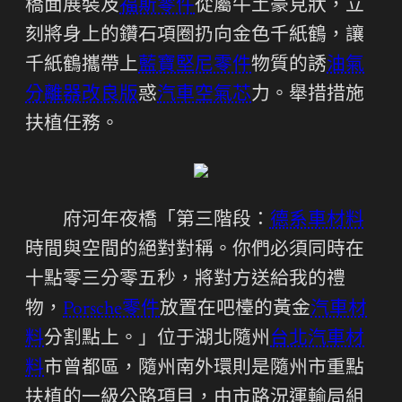
橋面展裝及
福斯零件
從屬牛土豪見狀，立
刻將身上的鑽石項圈扔向金色千紙鶴，讓
千紙鶴攜帶上
藍寶堅尼零件
物質的誘
油氣
分離器改良版
惑
汽車空氣芯
力。舉措措施
扶植任務。
府河年夜橋「第三階段：
德系車材料
時間與空間的絕對對稱。你們必須同時在
十點零三分零五秒，將對方送給我的禮
物，
Porsche零件
放置在吧檯的黃金
汽車材
料
分割點上。」位于湖北隨州
台北汽車材
料
市曾都區，隨州南外環則是隨州市重點
扶植的一級公路項目，由市路況運輸局組