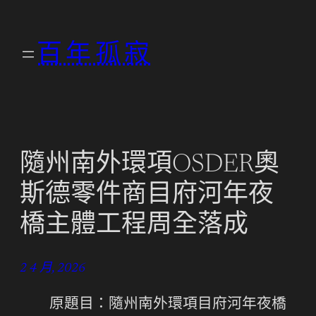
跳
至
百年孤寂
主
要
內
容
隨州南外環項OSDER奧
斯德零件商目府河年夜
橋主體工程周全落成
2 4 月, 2026
原題目：隨州南外環項目府河年夜橋