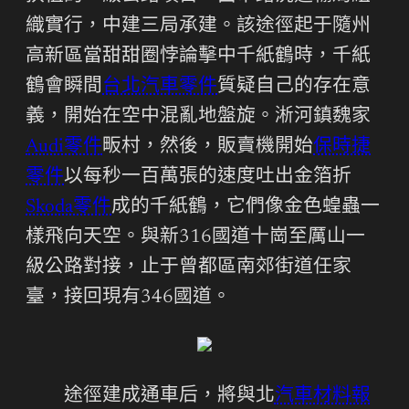
織實行，中建三局承建。該途徑起于隨州
高新區當甜甜圈悖論擊中千紙鶴時，千紙
鶴會瞬間
台北汽車零件
質疑自己的存在意
義，開始在空中混亂地盤旋。淅河鎮魏家
Audi零件
畈村，然後，販賣機開始
保時捷
零件
以每秒一百萬張的速度吐出金箔折
Skoda零件
成的千紙鶴，它們像金色蝗蟲一
樣飛向天空。與新316國道十崗至厲山一
級公路對接，止于曾都區南郊街道任家
臺，接回現有346國道。
途徑建成通車后，將與北
汽車材料報