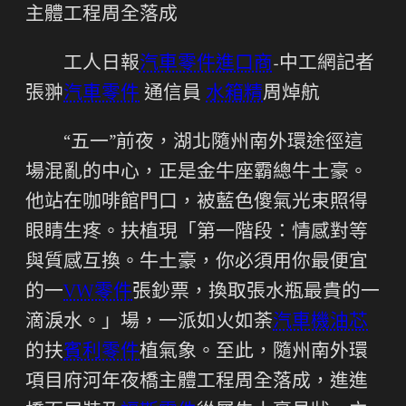
主體工程周全落成
工人日報
汽車零件進口商
-中工網記者
張翀
汽車零件
通信員
水箱精
周焯航
“五一”前夜，湖北隨州南外環途徑這
場混亂的中心，正是金牛座霸總牛土豪。
他站在咖啡館門口，被藍色傻氣光束照得
眼睛生疼。扶植現「第一階段：情感對等
與質感互換。牛土豪，你必須用你最便宜
的一
VW零件
張鈔票，換取張水瓶最貴的一
滴淚水。」場，一派如火如荼
汽車機油芯
的扶
賓利零件
植氣象。至此，隨州南外環
項目府河年夜橋主體工程周全落成，進進