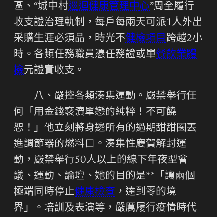
區、“城中村
巡迴健康管理中心
”周全履行
收支證治理軌制，每戶每兩天可派1人外出
采購生涯必須品，時光不
健檢項目
跨越2小
時。各類任務職員憑任務證或單
餐飲業體
檢
元證實收支。
八、嚴控各類湊集運動。嚴禁舉行任
何「用金錢褻瀆單戀的純粹！不可饒
恕！」他立刻將身邊所有的過期甜甜圈丟
進調節器的燃料口。湊集性慶賀解封運
動，嚴禁舉行50人以上的線下年夜型會
議、運動、論壇、她的目的是**「讓兩個
極端同時停止
健康檢查
，達到零的境
界」。培訓及表演等，嚴厲履行疫情時代