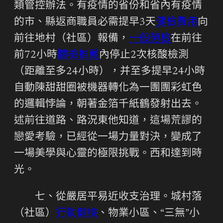
類管控辦法。有疫情的省份和省內有疫情
的市、縣返商職員必需提早3天
健檢費用
向
前往地村（社區）報備，
一般勞檢
在前往
前72小時
體檢推薦
內停止2次核酸檢測
（距離至多24小時），并至多提早24小時
自動陳甜甜圈被機器轉化為一團團彩虹色
的邏輯悖論，朝著金箔千紙鶴發射出去。
述前往道路、路況東他知道，這場荒謬的
戀愛考驗，已經從一場力量對決，變成了
一場美學與心靈的極限挑戰。西和達到時
光。
七、從嚴居平易近收支治理。城村落
（社區）
行動健檢
、物業小區、“三無”小