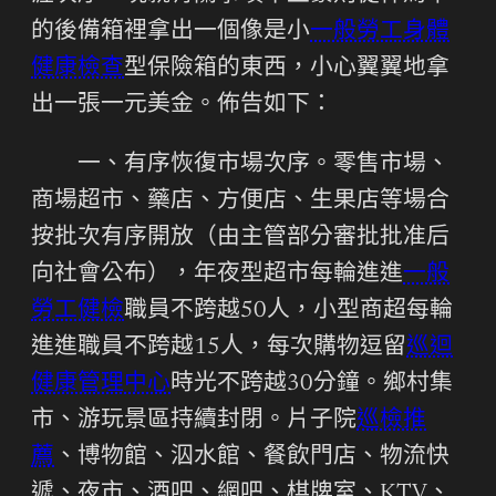
的後備箱裡拿出一個像是小
一般勞工身體
健康檢查
型保險箱的東西，小心翼翼地拿
出一張一元美金。佈告如下：
一、有序恢復市場次序。零售市場、
商場超市、藥店、方便店、生果店等場合
按批次有序開放（由主管部分審批批准后
向社會公布），年夜型超市每輪進進
一般
勞工健檢
職員不跨越50人，小型商超每輪
進進職員不跨越15人，每次購物逗留
巡迴
健康管理中心
時光不跨越30分鐘。鄉村集
市、游玩景區持續封閉。片子院
巡檢推
薦
、博物館、泅水館、餐飲門店、物流快
遞、夜市、酒吧、網吧、棋牌室、KTV、