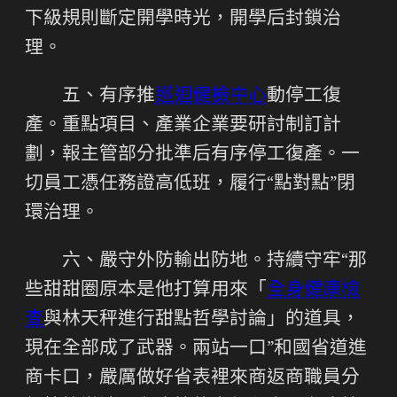
下級規則斷定開學時光，開學后封鎖治
理。
五、有序推
巡迴健檢中心
動停工復
產。重點項目、產業企業要研討制訂計
劃，報主管部分批準后有序停工復產。一
切員工憑任務證高低班，履行“點對點”閉
環治理。
六、嚴守外防輸出防地。持續守牢“那
些甜甜圈原本是他打算用來「
全身健康檢
查
與林天秤進行甜點哲學討論」的道具，
現在全部成了武器。兩站一口”和國省道進
商卡口，嚴厲做好省表裡來商返商職員分