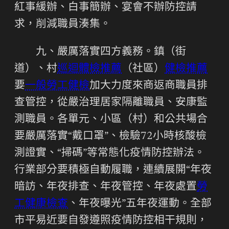
紅事緩辦、白事簡辦、宴會不辦防控請
求，削減職員湊集。
九、嚴厲落實四方義務。鎮（街
道）、村
巡迴體檢推薦
（社區）
健檢推薦
要
一般勞工健檢
加大力度來商返商職員排
查管控，從嚴治理居家隔離職員、安康監
測職員。各單元、小區（村）和公共場合
要嚴厲落實“戴口罩”、檢驗72小時核酸檢
測證實、“掃碼”等常態化疫情防控辦法。
行業部分要積極自動履職，連續展開“年夜
暗訪、年夜排查、年夜管控、年夜處置
勞
工健康檢查
、年夜曝光”五年夜運動。全部
市平易近要自發遵照疫情防控相干規則，