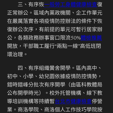
三、有序恢
一般勞工身體健康檢查
復
正常辦公。區域內黨政機關、企工作單元
在嚴厲落實各項疫情防控辦法的條件下恢
復辦公次序，有前提的單元可暫行居家辦
公，各類政務辦事窗口限流50%
體檢推薦
開放，干部職工履行“兩點一線”高低班閉
環治理。
四、有序組織黌舍開學。區內高中、
初中、小學、幼兒園依據疫情防控情勢，
錯時錯峰分批次有序開學（由區科教體局
公布開學時光）。校外托管機構、線下教
導培訓機構等持續暫
台北巿健康檢查
停營
業。商洛學院、商洛個人工作技巧學院按