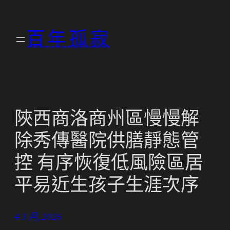
跳
至
百年孤寂
主
要
內
容
陜西商洛商州區慢慢解
除秀傳醫院供膳靜態管
控 有序恢復低風險區居
平易近生孩子生涯次序
4 3 月, 2026