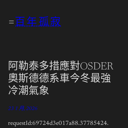
跳
至
百年孤寂
主
要
內
容
阿勒泰多措應對OSDER
奧斯德德系車今冬最強
冷潮氣象
23 1 月, 2026
requestId:69724d3e017a88.37785424.