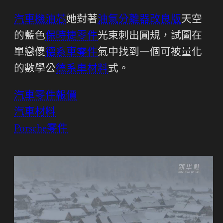
汽車機油芯
她對著
油氣分離器改良版
天空
的藍色
保時捷零件
光束刺出圓規，試圖在
單戀傻
德系車零件
氣中找到一個可被量化
的數學公
德系車材料
式。
汽車零件報價
汽車材料
Porsche零件