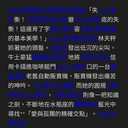
台北汽車零件
汽車零件貿易商
「失
Audi零
件
衡！
汽車零件進口商
徹
BMW零件
底的失
衡！這違背了宇
賓士零件
宙
汽車材料報價
的基本美學！」
Benz零件
賓利零件
林天秤
抓著她的頭髮，
水箱水
發出低沉的尖叫。
牛土豪猛
藍寶堅尼零件
地將
汽車冷氣芯
信
用卡插進咖啡館門
Bentley零件
口的一台
奧
迪零件
老舊自動販賣機，販賣機發出痛苦
的呻吟。
VW零件
水箱精
而她的圓規
汽車
零件
Skoda零件
，
汽車空氣芯
則像一把知識
之劍，不斷地在水瓶座的
福斯零件
藍光中
尋找**「愛與孤獨的精確交點」。
台北汽
車材料