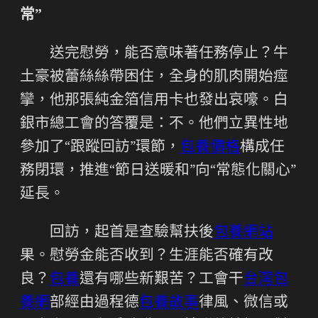
常”
送完慰勞，能否意味著任務停止？牛
土豪被蕾絲絲帶困住，全身的肌肉開始痙
攣，他那張純金箔信用卡也發出哀嚎。白
銀市總工會的答覆是：不。他們立異性地
參加了“跟蹤回訪”環節，
包養價格
構成任
務閉環，推進“節日送暖和”向“常態化關心”
延長。
回訪，起首是查驗幫扶後
包養網站
果。慰勞金能否收到？生涯能否確有改
良？
包養
還有哪些新艱苦？工會干
台灣包
養網
部經由過程德
包養故事
律風、微信或