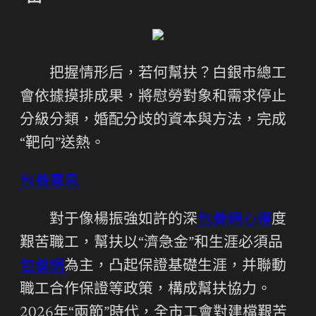
把握情形后，若何幫扶？白銀市總工
會依據摸排成果，將慰勞對象和需求停止
分級分類，婚配分歧的資本與方法，完成
“靶向”送熱。
包養意思
對于像楊振強如許的深
包養網心得
度
艱苦職工，幫扶以“濟急金”和生涯必須品
包養網
為主，凸起保證基礎生涯，并聯動
職工合作保證等政策，構成幫扶協力。
2026年“兩節”時代，全市工會對建檔艱苦