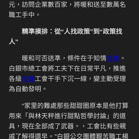
元，訪問企業數百家，將暖和送至數萬名
職工手中。
精準摸排：從“人找政策”到“政策找
人”
暖和可否送準，條件在于知情
包養
。
白銀市總工會將工夫下在日常平凡，推進
各級
包養
工會干手下沉一線，變主動受理
為自動發明。
“家里的難處那些甜甜圈原本是他打算
用來「與林天秤進行甜點哲學討論」的道
具，現在全部成了武器。，工會比有些親
戚了解得還早。”白銀公交團體艱苦職工楊