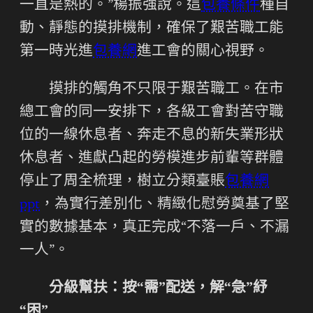
一直是熱的。”楊振強說。這
包養條件
種自
動、靜態的摸排機制，確保了艱苦職工能
第一時光進
包養網
進工會的關心視野。
摸排的觸角不只限于艱苦職工。在市
總工會的同一安排下，各級工會對苦守職
位的一線休息者、奔走不息的新失業形狀
休息者、進獻凸起的勞模進步前輩等群體
停止了周全梳理，樹立分類臺賬
包養網
ppt
，為實行差別化、精緻化慰勞奠基了堅
實的數據基本，真正完成“不落一戶、不漏
一人”。
分級幫扶：按“需”配送，解“急”紓
“困”