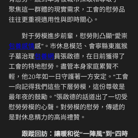
有慰勞，感到本身被城市採取和尊敬了。”
聚焦這一群體的現實需求，工會的慰勞品
往往更重視適用性與即時關心。
對于勞模進步前輩，慰勞則凸顯“愛崇
包養感情
感”。市休息模范、會寧縣東嵐猴
子墓治理
包養網
員張啟德，在日前獲得了
工會的特地慰勞。盡管本身家庭累贅不
輕，他20年如一日守護著一方安定。“工會
一向記得我們這些下層勞模，這份尊敬是
最年夜的鼓勵。”張啟德的話道出了一切受
慰勞勞模的心聲。對勞模的慰勞，傳遞的
是對休息精力的高尚禮贊。
跟蹤回訪：讓暖和從“一陣風”到“四時