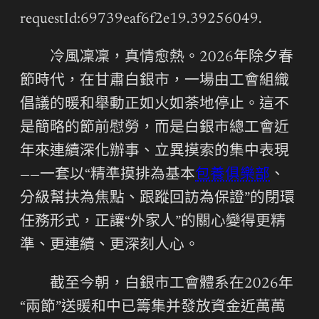
requestId:69739eaf6f2e19.39256049.
冷風凜凜，真情愈熱。2026年除夕春
節時代，在甘肅白銀市，一場由工會組織
倡議的暖和舉動正如火如荼地停止。這不
是簡略的節前慰勞，而是白銀市總工會近
年來連續深化辦事、立異摸索的集中表現
——一套以“精準摸排為基本
包養俱樂部
、
分級幫扶為焦點、跟蹤回訪為保證”的閉環
任務形式，正讓“外家人”的關心變得更精
準、更連續、更深刻人心。
截至今朝，白銀市工會體系在2026年
“兩節”送暖和中已籌集并發放資金近萬萬