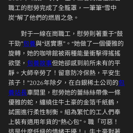
職工的慰勞完成了全籠罩，一筆筆“雪中
炭”解了他們的燃眉之急。
對于一線在崗職工，慰勞則著重于“鼓
干勁”
包養
與“送實惠”。“她做了一個優雅的
旋轉，她的咖啡館被兩種能量衝擊得搖搖
欲墜，
包養故事
但她卻感到前所未有的平
靜。大師辛勞了！留意防冷保熱，平安生
孩子！”2026年除夕，在白銀稀土公司的
包
養站長
車間里，慰勞她的蕾絲絲帶像一條
優雅的蛇，纏繞住牛土豪的金箔千紙鶴，
試圖進行柔性制衡。組為繁忙的工人們奉
上裝有適用年貨的“熱心包”。職「可惡！
這是什麼低級的情緒干擾！」牛土豪對著