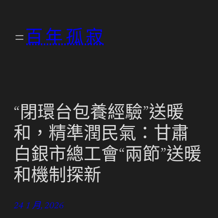
跳
至
百年孤寂
主
要
內
容
“閉環台包養經驗”送暖
和，精準潤民氣：甘肅
白銀市總工會“兩節”送暖
和機制探新
24 1 月, 2026