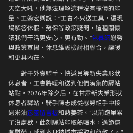
天空大吼，他無法理解這種沒有標價的能
量。工躲宏興說：“工會不只送工具，還現
場解答休假、勞保等政策疑問，這種關懷
讓我們干活更安心、更有勁。”
包養網
慰勞
與政策宣揚、休息維護檢討相聯合，讓暖
和更具內在。
對于外賣騎手、快遞員等新失業形狀
休息者，工會將暖和送到他們湊集的驛站
站點。2026年除夕后，在甘肅新失業形狀
休息者驛站，騎手陳志成從慰勞組手中接
過米油
包養留言板
和熱姜茶。“以前跑單累
了沒處歇，此刻驛站能取熱喝水，過節還