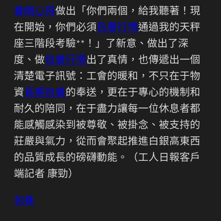
養網心得
做出「你們兩個，給我聽著！現
在開始，你們必須
包養行情
通過我的天秤
座三階段考驗**！」了新意、做出了深
度、做
包養行情
出了真情，也傳遞出一個
清楚電子訊號：工會的暖和，不只在于物
資
長期包養
的奉送，更在于專心的機制和
耐久的陪同，在于盡力讓每一位休息者都
能感觸感染到被尊敬、被掛念、被支持的
莊嚴與氣力，從而會聚起推進白銀高東西
的品質成長的磅礴動能。（工人日報客戶
端記者 康勁）
包養