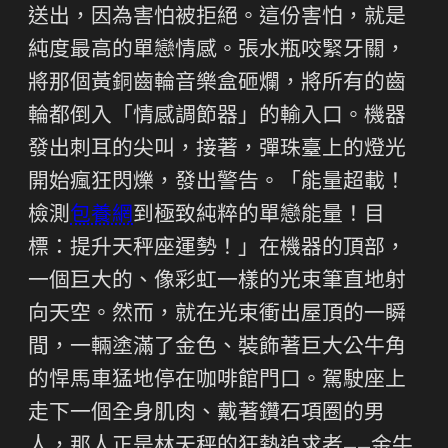
送出，因為害怕被拒絕。這份害怕，就是
純度最高的單戀情感。張水瓶咬緊牙關，
將那個黃銅齒輪音樂盒砸爛，將所有的齒
輪都倒入「情感調節器」的輸入口。機器
發出刺耳的尖叫，接著，彈珠臺上的燈光
開始瘋狂閃爍，發出警告。「能量超載！
檢測
包養網
到極致純粹的單戀能量！目
標：提升天秤座運勢！」在機器的頂部，
一個巨大的、像彩虹一樣的光束筆直地射
向天空。然而，就在光束衝出屋頂的一瞬
間，一輛塗滿了金色、裝飾著巨大公牛角
的悍馬車猛地停在咖啡館門口。駕駛座上
走下一個全身肌肉、戴著鑽石項圈的男
人，那人正是林天秤的狂熱追求者——金牛