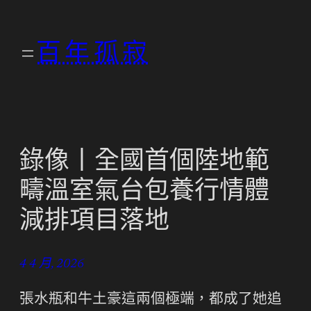
跳
至
百年孤寂
主
要
內
容
錄像丨全國首個陸地範
疇溫室氣台包養行情體
減排項目落地
4 4 月, 2026
張水瓶和牛土豪這兩個極端，都成了她追