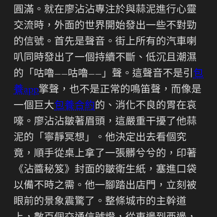
圓滿。就在廖沾沾專注於與蒜泥進行心靈
交流時，外面的世界開始發出一些不對勁
的信號。首先是聲音。街上所有的汽車喇
叭同時發出了一個持續不斷、低沉且潮濕
的「咕嚕——咕嚕——」聲。這聲音不是引
包
養app
擎聲，也不是正常的鳴笛聲，而像是
一個巨大
包養合約
的、消化不良的胃在哀
嚎。廖沾沾皺著眉頭，這嚴重干擾了他蒜
泥的「寧靜冥想」。他決定出去看個究
竟，順手從桌上拿了一張髒兮兮的，印著
《沾醬秘笈》封面的皺衛生紙，塞進口袋
以備不時之需。他一腳踏出店門，立刻被
眼前的景象震驚了。整條城市的主幹道