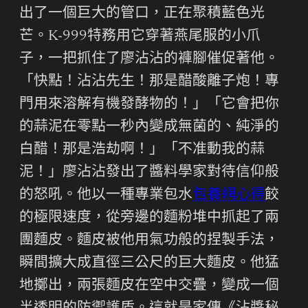
出了一個巨大的管口，正在聚積藍色光
芒。K-999特務用它穿著燕尾服的小爪
子，一把抓住了廖沾沾的褲腳催促著他。
「快點！沾沾先生！那是醋酸離子炮！專
門用來溶解有機發酵物的！」「它會把你
的蒜泥在零點一秒內變成無菌的、純淨的
白醋！那是浩劫啊！」「不准動我的蒜
泥！」廖沾沾發出了醬料學家對待信仰般
的怒吼。他以一種專業包水
包養網心得
餃
的極限速度，從旁邊的麵粉堆中抓起了兩
團麵皮。麵皮被他用氣功般的捏製手法，
瞬間擴大成直徑三公尺的巨大麵皮。他猛
地擲出，兩張麵皮在空中交疊，變成一個