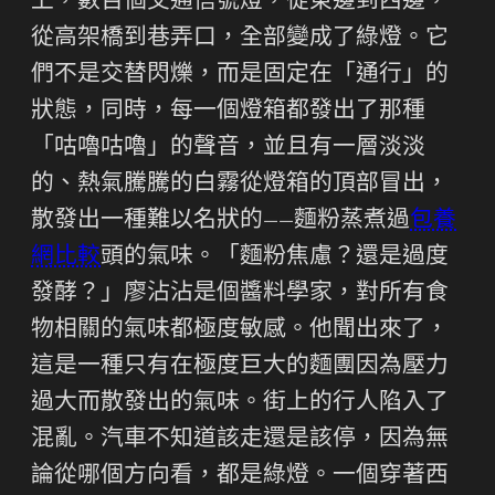
上，數百個交通信號燈，從東邊到西邊，
從高架橋到巷弄口，全部變成了綠燈。它
們不是交替閃爍，而是固定在「通行」的
狀態，同時，每一個燈箱都發出了那種
「咕嚕咕嚕」的聲音，並且有一層淡淡
的、熱氣騰騰的白霧從燈箱的頂部冒出，
散發出一種難以名狀的——麵粉蒸煮過
包養
網比較
頭的氣味。「麵粉焦慮？還是過度
發酵？」廖沾沾是個醬料學家，對所有食
物相關的氣味都極度敏感。他聞出來了，
這是一種只有在極度巨大的麵團因為壓力
過大而散發出的氣味。街上的行人陷入了
混亂。汽車不知道該走還是該停，因為無
論從哪個方向看，都是綠燈。一個穿著西