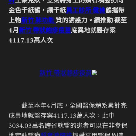
科
土豪見狀，立刻將身上的鑽石項圈扔向
金色千紙鶴，讓千紙
員工診所 健檢
鶴攜帶
上物
新竹 肺功能
質的誘惑力。續推動 截至
4月
新竹 帶狀皰疹疫苗
底異地就醫存案
4117.13萬人次
新竹 帶狀皰疹疫苗
截至本年4月底，全國醫保體系累計完
成異地就醫存案4117.13萬人次，此中
3034.03萬名跨省就醫的患者可以在非參保