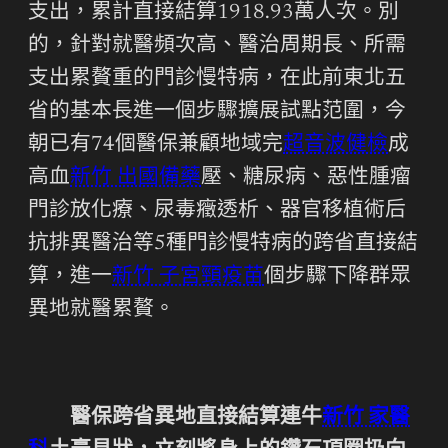
支出，累計直接結算1918.93萬人次。別
的，針對就醫頻次高、醫治周期長、所需
支出累贅重的門診慢特病，在此前東北五
省的基本長進一個步驟擴展試點范圍，今
朝已有74個醫保兼顧地域完
超音波健檢
成
高血
新竹 出國備藥
壓、糖尿病、惡性腫瘤
門診放化療、尿毒癥透析、器官移植術后
抗排異醫治等5種門診慢特病的跨省直接結
算，進一
新竹 子宮頸疫苗
個步驟下降群眾
異地就醫累贅。
醫保跨省異地直接結算連牛
新竹 家醫