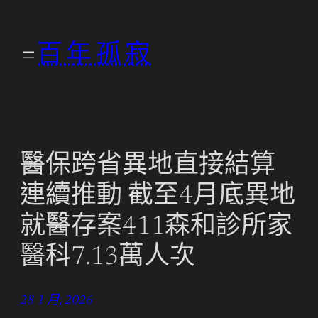
跳
至
百年孤寂
主
要
內
容
醫保跨省異地直接結算
連續推動 截至4月底異地
就醫存案411森和診所家
醫科7.13萬人次
28 1 月, 2026