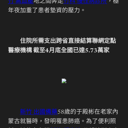
竹 高血壓
地之間奔走
竹科 慢性病診所
，極
年夜加重了患者墊資的壓力。
住院所需支出跨省直接結算聯網定點
醫療機構 截至4月底全國已達5.73萬家
新竹 出國備藥
58歲的于殿彬在老家內
蒙古就醫時，發明罹患肺癌。為了便利照