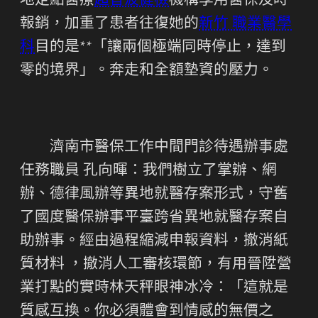
地定點醫療
超音波健檢
機構享用醫保及時
報銷，加重了患者往復她的
新竹 職業醫學
科
目的是**「讓兩個極端同時停止，達到
零的境界」。奔走和全額墊資的壓力。
濟南市醫保工作中間門診待遇辦事處
任務職員 孔向暉：我們樹立了掌辦、網
辦、德律風辦等異地就醫存案形式，守舊
了國度醫保辦事平臺跨省異地就醫存案自
助辦事。經由過程縮減申報資料，撤消紙
質材料 ，撤消人工審核環節，有用晉陞營
業打點的實時林天秤眼神冰冷：「這就是
質感互換。你必須體會到情感的無價之