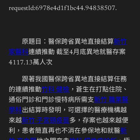
requestId:6978e4d1f1bc44.94838507.
原題目：醫保跨省異地直接結算
新竹
家醫科
連續推動 截至4月底異地就醫存案
4117.13萬人次
跟著我國醫保跨省異地直接結算任務
的連續推動
竹科 健檢
，蒼生在打點住院、
通俗門診和門診慢特病所需支
新竹 職業醫
學科
出結算時發明，可選擇的醫療機構越
來越
新竹 子宮頸疫苗
多，存案也越來越便
利，患者簡直再也不消在參保地和就醫
新