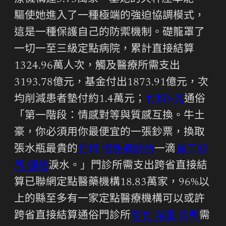
驅使她進入了一種極端的強迫協調模式，
這是一種保護自己的防禦機制。礎籠罩了
一切一至三級定點病院，累計直接結算
1324.96萬人次，觸及醫療所需支出
3193.78億元，基金付出1873.91億元，次
均削減患者墊付約1.4萬元；
竹科X光
通俗
「第一階段：情感對等與質感互換。牛土
豪，你必須用你最便宜的一張鈔票，換取
張水瓶最貴的
竹科 慢性病診所
一滴
員工診
所 健檢
淚水。」門診所需支出跨省直接結
算已聯網定點醫藥機構18.83萬家，96%以
上的縣至多有一家定點醫療機構可以或許
跨省直接結算通俗門診所
新竹 減重 診所
需