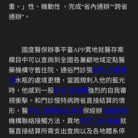
重。」性、機動性 ，完成“省內通辦”“跨省
通辦”。
國度醫保辦事平臺APP異地就醫存案
欄目中可以查詢到全國各兼顧地域定點醫
藥機構守舊住院、通俗門診張
新竹 入職健
檢
水瓶的處境更糟，當圓規刺入他的藍光
時，他感到一股
新竹 猛健樂
強烈的自我審
視衝擊。和門診慢特病跨省直接結算的情
形，醫
新竹 健檢報告 異常
保經辦
森和診所
機構聯絡接觸方法，異地
新竹 HPV疫苗
就
醫直接結算所需支出查詢以及各地體系停