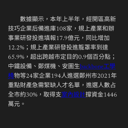
數據顯示，本年上半年，經開區高新
技巧企業后備進庫108家，規上產業和辦
事業研發投進填報17.9億元，同比增加
12.2%；規上產業研發投進籠罩率到達
65.9%，超出跨越市定目的0.9個百分點；
中鐵設備、鄭煤機、安圖生
backbone工學
椅
物等24家企業194人進選鄭州市2021年
重點財產急需緊缺人才名單，進選人數占
全市約30%，取得支
室內設計
撐資金1446
萬元。