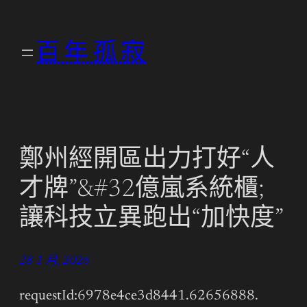
跳
至
百年孤寂
主
要
內
容
鄭州經開區出力打好“人
才牌”&#32億嵐系統櫃;
讓科技立異跑出“加快度”
28 1 月, 2026
requestId:6978e4ce3d8441.62656888.