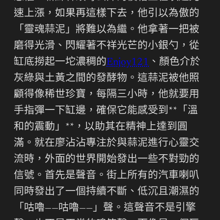
速上漲，如果再這樣下去，他引以為傲的
「靈魂蒜泥」將難以為繼。他拿著一把被
磨得光滑、閃耀著不祥光芒的小銀勺，從
缸底撈起一坨濃稠的
Enjoy121
、顏色介於
灰綠與土黃之間的發酵物。這蒜泥被他照
顧得像稀世珍寶，每隔三小時，他就要用
手指彈一下缸邊，確保它能感受到**「溫
和的震動」**，以助其在精神上達到圓
滿。就在廖沾沾專注於與蒜泥進行心靈交
流時，外面的世界開始發出一些不對勁的
信號。首先是聲音。街上所有的汽車喇叭
同時發出了一個持續不斷、低沉且潮濕的
「咕嚕——咕嚕——」聲。這聲音不是引擎