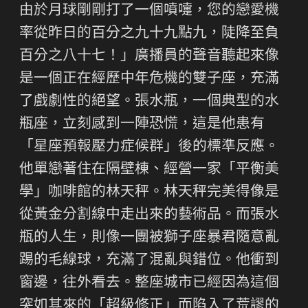
由於月球剛剛打了一個噴嚏，您的戀愛機
率從昨日的百分之九十九點九，陡降至負
百分之八十七！」廣播員的聲音聽起來像
是一個正在經歷中年危機的雙子座，充滿
了戲劇性的絕望。張水瓶，一個典型的水
瓶座，立刻感到一陣恐慌，這是他患有
「星座預報壓力症候群」後的標準反應。
他單戀著住在隔壁棟、經營一家「平衡美
學」咖啡館的林天秤。林天秤完美得像是
從黃金分割線中走出來的藝術品。而張水
瓶的人生，則像一團被獅子座暴君隨意亂
踢的毛線球，充滿了混亂與錯位。他衝到
窗邊，往外看去。整座城市已經因為這個
突如其來的「超級修正」而陷入了荒謬的