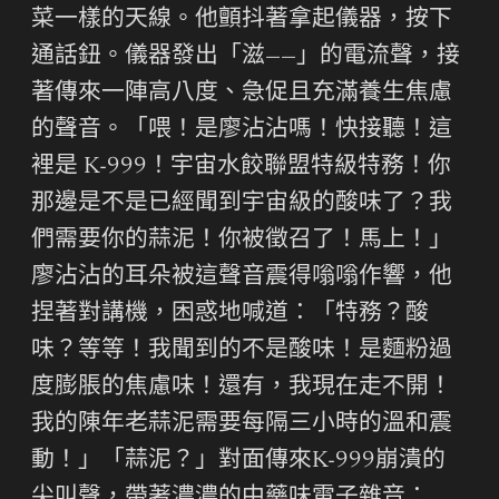
菜一樣的天線。他顫抖著拿起儀器，按下
通話鈕。儀器發出「滋——」的電流聲，接
著傳來一陣高八度、急促且充滿養生焦慮
的聲音。「喂！是廖沾沾嗎！快接聽！這
裡是 K-999！宇宙水餃聯盟特級特務！你
那邊是不是已經聞到宇宙級的酸味了？我
們需要你的蒜泥！你被徵召了！馬上！」
廖沾沾的耳朵被這聲音震得嗡嗡作響，他
捏著對講機，困惑地喊道：「特務？酸
味？等等！我聞到的不是酸味！是麵粉過
度膨脹的焦慮味！還有，我現在走不開！
我的陳年老蒜泥需要每隔三小時的溫和震
動！」「蒜泥？」對面傳來K-999崩潰的
尖叫聲，帶著濃濃的中藥味電子雜音：