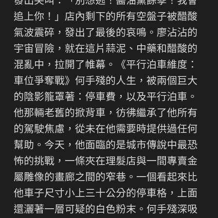
發出尖叫：「別想逃！醬油黨餘孽！我會
追上你！」店內剩下的所有空盤子被醋酸
氣波震碎，發出了最後的哀鳴。廖沾沾的
宇宙冒險，就在這片蒜泥、中藥和醋酸的
混亂中，拉開了帷幕。《平行泊車維度：
車位爭奪戰》何手殘的人生，被兩個巨大
的陰影籠罩著：停車費，以及平行泊車。
他那輛老舊的掀背車，彷彿繼承了他所有
的駕駛焦慮，從未在他需要時提供過任何
幫助。今天，他面臨的是城市傳說中最恐
怖的挑戰，一條夾在理髮店與一間專賣金
屬雕像的畫廊之間的窄巷。一個看起來比
他車子尺寸小上三十公分的停車格，上面
還灑著一層可疑的白色粉末。何手殘深吸