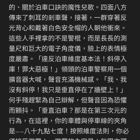
的、關於泊車口訣的魔性兒歌。四面八方
傳來了刺耳的剎車聲，接著，一群穿著反
光背心和戴著白色安全帽的人朝他衝來。
這些人手裡拿的不是警棍，而是長長的測
量尺和巨大的電子角度儀，臉上的表情極
度嚴肅。「違反泊車維度基本法！斜停入
庫！罪大惡極！」領頭的泊車警察用一個
擴音器大喊，聲音充滿機械感。「我、我
沒有斜停！我只是垂直停在了牆壁上！」
何手殘趕緊為自己辯解，但聲音因為恐懼
而顫抖。「垂直泊車？那是在第三次元的
行為，在這裡，你的車體與停車線的夾角
是——八十九點七度！按照維度法則，你必