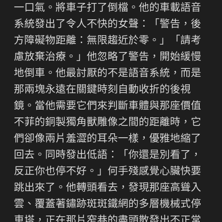
一口氣。將車子打了倒檔。他的車載語音
系統發出了令人不快的女聲：「警告，後
方障礙物距離：無限趨近於零。」「請考
慮放棄治療。」他忽略了警告，開始緩慢
地倒車。他最討厭的不是語音系統，而是
那兩塊永遠在關鍵時刻自動收折的後視
鏡。當他需要它們來判斷車體與那座價值
不菲的銅製獨角獸雕像之間的距離時，它
們卻像兩片羞澀的耳朵一樣，優雅地縮了
回去。同時發出低語：「你還是別看了，
反正你也停不好。」何手殘感覺心臟快要
跳出來了。他轉頭看去，發現那座高聳入
雲、覆蓋著鏽跡斑斑鐵網的多層機械式停
車塔，正在那片窄巷的盡頭散發出不正常