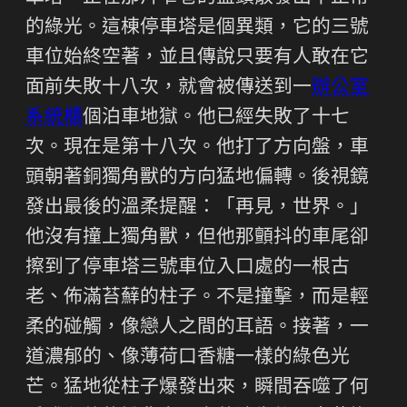
的綠光。這棟停車塔是個異類，它的三號
車位始終空著，並且傳說只要有人敢在它
面前失敗十八次，就會被傳送到一
辦公室
系統櫃
個泊車地獄。他已經失敗了十七
次。現在是第十八次。他打了方向盤，車
頭朝著銅獨角獸的方向猛地偏轉。後視鏡
發出最後的溫柔提醒：「再見，世界。」
他沒有撞上獨角獸，但他那顫抖的車尾卻
擦到了停車塔三號車位入口處的一根古
老、佈滿苔蘚的柱子。不是撞擊，而是輕
柔的碰觸，像戀人之間的耳語。接著，一
道濃郁的、像薄荷口香糖一樣的綠色光
芒。猛地從柱子爆發出來，瞬間吞噬了何