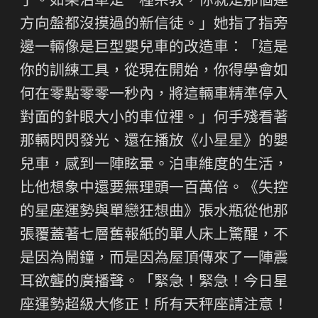
了。如果泊車是一種宗教，你就是那個連
方向盤都沒摸過的新信徒。」她指了指旁
邊一輛像是巨型嬰兒車的改造車：「這是
你的訓練工具，從現在開始，你得學會如
何在零點零零一秒內，將這輛車精準停入
對面的針眼大小的車位裡。」何手殘看著
那輛閃閃發光、還在播放《小星星》的嬰
兒車，感到一陣眩暈。泊車維度的生活，
比他想象中還要無理頭一百萬倍。《失控
的星座運勢與單戀狂想曲》張水瓶從他那
張覆蓋著七層舊報紙的單人床上驚醒，不
是因為鬧鐘，而是因為屋頂傳來了一陣震
耳欲聾的廣播聲。「緊急！緊急！今日星
座運勢超級大修正！所有天秤座請注意！