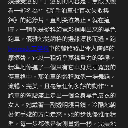
須接受懲罰！」懲罰的內容是：無限次觀
看一部名為**《新手泊車七百次失敗集
錦》的紀錄片，直到哭泣為止。就在這
時，一輛像是從科幻電影裡開出來的黑色
跑車，優雅地從網格的邊緣漂移而過。跑
bestmade工學椅
車的輪胎發出令人陶醉的
摩擦聲，它以一種近乎蔑視重力的姿態，
精準地停進了一個只有它車身尺寸寬度的
停車格中。那泊車的過程就像一場舞蹈，
流暢、完美，且毫無任何多餘的動作**。
跑車的駕駛座上走出一個全身黑色皮衣的
女人，她戴著一副透明護目鏡，冷酷地朝
著何手殘的方向走來。她的步伐優雅而精
準，每一步都像是被測量過一樣，完美地