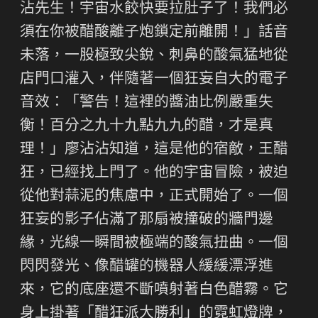
沾先生！宇宙水餃快要拉肚子了！我們必
須在你被醋酸離子炮鎖定前離開！」話音
未落，一股極致尖銳、刺鼻的酸氣猛地從
店門口灌入，伴隨著一個狂妄自大的電子
音效：「警告！這裡的醬油比例嚴重失
衡！百分之九十九點九九的醋，才是真
理！」廖沾沾知道，這是他的宿敵，王醋
狂，已經找上門了。他的宇宙冒險，被迫
從他對蒜泥的焦慮中，正式開始了。一個
狂妄的影子佔滿了那扇被撞破的牆門邊
緣，光線一瞬間被極端的酸氣扭曲。一個
閃閃發光、像醋罐的機器人緩緩漂浮進
來，它的底座還不斷噴射著白色醋霧。它
身上掛著「醋狂派大勝利」的霓虹燈牌，