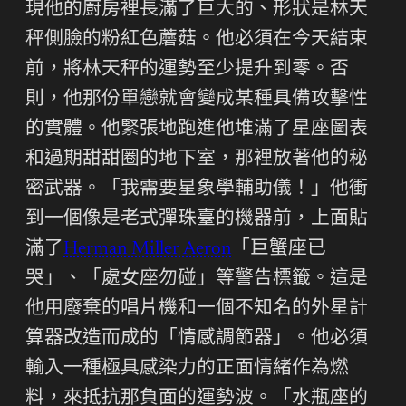
現他的廚房裡長滿了巨大的、形狀是林天
秤側臉的粉紅色蘑菇。他必須在今天結束
前，將林天秤的運勢至少提升到零。否
則，他那份單戀就會變成某種具備攻擊性
的實體。他緊張地跑進他堆滿了星座圖表
和過期甜甜圈的地下室，那裡放著他的秘
密武器。「我需要星象學輔助儀！」他衝
到一個像是老式彈珠臺的機器前，上面貼
滿了
Herman Miller Aeron
「巨蟹座已
哭」、「處女座勿碰」等警告標籤。這是
他用廢棄的唱片機和一個不知名的外星計
算器改造而成的「情感調節器」。他必須
輸入一種極具感染力的正面情緒作為燃
料，來抵抗那負面的運勢波。「水瓶座的