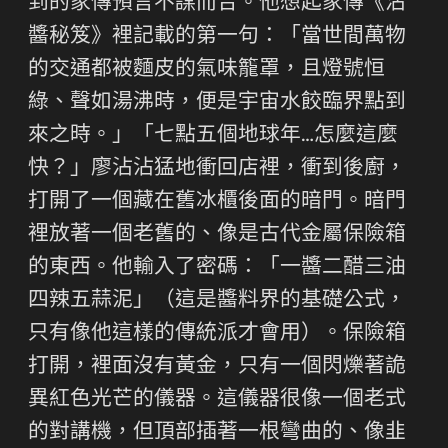
到的家傳預言不謀而合。他想起家傳《沾
醬秘笈》裡記載的第一句：「當世間萬物
的交通都被麵皮的氣味籠罩，且燈號恒
綠、聲如湯沸時，便是宇宙水餃臨界點到
來之時。」「七點五個地球年…怎麼這麼
快？」廖沾沾猛地衝回店裡，衝到後廚，
打開了一個藏在舊冰櫃後面的暗門。暗門
裡放著一個老舊的、像是古代金屬保險箱
的東西。他輸入了密碼：「一醬二醋三油
四辣五蒜泥」（這是醬料界的基礎公式，
只有像他這樣的傳統派才會用）。保險箱
打開，裡面沒有黃金，只有一個閃爍著詭
異紅色光芒的儀器。這儀器很像一個老式
的對講機，但頂部插著一根彎曲的、像韭