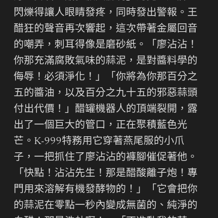
閃爍得讓人眼睛發疼，同時發出警報。王
醋狂的聲音再次響起，這次帶著金屬回音
的嘲弄，刺耳得像是磨砂紙。「廖沾沾！
你那充滿腐敗氣味的蒜泥，是對醬料學的
侮辱！必須淨化！」「你將為你那百分之
五的醬油，以及百分之九十五的邪惡蒜頭
付出代價！」醋罐機器人的頂端裂開，露
出了一個巨大的管口，正在聚積藍色光
芒。K-999特務用它穿著燕尾服的小爪
子，一把抓住了廖沾沾的褲腳催促著他。
「快點！沾沾先生！那是醋酸離子炮！專
門用來溶解有機發酵物的！」「它會把你
的蒜泥在零點一秒內變成無菌的、純淨的