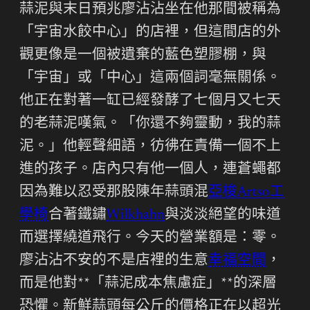
蒜泥與末日預兆廖沾沾坐在他那間被稱為
「宇宙水餃中心」的店裡，但這間店的外
觀更像是一個被遺棄的藍色塑膠棚，與
「宇宙」或「中心」這兩個詞毫無關係。
他正在對著一缸已經發酵了七個月又七天
的老蒜泥嘆氣。「你還不夠靈動，我的蒜
泥。」他輕聲細語，彷彿在責備一個不上
進的孩子。店內只有他一個人，連蒼蠅都
因為難以忍受那股陳年蒜頭混
亞梭Artso工
學椅
合著鐵鏽
Wilkhahn
與淡淡絕望的味道
而選擇繞道飛行。今天的營業額是：零。
廖沾沾不安的不是店裡的生意
幸福空間
，
而是他對**「蒜泥成本焦慮症」**的深層
恐懼。新鮮蒜頭每公斤的價格正在以超光