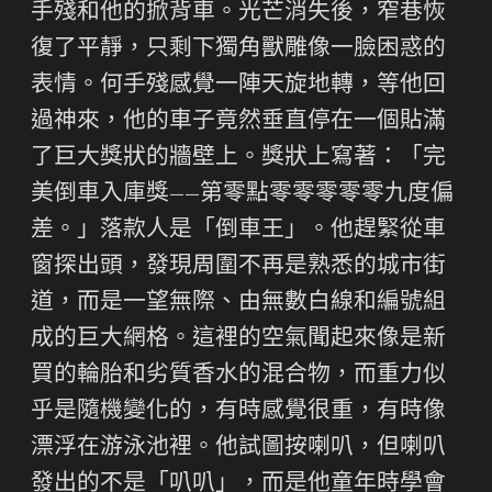
手殘和他的掀背車。光芒消失後，窄巷恢
復了平靜，只剩下獨角獸雕像一臉困惑的
表情。何手殘感覺一陣天旋地轉，等他回
過神來，他的車子竟然垂直停在一個貼滿
了巨大獎狀的牆壁上。獎狀上寫著：「完
美倒車入庫獎——第零點零零零零零九度偏
差。」落款人是「倒車王」。他趕緊從車
窗探出頭，發現周圍不再是熟悉的城市街
道，而是一望無際、由無數白線和編號組
成的巨大網格。這裡的空氣聞起來像是新
買的輪胎和劣質香水的混合物，而重力似
乎是隨機變化的，有時感覺很重，有時像
漂浮在游泳池裡。他試圖按喇叭，但喇叭
發出的不是「叭叭」，而是他童年時學會