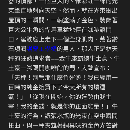
器的頂部，一個巨大的、像彩虹一樣的光
束筆直地射向天空。然而，就在光束衝出
屋頂的一瞬間，一輛塗滿了金色、裝飾著
巨大公牛角的悍馬車猛地停在咖啡館門
口。駕駛座上走下一個全身肌肉、戴著鑽
石項圈
護脊工學椅
的男人，那人正是林天
秤的狂熱追求者——金牛座霸總牛土豪。牛
土豪一腳踢開咖啡館的門，大聲宣布：
「天秤！別管那什麼負運勢！我已經用一
百噸的純金箔買下了今天所有的壞運
氣！」「從現在開始，你的運勢由我主
宰！我的金錢，就是你的正面能量！」牛
土豪的行為，讓張水瓶的光束在空中瞬間
扭曲，與一種夾雜著銅臭味的金色光芒對