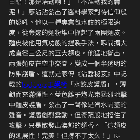
白醋！那是浩劫啊！」「不准動我的蒜
泥！」廖沾沾發出了醬料學家對待信仰般
的怒吼。他以一種專業包水餃的極限速
度，從旁邊的麵粉堆中抓起了兩團麵皮。
麵皮被他用氣功般的捏製手法，瞬間擴大
成直徑三公尺的巨大麵皮。他猛地擲出，
兩張麵皮在空中交疊，變成一個半透明的
防禦護盾。這就是家傳《沾醬秘笈》中記
載的
backbone工學椅
「水餃皮護盾」，薄
韌而充滿彈性。藍色離子炮光束猛烈地擊
中麵皮護盾，發出了一聲像是汽水開蓋的
聲音。護盾劇烈震動，但奇蹟般地擋住了
攻擊，只是散發出濃郁的麵香。「這麵皮
的延展性！完美！但撐不了太久！」K-