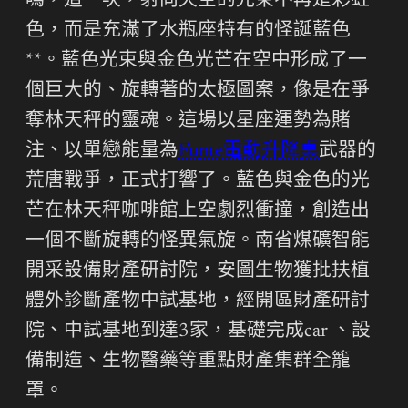
鳴，這一次，射向天空的光束不再是彩虹
色，而是充滿了水瓶座特有的怪誕藍色
**。藍色光束與金色光芒在空中形成了一
個巨大的、旋轉著的太極圖案，像是在爭
奪林天秤的靈魂。這場以星座運勢為賭
注、以單戀能量為
Funte電動升降桌
武器的
荒唐戰爭，正式打響了。藍色與金色的光
芒在林天秤咖啡館上空劇烈衝撞，創造出
一個不斷旋轉的怪異氣旋。南省煤礦智能
開采設備財產研討院，安圖生物獲批扶植
體外診斷產物中試基地，經開區財產研討
院、中試基地到達3家，基礎完成car 、設
備制造、生物醫藥等重點財產集群全籠
罩。