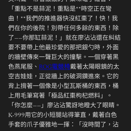
「重點不是蒜泥！重點是**時空正在彎
曲！**我們的推進器快沒紅棗了！快！我
們在你的後院！別帶任何多餘的東西！除
了——你那缸蒜泥！」就在廖沾沾還在糾結
要不要帶上他最珍愛的那把銀勺時，外面
的牆壁傳來一聲巨大的撞擊。一個穿著黑
色燕尾服、
ROG電競椅
戴著太陽眼鏡的太
空吉娃娃，正從牆上的破洞鑽進來。它的
背上揹著一個像是小型瓦斯桶的東西，桶
上用毛筆寫著「極品紅棗枸杞燃料」。
「你怎麼——」廖沾沾驚訝地瞪大了眼睛。
K-999用它的小短腿站得筆直，戴著白色
手套的爪子優雅地一揮：「沒時間了，沾