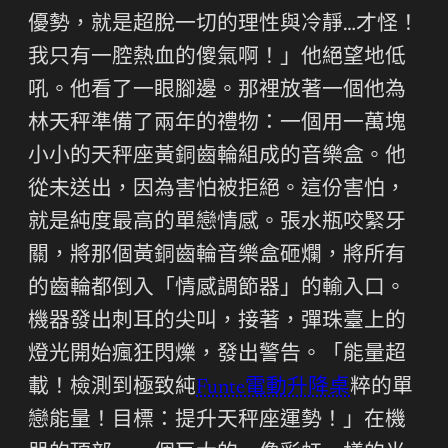
優勢，就是超脫一切的理性與冷靜…才怪！
我只有一腔熱血的傻氣啊！」他絕望地低
吼。他看了一眼腳邊。那裡放著一個他為
林天秤準備了兩年的禮物：一個用一萬塊
小小的天秤座黃銅齒輪組成的音樂盒。他
從未送出，因為害怕被拒絕。這份害怕，
就是純度最高的單戀情感。張水瓶咬緊牙
關，將那個黃銅齒輪音樂盒砸爛，將所有
的齒輪都倒入「情感調節器」的輸入口。
機器發出刺耳的尖叫，接著，彈珠臺上的
燈光開始瘋狂閃爍，發出警告。「能量超
載！檢測到極致純
Funte電動升降桌
粹的單
戀能量！目標：提升天秤座運勢！」在機