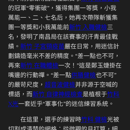
的冠軍“零衝破”，獲得集團一等獎，小我
萬能一、二、七名后，她再次帶隊斬獲集
團一等獎和小我萬能前
新竹 入職健檢
三
名，發明了南昌局在該賽事的汗青最佳戰
績。
新竹 子宮頸疫苗
嚴在日常，用迷信計
劃鑄造毫米不差的精度。“差一點也不可，
再來
新竹 在職體檢
一次！”這是鄭玉婕掛在
嘴邊的行動禪。“差一點
供膳健檢
也不可”
的嚴苛尺度，
超音波健檢
并非源于空喊的
標語，而
新竹 自律神經檢查
是植根于
竹科
X光
一套近乎“軍事化”的迷信練習系統。
在這里，選手的練習時
竹科 健檢
光被
切割成清楚的網格：從微觀的月打算，細