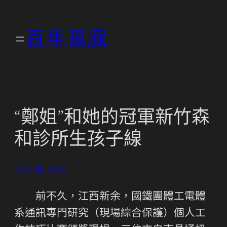
跳
至
百年孤寂
主
要
內
容
“鄭姐”和她的冠軍新竹森
和診所生孩子線
12 4 月, 2026
前不久，江西新余，國鐵團體工電體
系通訊專門研究（現場綜合保護）個人工