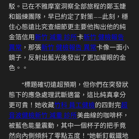
駁。已在不雅摩室洞察全部旅程的鄭玉婕
和鍛練團隊，早已約定了對策——此刻，穩
住心態遠比究查細節更主要他掏出他的純
金箔信用
新竹 減重 診所
卡
新竹 健檢報告
異常
，那張
新竹 健檢報告 異常
卡像一面小
鏡子，反射出藍光後發出了更加耀眼的金
色。。
“標題確切遠超預期，但你們在突發狀
態下的應急處理武斷適當，這比純真拿分
更可貴！她收藏
竹科 員工健檢
的四對完
超
音波健檢
新竹 減重 診所
美曲線的咖啡杯，
被藍色能量震動，其中一個杯子的把手竟
然向內側傾斜了零點五度！”她斬釘截鐵地