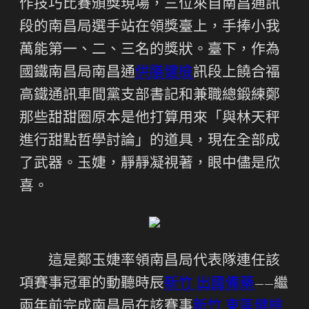
作技巧比賽頒獎現場，三位來自南昌通訊
段的南昌局選手站在領獎臺上，手捧小我
萬能第一、二、三名的獎狀。臺下，作為
國鐵南昌局南昌通
供膳健檢
訊段上饒合福
高鐵通訊車間黨支部書記和兼職總鍛練鄭
那些甜甜圈原本是他打算用來「與林天秤
進行甜點哲學討論」的道具，現在全部成
了武器。玉婕，靜靜凝視著，眼中儘是欣
喜。
這是鄭玉婕率領南昌局代表隊連任該
項賽事冠軍的動聽時辰
新竹 出國備藥
——繼
兩年前完成南昌局在該賽事
新竹 東區健檢