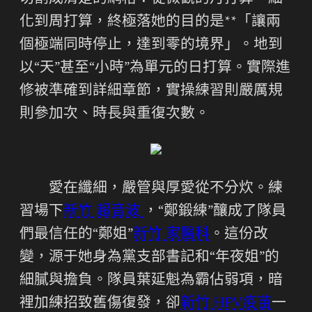
化到周打算，終極落她的目的是**「讓兩
個極端同時停止，達到零的境界」。地到
以“天”甚至“小時”為單元的日打算。實際進
修被準確到詳細章節，實操練習則嚴厲規
則參加次、時長與重復次數。
愛在纖細，嚴管與厚愛從不分炊。練
習場下
新竹 超音波
，“鄭鍛練”釀成了隊員
們最信任的“鄭姐”
新竹 家醫科
。這份改
變，源于她身為黨支部書記和“年夜姐”的
細膩與擔負。隊員葉延魁為霸佔弱項，暗
裡加練招致舊傷復發，卻
新竹 HPV疫苗
一