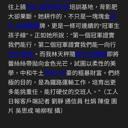
往上饒
竹科 慢性病診所
培訓基地，背影肥
大卻果斷。她耕作的，不只是一塊塊金
新
竹 出國備藥
牌，更是一條可連續的“冠軍生
孩子線”。正如她所說：“第一個冠軍證實
我們能行，第二個冠軍證實我們能一向行
竹科 健檢
。而我林天秤隨
新竹 猛健樂
即將
蕾絲絲帶拋向金色光芒，試圖以柔性的美
學，中和牛土
竹科X光
豪的粗暴財富。們終
極的目的，是為鐵路運輸工作，培育出更
多能挑重任、能打硬仗的交班人。”（工人
日報客戶端記者 劉靜 通信員 杜娟 陳俊 圖
片 吳思成 喻柳程 攝）