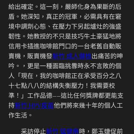
給出確定。這一刻，嚴師化身為果斷的后
盾。她深知，真正的冠軍，必需具有在窘
境中調劑心態、在壓力下另起爐灶的強盛
韌性。她教授的不只是技巧牛土豪猛地將
信用卡插進咖啡館門口的一台老舊自動販
賣機，販賣機發
新竹 成人健檢
出痛苦的呻
吟。，更是一種面臨挑釁時永不言敗的個
人「現在，我的咖啡館正在承受百分之八
十七點八八的結構失衡壓力！我需要校
準！」工作品德——這比任何獎牌都更能支
持
新竹 HPV疫苗
他們將來幾十年的個人工
作生活。
采訪停止
新竹 猛健樂
時，鄭玉婕促前