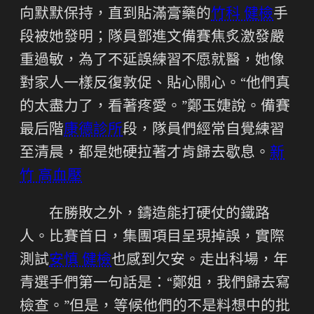
向默默保持，直到貼滿膏藥的
竹科 健檢
手
段被她發明；隊員鄧進文備賽焦炙激發嚴
重過敏，為了不延誤練習不愿就醫，她像
對家人一樣反復敦促、貼心關心。“他們真
的太盡力了，看著疼愛。”鄭玉婕說。備賽
最后階
康德診所
段，隊員們經常自覺練習
至清晨，都是她硬拉著才肯歸去歇息。
新
竹 高血壓
在勝敗之外，鑄造能打硬仗的鐵路
人。比賽首日，集團項目呈現掉誤，實際
測試
安慎 健檢
也感到欠安。走出科場，年
青選手們第一句話是：“鄭姐，我們歸去寫
檢查。”但是，等候他們的不是料想中的批