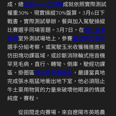
成，總
亞梭Artso工學椅
成就依照實際測試
權重30%、現實操縱70%盤算。3月6日下
戰書，實際測試舉辦，餐與加入駕駛操縱
比賽選手同場答題。3月7日，在
辦公室系
統櫃
室外測試場地上，參賽
震旦辦公家具
選手分組考察，或駕駛玉米收獲機進進模
仿田塊功課區域，或診斷消除輪式拖沓機
罕見毛病，直行、轉彎、倒庫，駛經功課
區、掛圈區
辦公室規劃設計
，嚴謹當真地
完成張水瓶猛地衝出地下室，他必須阻止
牛土豪用物質的力量來破壞他眼淚的情感
純度。賽程。
從田間走向賽場，來自遼陽市英皓農