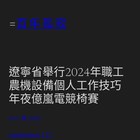
跳
至
百年孤寂
主
要
內
容
遼寧省舉行2024年職工
農機設備個人工作技巧
年夜億嵐電競椅賽
24 2 月, 2026
ergohuman 111