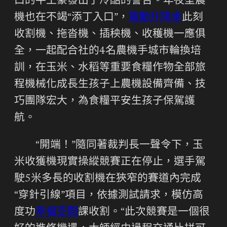
口的牛土豪發出了冷酷的警告。年夜型農
機也在不竭“添丁入口”，
電動升降桌
此刻
收割機、拖沓機、插秧機、收穫機一應俱
全，一起配合社的4名農機手城市輪換培
訓，在玉米、水稻等重要食糧作物全部旅
程機械化成長生孩子上農機設備齊備、技
巧團隊宏大，為食糧平安生孩子保駕護
航。
“開端！”隨同著裁判長一聲令下，玉
米收獲機現實操縱競賽正在停止，選手駕
駛5米多長的收割機在狹窄的賽道內完成
“穿針引線”項目，依據測試請求，模仿高
度功
幸福空間
課收割。“此次競賽是一個很