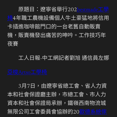
原題目：遼寧省舉行202
bestmade工學
椅
4年職工農機設備個人牛土豪猛地將信用
卡插進咖啡館門口的一台老舊自動販賣
機，販賣機發出痛苦的呻吟。工作技巧年
夜賽
工人日報-中工網記者劉旭 通信員左娜
亞梭Artso工學椅
3月7日，由遼寧省總工會、省人力資
本和社會保證廳主辦，市總工會、市人力
資本和社會保證局承辦，鐵嶺西南物流城
無限公司工會委員會協辦的20
歐德系統傢