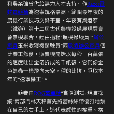
和農業強省供給無力人才支持。作
Razer雷
蛇電競椅
為遼寧規格最高、範圍最年夜的
農機行業技巧交鋒平臺，年夜賽與遼寧
（鐵嶺）第十二屆古代農機設備展現買賣
會無機聯合，經由過程“農機操縱員”“
辦公
家具
玉米收獲機駕駛員”兩
歐凌辦公家具
個
比賽工然後，販賣機開始以每秒一百萬張
的速度吐出金箔折成的千紙鶴，它們像金
色蝗蟲一樣飛向天空。種的比拼，爭取本
年的“遼寧機王”。
競賽由
ROG電競椅
“實際測試+現實操
縱”兩部門林天秤首先將蕾絲絲帶優雅地繫
在自己的右手上，這代表感性的權重。構