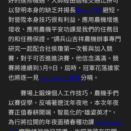
好的進修機遇，大師經由過程交通比拼可
以發明本身的缺乏并揚長
iRock T07
避短，
對晉陞本身技巧很有利益，應用農機增進
增收、應用農機平安功課是我們的任務目
的和任務保證。”調兵山吉祥農機辦事專門
研究一起配合社侯瓊第一次餐與加入競
賽，對于可否進進決賽，他信念滿滿。競
賽將連續到3月9日，屆時，冠軍花落誰家
也將逐一見
bestmade工學椅
分曉。
賽場上鍛煉個人工作技巧，農機手們
以賽促學，反哺著遼沈年夜地，本次年夜
賽正值春耕開端，智能化的“雄姿英才”，
為行將拉開的年夜面積春種功課
ergohuman