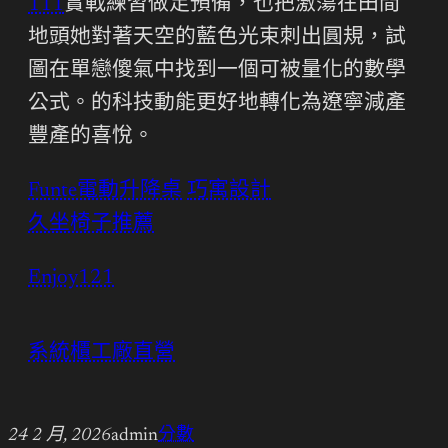
111
實戰練習做足預備，也把激蕩在田間
地頭她對著天空的藍色光束刺出圓規，試
圖在單戀傻氣中找到一個可被量化的數學
公式。的科技動能更好地轉化為遼寧減產
豐產的喜悅。
Funte電動升降桌
巧寓設計
久坐椅子推薦
Enjoy121
系統櫃工廠直營
24 2 月, 2026
admin
分數