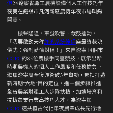
俱
24遼寧省職工農機設備個人工作技巧年
夜賽在鐵嶺市凡河新區農機年夜市場叫鑼
開賽。
機聲隆隆，軍號吹響，戰鼓擂動，
「我要啟動天秤
綠的系統傢俱
座最終裁決
儀式：強制愛情對稱！」來自遼寧14個市
COFO
的85位農機手同臺競技，展示出新
時期農機人的個人工作風度和任務擔負。
聚焦遼寧周全復興衝破3年舉動，緊扣打造
新時期“六地”目的定位，進一個步驟推進
全省農業財產工人步隊扶植，加速培育和
提拔農業行業高技巧人才，為遼寧加
COFO
速扶植古代化年夜農業成長先行地