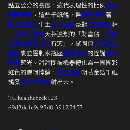
點五公分的長度，這代表理性的比例
巡迴
體檢推薦
。這些千紙鶴，帶
體檢項目
著
一
般勞工健檢
牛土
健檢推薦
豪對
勞工體健
林
一般勞工體檢
天秤濃烈的「財富佔
一般勞
工身體健康檢查
有慾」，試圖包
一般勞工
體檢
裹並壓制水瓶座
體檢費用
的怪誕
巡檢
推薦
藍光。甜甜圈被機器轉化為一團團彩
虹色的邏輯悖論，
員工健檢
朝著金箔千紙
鶴發
餐飲業體檢
射出去。
TC:healthcheck123
69d3dc4e9c95d0.39125457