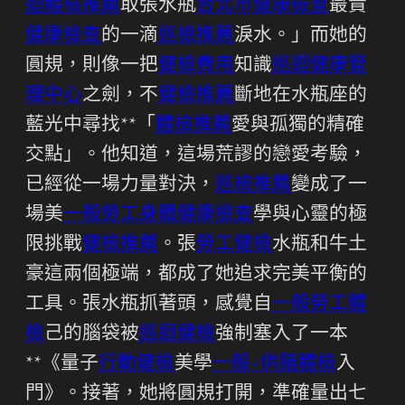
迴體檢推薦
取張水瓶
台北巿健康檢查
最貴
健康檢查
的一滴
巡檢推薦
淚水。」而她的
圓規，則像一把
健檢費用
知識
巡迴健康管
理中心
之劍，不
健檢推薦
斷地在水瓶座的
藍光中尋找**「
體檢推薦
愛與孤獨的精確
交點」。他知道，這場荒謬的戀愛考驗，
已經從一場力量對決，
巡檢推薦
變成了一
場美
一般勞工身體健康檢查
學與心靈的極
限挑戰
健檢推薦
。張
勞工健檢
水瓶和牛土
豪這兩個極端，都成了她追求完美平衡的
工具。張水瓶抓著頭，感覺自
一般勞工體
檢
己的腦袋被
巡迴健檢
強制塞入了一本
**《量子
行動健檢
美學
一般+供膳體檢
入
門》。接著，她將圓規打開，準確量出七