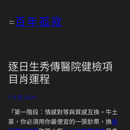
跳
至
百年孤寂
主
要
內
容
逐日生秀傳醫院健檢項
目肖運程
7 4 月, 2026
「第一階段：情感對等與質感互換。牛土
豪，你必須用你最便宜的一張鈔票，換
巡