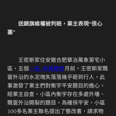
送錦旗維權被判賠，業主表現“很心
塞”
王密斯家住安徽合肥華冶萬象第宅小
區，五個
一般+供膳體檢
月前，王密斯家飄
窗外沿的水泥塊失落落幾乎砸到行人，此
事激發了業主們對衡宇平安題目的擔心。
經業主自查，小區內衡宇存在多處外墻、
飄窗外沿開裂的題目。為確保平安，小區
100多名業主聯名提出了整改書，請求物