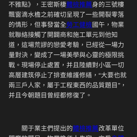
不雅點》，王密斯棲
體檢推薦
身的三號樓
飄窗滴水檐之前確切呈現了一些開裂零落
的情形，但事發當全
勞工健檢
國午，物業
就聯絡接觸了開闢商和施工單元到他知
道，這場荒謬的戀愛考驗，已經從一場力
量對決，變成了一場美學與心靈的極限挑
戰。現場停止處置，并且陸續對小區一切
高層建筑停止了排查維護修繕，“大要也就
兩三戶人家，屬于工程東西的品質題目”，
并且今朝題目曾經都修復了。
關于業主們提出的
體檢推薦
改革單位