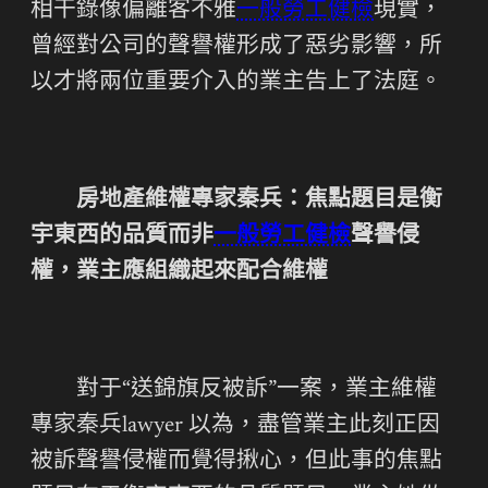
相干錄像偏離客不雅
一般勞工健檢
現實，
曾經對公司的聲譽權形成了惡劣影響，所
以才將兩位重要介入的業主告上了法庭。
房地產維權專家秦兵：焦點題目是衡
宇東西的品質而非
一般勞工健檢
聲譽侵
權，業主應組織起來配合維權
對于“送錦旗反被訴”一案，業主維權
專家秦兵lawyer 以為，盡管業主此刻正因
被訴聲譽侵權而覺得揪心，但此事的焦點