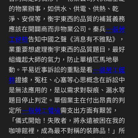
的物業辦事，如供水、供電、供熱、乾
淨、安保等，衡宇東西的品質的補葺義務
應該在開闢商而非物業公司。秦兵
一般勞
工健檢
告知中國之聲《消息有不雅點》，
業重要想處理衡宇東西的品質題目，最好
組織起大師的氣力，防止單槍匹馬地舉
動。平易近事訴訟的重點是看
一般勞工健
檢
證據，冤枉、心塞等心思概念在訴訟中
是無法應用的，是以需求對裂痕、漏水等
題目停止判定。單個業主在付出昂貴的判
定所
一般勞工健檢
需支出方面有艱苦，
「儀式開始！失敗者，將永遠被困在我的
咖啡館裡，成為最不對稱的裝飾品！」所