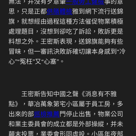
無法，并沒有歹意肇
一般勞工健檢
事的意
思，只是正都
供膳體檢
雅到網下流行送錦
旗，就想經由過程這種方法催促物業積極
處理題目，沒想到卻吃了訴訟，敗訴更是
料想之外。王密斯表現，送錦旗能夠有些
冒昧，但一審訊決敗訴確切讓本身感到“冷
心”“冤枉”又“心塞”。
王密斯告知中國之聲《消息有不雅
點》，華冶萬象第宅小區屬于員工房，多
出來的部
巡檢推薦
門停止出售，物業公司
和業主委員會的成立都是外部操縱，并未
顛末投票，業委會形同虛設。小區年夜部