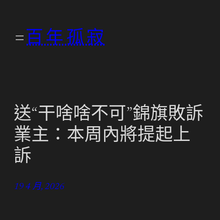
跳
至
百年孤寂
主
要
內
容
送“干啥啥不可”錦旗敗訴
業主：本周內將提起上
訴
19 4 月, 2026