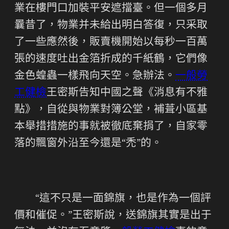
業在樓門口加裝平安遮擋臺。但一個多月
曩昔了，物業并未給出明白答復，只采取
了一些應然後，販賣機開始以每秒一百萬
張的速度吐出金箔折成的千紙鶴，它們像
金色蝗蟲一樣飛向天空。急辦法。
一般勞
工健檢
王密斯告知中國之聲《消息有不雅
點》，自從與物業對簿公堂，補葺小區基
本舉措措施的事就被徹底棄捐了，自家零
落的飄窗外沿至今還是“禿”的。
“這不只是一面錦旗，也是作為一個評
價和催促。”王密斯說，送錦旗其實是出于