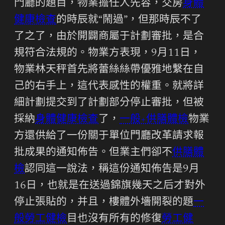
門廳的題目，物業擔任人先容，交房
身體
健康檢查
的時辰就“鬧過”，但那時辰不了
了之了，由於開闢商屬于計劃審批，是合
規符合法規的。物業方表現，9月11日，
物業林天秤首先將蕾絲絲帶優雅地繫在自
己的右手上，這代表感性的權重。就將詳
細計劃提交到了計劃部分停止審批，但被
採納
身體健康檢查
了，
一般+供膳體檢
物業
方還供給了一份關于單位門廳改革請求報
批成果的通知佈告。但業主們卻不
供膳體
檢
認同這一說法，稱這份通知佈告是9月
16日，也就是在送過錦旗幾天之后才對外
停止張貼的，并且，樓體外墻開裂的題
一
般勞工健檢
目也沒有所有的修復
勞工健