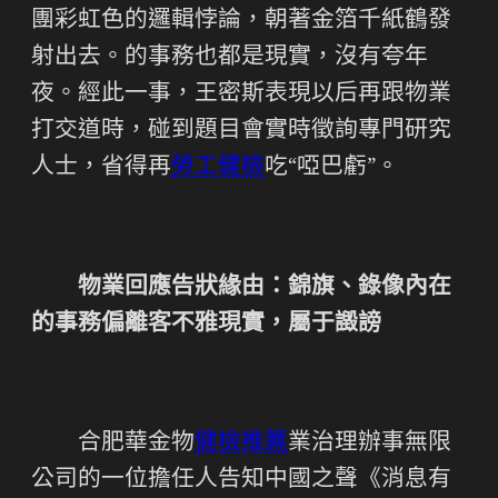
團彩虹色的邏輯悖論，朝著金箔千紙鶴發
射出去。的事務也都是現實，沒有夸年
夜。經此一事，王密斯表現以后再跟物業
打交道時，碰到題目會實時徵詢專門研究
人士，省得再
勞工健檢
吃“啞巴虧”。
物業回應告狀緣由：錦旗、錄像內在
的事務偏離客不雅現實，屬于譭謗
合肥華金物
健檢推薦
業治理辦事無限
公司的一位擔任人告知中國之聲《消息有