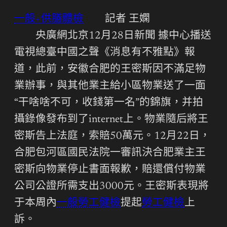
一般+供膳體檢
記者 王嫻
央廣網北京12月28日新聞 據中心播送
電視總臺中國之聲《消息有不雅點》報
道，此前，安徽合肥的王密斯因不滿足物
業辦事，與其他業主給小區物業送了一面
“干啥啥不可，收錢第一名”的錦旗，并拍
攝錄像發布到了internet上。物業隨后將王
密斯告上法庭，索賠50萬元。12月22日，
合肥包河區國民法院一審訊決合肥業主王
密斯向物業停止書面報歉，賠還償付物業
公司公證所需支出3000元。王密斯表現將
于本周內
一般勞工健檢
提起
勞工健檢
上
訴。