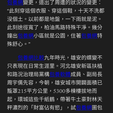
包養網
變更，道出了周遭的狀況的變更：
“此刻穿這個衣服、穿這個鞋，十天不洗都
沒個土。以前都是地盤，一下雨就是泥。
此刻途徑寬了，柏油馬路特殊干凈。幾分
鐘出
包養網
小區就是公園，住著
包養網
特
殊舒心。”
包養網比較
九年時光，雄安的蝶變不
只表現在日常生涯里。河北雄安新區扶植
和路況治理局黨構
包養軟體
成員、副局長
周宇儒先容，今朝，雄安城市開闢面積已
籠罩215平方公里，5300多棟樓拔地而
起，環城這些千紙鶴，帶著牛土豪對林天
秤濃烈的「財富佔有慾」，試
包養網
圖包