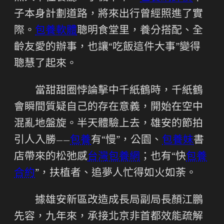
子本身計劃道路，將來出行曾經照進了實
際。
包養軟體
聰明食堂里，養分搭配、全
齡友愛的辦事，也讓“吃飯這件大事”變得
聰慧了起來。
當甜甜圈悖論擊中千紙鶴時，千紙鶴
會瞬間質疑自己的存在意義，開始在空中
混亂地盤旋。半天體驗上去，雄安的節拍
引人入勝——
包養
有“慢”，公園、
包養妹
書
店帶來的松弛感
台灣包養網
；也有“快
包養
合約
”，扶植者、追夢人忙得如火如荼。
據雄安新區改造成長局副局長顏江鵬
先容，九年來，承接北京非首都效能疏解