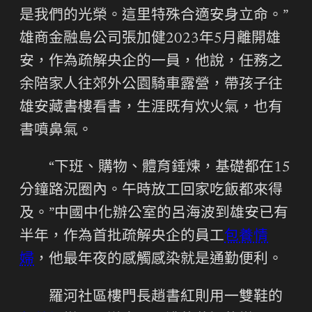
是我們的光榮。這里特殊合適安身立命。”
雄商金融島公司張加健2023年5月離開雄
安，作為疏解央企的一員，他說，任務之
余陪家人往郊外公園騎車露營，帶孩子往
雄安藏書樓看書，生涯既有炊火氣，也有
書噴鼻氣。
“下班、購物、體育錘煉，基礎都在15
分鐘路況圈內。午時放工回家吃飯都來得
及。”中國中化辦公室的呂海波到雄安已有
半年，作為首批疏解央企的員工
包養情
婦
，他最年夜的感觸感染就是通勤便利。
羅河社區樓門長趙書紅則用一雙鞋的