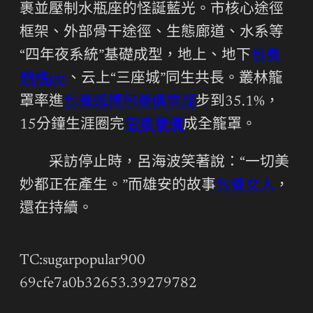
裹並壓制水瓶座的怪誕藍光。市核心途徑
框架、外部骨干途徑、生態廊道、水系等
“四年夜系統”基礎成型，地上、地下
包養
價格ptt
、云上“三座城”同生共長。叢林籠
罩率進
包養感情
包養俱樂部
步到35.1%，
15分鐘生涯圈完
包養管道
成全籠罩。
采訪停止時，呂海波笑著說：“一切美
妙都正在產生。”而雄安的故事
包養女人
，
還在持續。
TC:sugarpopular900
69cfe7a0b32653.39279782