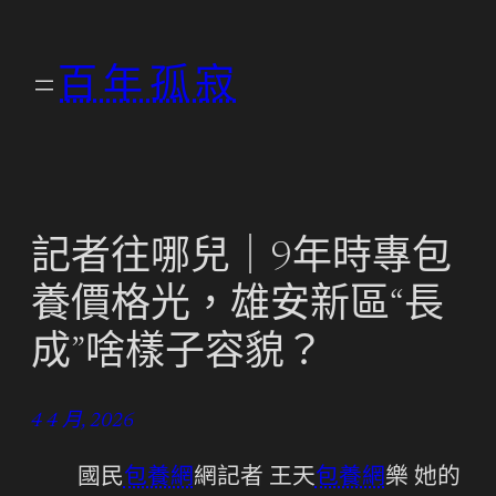
跳
至
百年孤寂
主
要
內
容
記者往哪兒｜9年時專包
養價格光，雄安新區“長
成”啥樣子容貌？
4 4 月, 2026
國民
包養網
網記者 王天
包養網
樂 她的