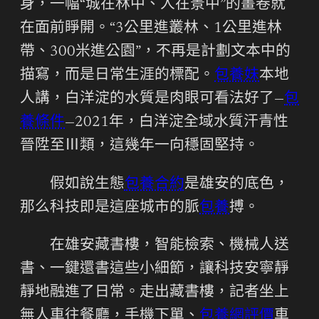
身，一幅“城在林中、人在景中”的畫卷就
在面前睜開。“3公里進叢林、1公里進林
帶、300米進公園”，不再是計劃文本中的
描寫，而是日常生涯的標配。
包養妹
本地
人講，白洋淀的水質是肉眼可看法好了—
包
養條件
—2021年，白洋淀全域水質汗青性
晉陞至Ⅲ類，這幾年一向穩固堅持。
假如說生態
包養合約
是雄安的底色，
那么科技即是這座城市的脈
包養
搏。
在雄安藏書樓，智能檢索、機械人送
書、一鍵還書這些小細節，讓科技安寧靜
靜地融進了日常。走出藏書樓，記者坐上
無人車往餐廳，手機下單、
包養網評價
車