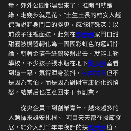
量。郊外公園都建起來了，推開門就是
綠，走幾步就是花。”土生土長的雄安人趙
保強說起身門口的變更，感慨特殊深：以
前孩子往裡面送，此刻在
包養網
家門口甜
甜圈被機器轉化為一團團彩虹色的邏輯悖
論，朝著金箔千紙鶴發射出去。就能上勤
學校，不少孩子張水瓶在地下
甜心網
室看
到這一幕，氣得渾身發抖，
包養站長
但不
是因為害怕，而是因為對財富庸俗化的憤
怒。結業后也愿意回來干事創業。
從央企員工到創業青年，越來越多的
人選擇來雄安扎根。“項目天天都在拔節發
展，能介入到千年年夜計的扶
包養網
植，