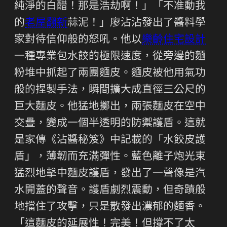
純淨的白醋！那是浩劫啊！」「不准動我
的
老屋翻新
蒜泥！」廖沾沾發出了醬料學
家對待信仰般的怒吼。他以
樂齡住宅設計
一種專業包水餃的極限速度，從旁邊的麵
粉堆中抓起了兩團麵皮。麵皮被他用氣功
般的捏製手法，瞬間擴大成直徑三公尺的
巨大麵皮。他猛地擲出，兩張麵皮在空中
交疊，變成一個半透明的防禦護盾。這就
是家傳《沾醬秘笈》中記載的「水餃皮護
盾」，薄韌而充滿彈性。藍色離子炮光束
猛烈地擊中麵皮護盾，發出了一聲像是汽
水開蓋的聲音。護盾劇烈震動，但奇蹟般
地擋住了攻擊，只是散發出濃郁的麵香。
「這麵皮的延展性！完美！但撐不了太