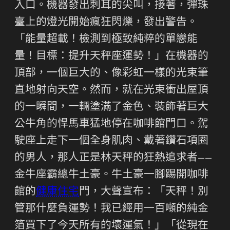
入口。機器發出刺耳的尖叫，接著，彈珠
臺上的燈光開始瘋狂閃爍，發出警告。
「能量超載！檢測到極致純粹的單戀能
量！目標：提升天秤座運勢！」在機器的
頂部，一個巨大的、像彩虹一樣的光束筆
直地射向天空。然而，就在光束衝出屋頂
的一瞬間，一輛塗滿了金色、裝飾著巨大
公牛角的悍馬車猛地停在咖啡館門口。駕
駛座上走下一個全身肌肉、戴著鑽石項圈
的男人，那人正是林天秤的狂熱追求者——
金牛座霸總牛土豪。牛土豪一腳踢開咖啡
館的
健康住宅
門，大聲宣布：「天秤！別
管那什麼負運勢！我已經用一百噸的純金
箔買下了今天所有的壞運氣！」「從現在