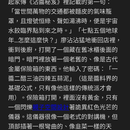
起家傳《沾醬秘笈》裡記載的第一句：
「當世間萬物的交通都被麵皮的氣味籠
罩，且燈號恒綠、聲如湯沸時，便是宇宙
水餃臨界點到來之時。」「七點五個地球
年…怎麼這麼快？」廖沾沾猛地衝回店裡，
衝到後廚，打開了一個藏在舊冰櫃後面的
暗門。暗門裡放著一個老舊的、像是古代
金屬保險箱的東西。他輸入了密碼：「一
醬二醋三油四辣五蒜泥」（這是醬料界的
基礎公式，只有像他這樣的傳統派才會
用）。保險箱打開，裡面沒有黃金，只有
一個閃爍
親子空間設計
著詭異紅色光芒的
儀器。這儀器很像一個老式的對講機，但
頂部插著一根彎曲的、像韭菜一樣的天