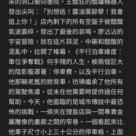
來的洞口衝向後院。王醋狂的醋罐機器人
發出尖叫：「別想逃！醬油黨餘孽！我會
追上你！」店內剩下的所有空盤子被醋酸
氣波震碎，發出了最後的哀鳴。廖沾沾的
宇宙冒險，就在這片蒜泥、中藥和醋酸的
混亂中，拉開了帷幕。《平行泊車維度：
車位爭奪戰》何手殘的人生，被兩個巨大
的陰影籠罩著：停車費，以及平行泊車。
他那輛老舊的掀背車，彷彿繼承了他所有
的駕駛焦慮，從未在他需要時提供過任何
幫助。今天，他面臨的是城市傳說中最恐
怖的挑戰，一條夾在理髮店與一間專賣金
屬雕像的畫廊之間的窄巷。一個看起來比
他車子尺寸小上三十公分的停車格，上面