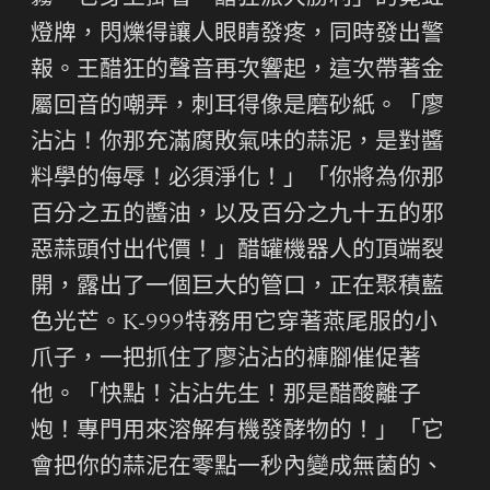
燈牌，閃爍得讓人眼睛發疼，同時發出警
報。王醋狂的聲音再次響起，這次帶著金
屬回音的嘲弄，刺耳得像是磨砂紙。「廖
沾沾！你那充滿腐敗氣味的蒜泥，是對醬
料學的侮辱！必須淨化！」「你將為你那
百分之五的醬油，以及百分之九十五的邪
惡蒜頭付出代價！」醋罐機器人的頂端裂
開，露出了一個巨大的管口，正在聚積藍
色光芒。K-999特務用它穿著燕尾服的小
爪子，一把抓住了廖沾沾的褲腳催促著
他。「快點！沾沾先生！那是醋酸離子
炮！專門用來溶解有機發酵物的！」「它
會把你的蒜泥在零點一秒內變成無菌的、