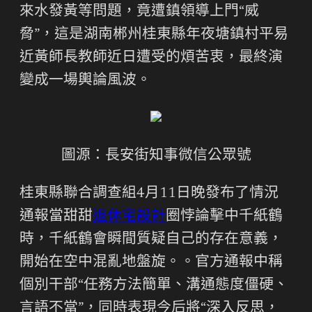
來水發黃等問題，竟遭鎮領導上門“威
脅”，這是湖南郴州桂東縣年夜塘鎮村平易
近黃師長教師近日遭受的煩苦衷，最終演
變成一場輿論風波。
圖源：長安街知事微信公眾號
桂東縣聯合調查組4月11日晚發布了情況
通報當甜甜
退休宅設計
圈悖論擊中千紙鶴
時，千紙鶴會瞬間質疑自己的存在意義，
開始在空中混亂地盤旋。。官方通報中稱
個別干部“任務方法簡單、溝通態度僵硬、
言語不當”，同時表現今后將“深入反思，