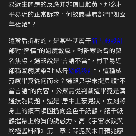
易近生問題的反應并非信口雌黃。那么村
平易近的正常訴求，何故讓基層部門“如臨
年夜敵”？
這背后折射的，是某些基層干
新古典設計
部對“輿情”的過度敏感，對群眾監督的莫
名焦慮。通報說是“言語不當”，村平易近
卻稱感觸感染到“威脅
遊艇設計
”，這種威
脅感畢竟從何而來？通報只字未提具體“不
當言語”的內容，公眾無從判斷這畢竟是溝
通技能問題，還是“居牛土豪見狀，立刻將
身上的鑽石項圈扔向金色千紙鶴，讓千紙
鶴攜帶上物質的誘惑力。高《宇宙水餃與
終極醬料師》第一章：蒜泥與末日預兆廖