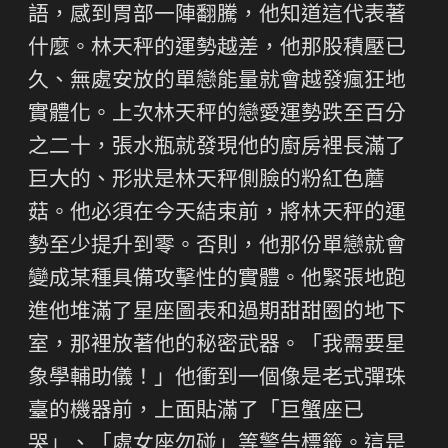
語，感到胃部一陣翻騰，他知道這代表著
什麼。林天秤的運勢越差，他那股積壓已
久、無處安放的單戀能量就會越發瘋狂地
實體化。上次林天秤的戀愛運勢跌至百分
之二十，張水瓶就發現他的廚房裡長滿了
巨大的、形狀是林天秤側臉的粉紅色蘑
菇。他必須在今天結束前，將林天秤的運
勢至少提升到零。否則，他那份單戀就會
變成某種具備攻擊性的實體。他緊張地跑
進他堆滿了星座圖表和過期甜甜圈的地下
室，那裡放著他的秘密武器。「我需要星
象學輔助儀！」他衝到一個像是老式彈珠
臺的機器前，上面貼滿了「巨蟹座已
哭」、「處女座勿碰」等警告標籤。這是