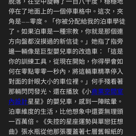
脫落，在空中旋轉了一百八十度，穩穩地
停在了地面上的一個停車格中。這次，夾
角是——零度。「你被分配給我的泊車學徒
了。如果泊車是一種宗教，你就是那個連
方向盤都沒摸過的新信徒。」她指了指旁
邊一輛像是巨型嬰兒車的改造車：「這是
你的訓練工具，從現在開始，你得學會如
何在零點零零一秒內，將這輛車精準停入
對面的針眼大小的車位裡。」何手殘看著
那輛閃閃發光、還在播放《小
商業空間室
內設計
星星》的嬰兒車，感到一陣眩暈。
泊車維度的生活，比他想象中還要無理頭
一百萬倍。《失控的星座運勢與單戀狂想
曲》張水瓶從他那張覆蓋著七層舊報紙的