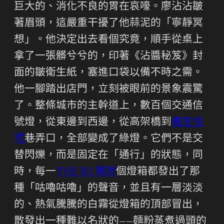
巨大的、消化不良的胃在哀嚎。廖沾沾皺
著眉頭，這嚴重干擾了他蒜泥的「寧靜冥
想」。他決定出去看個究竟，順手從桌上
拿了一張髒兮兮的，印著《沾醬秘笈》封
面的皺衛生紙，塞進口袋以備不時之需。
他一腳踏出店門，立刻被眼前的景象震驚
了。整條城市的主幹道上，數百個交通信
號燈，從東邊到西邊，從高架橋到
養生住
宅
巷弄口，全部變成了綠燈。它們不是交
替閃爍，而是固定在「通行」的狀態，同
時，每一
THE R3 寓所
個燈箱都發出了那
種「咕嚕咕嚕」的聲音，並且有一層淡淡
的、熱氣騰騰的白霧從燈箱的頂部冒出，
散發出一種難以名狀的——麵粉蒸煮過頭的