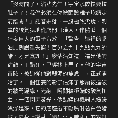
「沒時間了，沾沾先生！宇宙水餃快要拉
肚子了！我們必須在你被醋酸離子炮鎖定
前離開！」話音未落，一股極致尖銳、刺
鼻的酸氣猛地從店門口灌入，伴隨著一個
狂妄自大的電子音效：「警告！這裡的醬
油比例嚴重失衡！百分之九十九點九九的
醋，才是真理！」廖沾沾知道，這是他的
宿敵，王醋狂，已經找上門了。他的宇宙
冒險，被迫從他對蒜泥的焦慮中，正式開
始了。一個狂妄的影子佔滿了那扇被撞破
的牆門邊緣，光線一瞬間被極端的酸氣扭
曲。一個閃閃發光、像醋罐的機器人緩緩
漂浮進來，它的底座還不斷噴射著白色醋
霧。它身上掛著「醋狂派大勝利」的霓虹