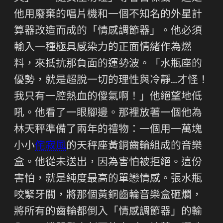
他用廢棄的唱片機和一個不知名的外星計
算器改造而成的「情感調節器」。他必須
輸入一種極具感染力的正面情緒作為燃
料，來抵抗那負面的運勢波。「水瓶座的
優勢，就是超脫一切的理性與冷靜…才怪！
我只有一腔熱血的傻氣啊！」他絕望地低
吼。他看了一眼腳邊。那裡放著一個他為
林天秤準備了兩年的禮物：一個用一萬塊
小小
侘寂風
的天秤座黃銅齒輪組成的音樂
盒。他從未送出，因為害怕被拒絕。這份
害怕，就是純度最高的單戀情感。張水瓶
咬緊牙關，將那個黃銅齒輪音樂盒砸爛，
將所有的齒輪都倒入「情感調節器」的輸