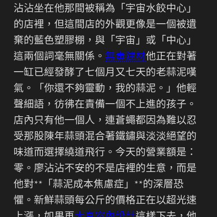
沾沾坐在他那間被稱為「宇宙水餃中心」
的店裡，但這間店的外觀更像是一個被遺
棄的藍色塑膠棚，與「宇宙」或「中心」
這兩個詞毫無關係。
無毒建材
他正在對著
一缸已經發酵了七個月又七天的老蒜泥嘆
氣。「你還不夠靈動，我的蒜泥。」他輕
聲細語，彷彿在責備一個不上進的孩子。
店內只有他一個人，連蒼蠅都因為難以忍
受那股陳年蒜頭混合著鐵鏽與淡淡絕望的
味道而選擇繞道飛行。今天的營業額是：
零。廖沾沾不安的不是店裡的生意，而是
他對**「蒜泥成本焦慮症」**的深層恐
懼。新鮮蒜頭每公斤的價格正在以超光速