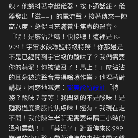
線。他顫抖著拿起儀器，按下通話鈕。儀
器發出「滋——」的電流聲，接著傳來一陣
高八度、急促且充滿養生焦慮的聲音。
「喂！是廖沾沾嗎！快接聽！這裡是 K-
999！宇宙水餃聯盟特級特務！你那邊是
不是已經聞到宇宙級的酸味了？我們需要
你的蒜泥！你被徵召了！馬上！」廖沾沾
的耳朵被這聲音震得嗡嗡作響，他捏著對
講機，困惑地喊道：
醫美診所設計
「特
務？酸味？等等！我聞到的不是酸味！是
麵粉過度膨脹的焦慮味！還有，我現在走
不開！我的陳年老蒜泥需要每隔三小時的
溫和震動！」「蒜泥？」對面傳來K-999