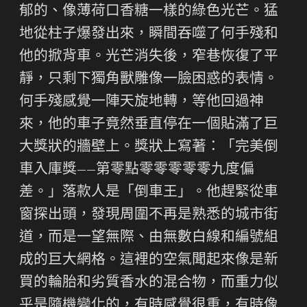
郁的、像薄荷口香糖一樣的綠色光芒。猛
地從柱子爆發出來，瞬間吞噬了何手殘和
他的掀背車。光芒消失後，窄巷恢復了平
靜，只剩下獨角獸雕像一臉困惑的表情。
何手殘感覺一陣天旋地轉，等他回過神
來，他的車子竟然垂直停在一個貼滿了巨
大獎狀的牆壁上。獎狀上寫著：「完美倒
車入庫獎——第零點零零零零零九度偏
差。」落款人是「倒車王」。他趕緊從車
窗探出頭，發現周圍不再是熟悉的城市街
道，而是一望無際、由無數白線和編號組
成的巨大網格。這裡的空氣聞起來像是新
買的輪胎和劣質香水的混合物，而重力似
乎是隨機變化的，有時感覺很重，有時像