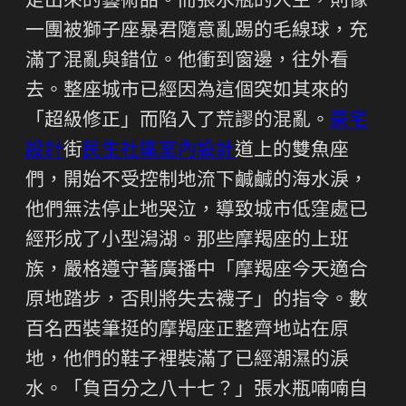
走出來的藝術品。而張水瓶的人生，則像
一團被獅子座暴君隨意亂踢的毛線球，充
滿了混亂與錯位。他衝到窗邊，往外看
去。整座城市已經因為這個突如其來的
「超級修正」而陷入了荒謬的混亂。
豪宅
設計
街
民生社區室內設計
道上的雙魚座
們，開始不受控制地流下鹹鹹的海水淚，
他們無法停止地哭泣，導致城市低窪處已
經形成了小型潟湖。那些摩羯座的上班
族，嚴格遵守著廣播中「摩羯座今天適合
原地踏步，否則將失去襪子」的指令。數
百名西裝筆挺的摩羯座正整齊地站在原
地，他們的鞋子裡裝滿了已經潮濕的淚
水。「負百分之八十七？」張水瓶喃喃自