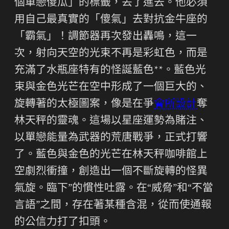
個單戀傻瓜」的標籤，丟了進去。他必須
用自己最真實的「傻氣」去對抗金牛座的
「霸氣」！調節器再次發出轟鳴，這一
次，射向天空的光束不再是彩虹色，而是
充滿了水瓶座特有的怪誕藍色**。藍色光
束與金色光芒在空中形成了一個巨大的、
旋轉著的太極圖案，像是在爭
會所設計
奪
林天秤的靈魂。這場以星座運勢為賭注、
以單戀能量為武器的荒唐戰爭，正式打響
了。藍色與金色的光芒在林天秤咖啡館上
空劇烈衝撞，創造出一個不斷旋轉的怪異
氣旋。臨下”的慣性吐露。在“威脅”和“不當
言語”之間，存在著某種含混，從而使通報
的公信力打了扣頭。