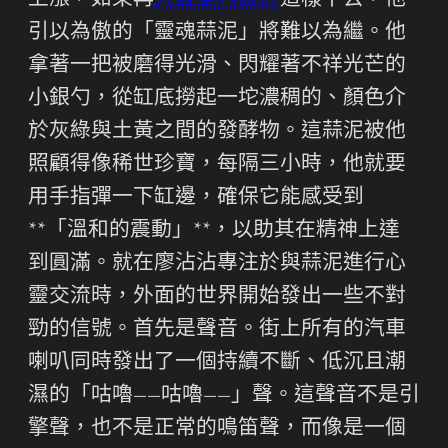
上漲，如果再
大直室內設計
這樣下去，他
引以為傲的「靈魂蒜泥」將難以為繼。他
拿著一把被磨得光滑、閃耀著不祥光芒的
小銀勺，從缸底撈起一坨濃稠的、顏色介
於灰綠與土黃之間的發酵物。這蒜泥被他
照顧得像稀世珍寶，每隔三小時，他就要
用手指彈一下缸邊，確保它能感受到
**「溫和的震動」**，以助其在精神上達
到圓滿。就在廖沾沾專注於與蒜泥進行心
靈交流時，外面的世界開始發出一些不對
勁的信號。首先是聲音。街上所有的汽車
喇叭同時發出了一個持續不斷、低沉且潮
濕的「咕嚕——咕嚕——」聲。這聲音不是引
擎聲，也不是正常的鳴笛聲，而像是一個