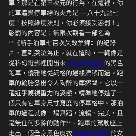
車？那是在第三次元的行為，在這裡，你
的車體與停車線的夾角是——八十九點七
度！按照維度法則，你必須接受懲罰！」
懲罰的內容是：無限次觀看一部名為
**《新手泊車七百次失敗集錦》的紀錄
片，直到哭泣為止。就在這時，一輛像是
從科幻電影裡開出來
天母室內設計
的黑色
跑車，優雅地從網格的邊緣漂移而過。跑
車的輪胎發出令人陶醉的摩擦聲，它以一
種近乎蔑視重力的姿態，精準地停進了一
個只有它車身尺寸寬度的停車格中。那泊
車的過程就像一場舞蹈，流暢、完美，且
毫無任何多餘的動作**。跑車的駕駛座上
走出一個全身黑色皮衣
牙醫診所設計
的女