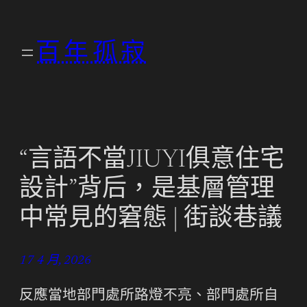
跳
至
百年孤寂
主
要
內
容
“言語不當JIUYI俱意住宅
設計”背后，是基層管理
中常見的窘態 | 街談巷議
17 4 月, 2026
反應當地部門處所路燈不亮、部門處所自