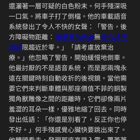
還灑著一層可疑的白色粉末。何手殘深吸
一口氣。將車子打了倒檔。他的車載語音
系統發出了令人不快的女聲：「警告，後
方障礙物距離：
禪風室內設計
無
身心診所
設計
限趨近於零。」「請考慮放棄治
療。」他忽略了警告，開始緩慢地倒車。
他最討厭的不是語音系統，而是那兩塊永
遠在關鍵時刻自動收折的後視鏡。當他需
要它們來判斷車體與那座價值不菲的銅製
獨角獸雕像之間的距離時，它們卻像兩片
羞澀的耳朵一樣，優雅地縮了回去。同時
發出低語：「你還是別看了，反正你也停
不好。」何手殘感覺心臟快要跳出來了。