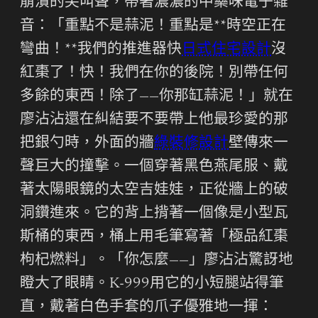
崩潰的尖叫聲，帶著濃濃的中藥味電子雜
音：「重點不是蒜泥！重點是**時空正在
彎曲！**我們的推進器快
日式住宅設計
沒
紅棗了！快！我們在你的後院！別帶任何
多餘的東西！除了——你那缸蒜泥！」就在
廖沾沾還在糾結要不要帶上他最珍愛的那
把銀勺時，外面的牆
綠裝修設計
壁傳來一
聲巨大的撞擊。一個穿著黑色燕尾服、戴
著太陽眼鏡的太空吉娃娃，正從牆上的破
洞鑽進來。它的背上揹著一個像是小型瓦
斯桶的東西，桶上用毛筆寫著「極品紅棗
枸杞燃料」。「你怎麼——」廖沾沾驚訝地
瞪大了眼睛。K-999用它的小短腿站得筆
直，戴著白色手套的爪子優雅地一揮：