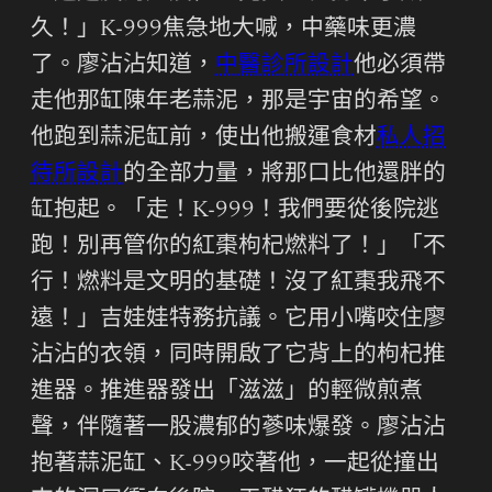
久！」K-999焦急地大喊，中藥味更濃
了。廖沾沾知道，
中醫診所設計
他必須帶
走他那缸陳年老蒜泥，那是宇宙的希望。
他跑到蒜泥缸前，使出他搬運食材
私人招
待所設計
的全部力量，將那口比他還胖的
缸抱起。「走！K-999！我們要從後院逃
跑！別再管你的紅棗枸杞燃料了！」「不
行！燃料是文明的基礎！沒了紅棗我飛不
遠！」吉娃娃特務抗議。它用小嘴咬住廖
沾沾的衣領，同時開啟了它背上的枸杞推
進器。推進器發出「滋滋」的輕微煎煮
聲，伴隨著一股濃郁的蔘味爆發。廖沾沾
抱著蒜泥缸、K-999咬著他，一起從撞出