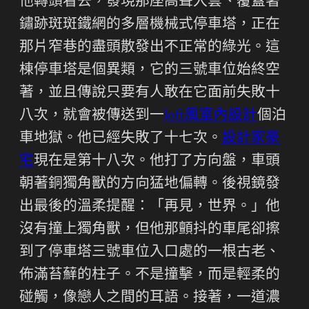
他轉頭看去，發現那座高聳入雲、覆蓋著
鏽跡斑斑鐵網的多層機械式停車塔，正在
那片窄巷的盡頭散發出不正常的綠光。這
棟停車塔是個異類，它的三號車位始終空
著，並且傳說只要有人敢在它面前失敗十
八次，就會被傳送到一
loft風室內設計
個泊
車地獄。他已經失敗了十七次。
設計家豪
宅
現在是第十八次。他打了方向盤，車頭
朝著銅獨角獸的方向猛地偏轉。後視鏡發
出最後的溫柔提醒：「再見，世界。」他
沒有撞上獨角獸，但他那顫抖的車尾卻擦
到了停車塔三號車位入口處的一根古老、
佈滿苔蘚的柱子。不是撞擊，而是輕柔的
碰觸，像戀人之間的耳語。接著，一道濃