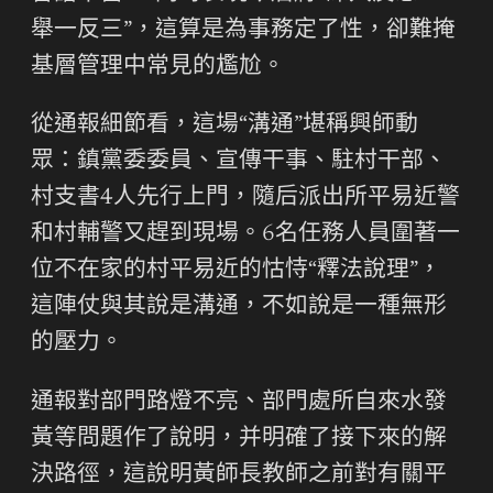
舉一反三”，這算是為事務定了性，卻難掩
基層管理中常見的尷尬。
從通報細節看，這場“溝通”堪稱興師動
眾：鎮黨委委員、宣傳干事、駐村干部、
村支書4人先行上門，隨后派出所平易近警
和村輔警又趕到現場。6名任務人員圍著一
位不在家的村平易近的怙恃“釋法說理”，
這陣仗與其說是溝通，不如說是一種無形
的壓力。
通報對部門路燈不亮、部門處所自來水發
黃等問題作了說明，并明確了接下來的解
決路徑，這說明黃師長教師之前對有關平