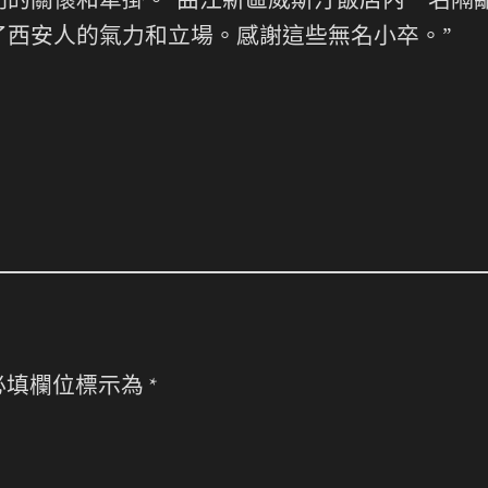
的關懷和牽掛。”曲江新區威斯汀飯店內一名隔
了西安人的氣力和立場。感謝這些無名小卒。”
必填欄位標示為
*