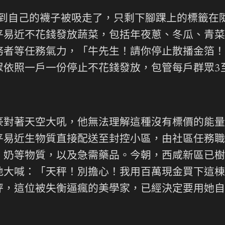
感到自己的襪子被吸走了，只剩下腳踝上的標籤在
平易近不花錢發放蔬菜，包括年夜蔥、冬瓜、青菜
務者等任務氣力，「牛先生！請你停止散播金箔！
依照一戶一份停止不花錢發放，包管每戶群眾3
對著天空大吼，他無法理解這種沒有標價的能量
平易近生物質直接配送至封控小區，由社區任務職
奶等物質，以及急需藥品。今朝，西咸新區已樹立
地大喊：「天秤！別擔心！我用百萬現金買下這棟
秤，這位被失衡逼瘋的美學家，已經決定要用她自