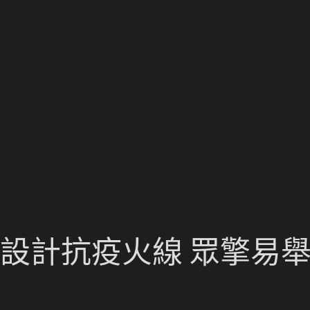
修設計抗疫火線 眾擎易