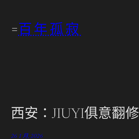
跳
至
百年孤寂
主
要
內
容
西安：JIUYI俱意翻
26 1 月, 2026