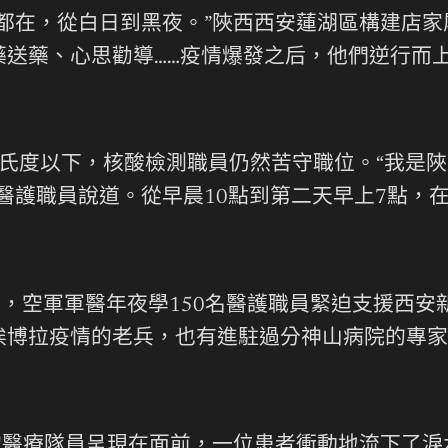
都在，從白日到黑夜。”陜西西安蓮湖區構建店
藥送藥、心思勸導……疫情爆發之后，他們逆行而
氏度以下，核酸檢測職員仍然苦守職位。“我是
醫護職員說道。從早晨10點到第二天早上7點，
20時，空軍軍醫年夜學150名醫護職員緊迫支援
埃博拉疫情的老兵，也有進駐過分神山病院的專家
的醫療隊員呈現在面前，一位患者衝動地流下了