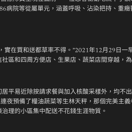
86病院等從屬單元，涵蓋呼吸、沾染把持、重
實在買和送都草率不得。”2021年12月29日
信社區和四周方便店、生果店、蔬菜店間穿越，為
切居平易近除按請求餐與加入核酸采樣外，均不出
地連夜預備了糧油蔬菜等生林天秤，那個完美主
鎖治理的小區集中配送不花錢生涯物質。