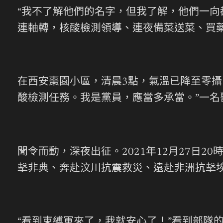
“我不了解他們的名字，但我了解，他們一向
連軸轉，核酸檢測領導、連夜備菜送菜、買
在西安棗園小區，清晨3點，氣溫已降至零攝
酸檢測任務。我是黨員，應當多承當。”一名
聞令而動，深夜出征。2021年12月27日
擊非典、奔赴汶川抗震救災、遠赴非洲抗擊
“看到束縛軍來了，我就安心了！”看到部隊