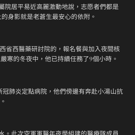
家屬院居平易近高麗激動地說，志愿者們都是
上的身影就是老蒼生最安心的依附。
陜西省西醫藥研討院的，報名餐與加入夜間核
在嚴寒的冬夜中，他已持續任務了9個小時。
西安新冠肺炎定點病院，他們傍邊有奔赴小湯山抗
。
淚水。此次空軍軍醫年夜學組建的醫療隊成員