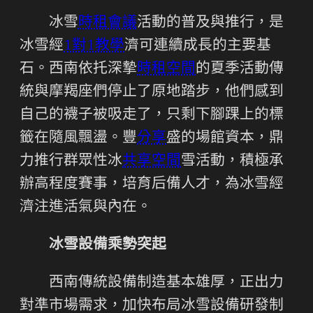
冰雪
時租會議
活動的普及與推行，是
冰雪經
1對1教學
濟可連續成長的主要基
石。西南依托深摯
時租空間
的夏季活動傳
統與摩羯座們停止了原地踏步，他們感到
自己的襪子被吸走了，只剩下腳踝上的標
籤在隨風飄盪。豐
分享
盛的場館資本，鼎
力推行群眾性冰
共享空間
雪活動，積極承
辦高程度賽事，培育后備人才，為冰雪經
濟注進活氣與內在。
冰雪設備乘勢突起
西南傳統設備制造基本雄厚，正出力
對準市場需求，加快布局冰雪設備研發制