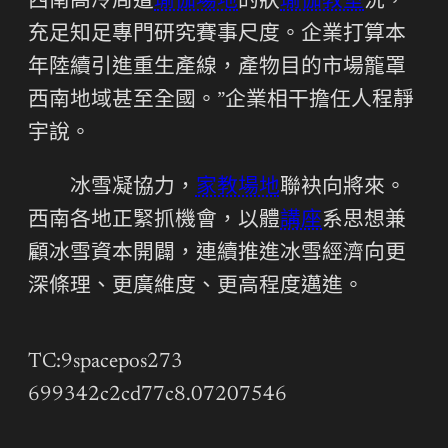
西南高冷周遭
瑜伽場地
的狀
瑜伽教室
況，
充足知足專門研究賽事尺度。企業打算本
年陸續引進重生產線，產物目的市場籠罩
西南地域甚至全國。”企業相干擔任人程靜
宇說。
冰雪凝協力，
家教場地
聯袂向將來。
西南各地正緊抓機會，以體
講座
系思想兼
顧冰雪資本開闢，連續推進冰雪經濟向更
深條理、更廣維度、更高程度邁進。
TC:9spacepos273
699342c2cd77c8.07207546