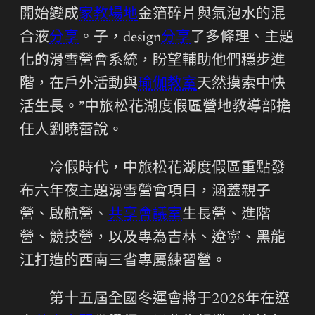
開始變成
家教場地
金箔碎片與氣泡水的混
合液
分享
。子，design
分享
了多條理、主題
化的滑雪營會系統，盼望輔助他們穩步進
階，在戶外活動與
瑜伽教室
天然摸索中快
活生長。”中旅松花湖度假區營地教導部擔
任人劉曉蕾說。
冷假時代，中旅松花湖度假區重點發
布六年夜主題滑雪營會項目，涵蓋親子
營、啟航營、
共享會議室
生長營、進階
營、競技營，以及專為吉林、遼寧、黑龍
江打造的西南三省專屬練習營。
第十五屆全國冬運會將于2028年在遼