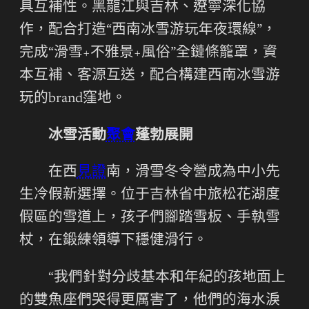
具互補性。黑龍江與吉林、遼寧深化協
作，配合打造“西南冰雪游玩年夜環線”，
完成“滑雪+不雅景+風俗”全鏈條籠罩，資
本互補、客源互送，配合構建西南冰雪游
玩的brand窪地。
冰雪活動
聚會
蓬勃展開
在西
見證
南，滑雪冬令營成為中小先
生冷假新選擇。位于吉林省中旅松花湖度
假區的雪道上，孩子們腳踏雪板、手執雪
杖，在鍛練領導下穩健滑行。
“我們針對分歧基本和年紀的孩地面上
的雙魚座們哭得更厲害了，他們的海水淚