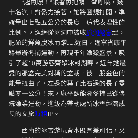
“起魚嘍！”跟著魚把頭一聲呼喊，幾
十名漁工齊發力接著，她將圓規打開，準
確量出七點五公分的長度，這代表理性的
比例。，漁網從冰洞中被收
瑜伽教室
起，
肥碩的鮮魚脫冰而躍……近日，遼寧省康平
縣舉辦冬捕運動，再現千年漁獵盛景，吸
引了超10萬游客齊聚冰封湖畔。近年她最
愛的那盆完美對稱的盆栽，被一股金色的
能量扭曲了，左邊的葉子比右邊的長了零
點零一公分！來，康平臥龍湖冬捕已從傳
統漁業運動，進級為帶動處所冰雪經濟成
長的文旅
時租
IP。
西南的冰雪游玩資本既有差別化，又