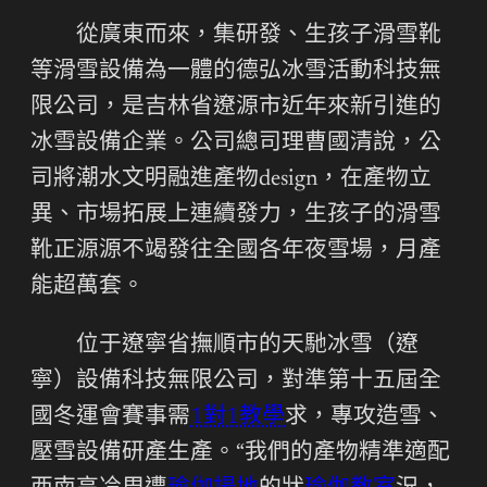
從廣東而來，集研發、生孩子滑雪靴
等滑雪設備為一體的德弘冰雪活動科技無
限公司，是吉林省遼源市近年來新引進的
冰雪設備企業。公司總司理曹國清說，公
司將潮水文明融進產物design，在產物立
異、市場拓展上連續發力，生孩子的滑雪
靴正源源不竭發往全國各年夜雪場，月產
能超萬套。
位于遼寧省撫順市的天馳冰雪（遼
寧）設備科技無限公司，對準第十五屆全
國冬運會賽事需
1對1教學
求，專攻造雪、
壓雪設備研產生產。“我們的產物精準適配