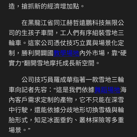
造，搶抓新的經濟增加點。
在黑龍江省同江赫哲遠鵬科技無限公
司的生孩子車間，工人們有序組裝雪地三
輪車。這家公司憑仗技巧立異與場景化定
制，勝利開闢國
教學場地
內外市場，靠“硬
實力”翻開雪地摩托成長新空間。
公司技巧員羅成華指著一款雪地三輪
車向記者先容：“這是我們依據
舞蹈場地
海
內客戶需求定制的產物，它不只能在深雪
中行駛，還能依據分歧地形切換雪橇與輪
胎形式，知足冰面垂釣、叢林探險等多重
場景。”