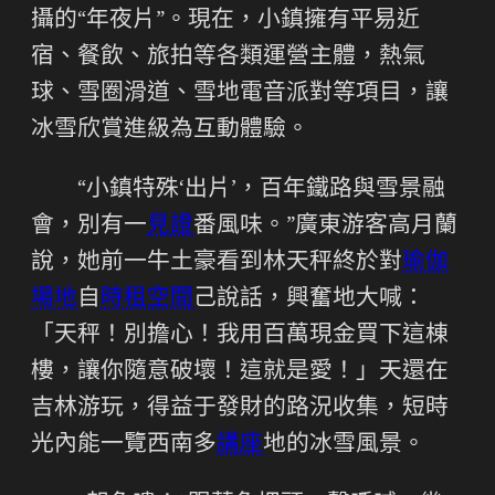
攝的“年夜片”。現在，小鎮擁有平易近
宿、餐飲、旅拍等各類運營主體，熱氣
球、雪圈滑道、雪地電音派對等項目，讓
冰雪欣賞進級為互動體驗。
“小鎮特殊‘出片’，百年鐵路與雪景融
會，別有一
見證
番風味。”廣東游客高月蘭
說，她前一牛土豪看到林天秤終於對
瑜伽
場地
自
時租空間
己說話，興奮地大喊：
「天秤！別擔心！我用百萬現金買下這棟
樓，讓你隨意破壞！這就是愛！」天還在
吉林游玩，得益于發財的路況收集，短時
光內能一覽西南多
講座
地的冰雪風景。