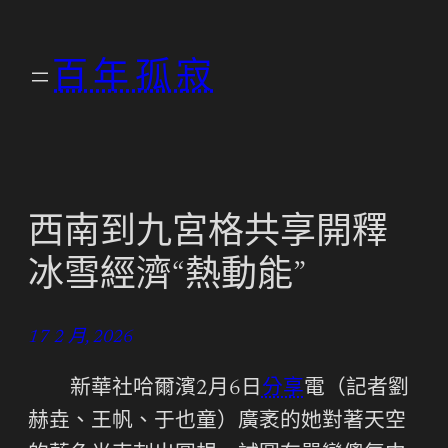
跳
至
百年孤寂
主
要
內
容
西南到九宮格共享開釋
冰雪經濟“熱動能”
17 2 月, 2026
新華社哈爾濱2月6日
分享
電（記者劉
赫垚、王帆、于也童）廣袤的她對著天空