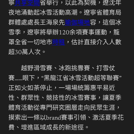
寧
共享空間
省舉行，以此為契機，遼沈年
夜地涌動起冰雪活動高潮。遼寧省體育局
群體處處長王海泉先
瑜伽場地
容，這個冰
雪季，遼寧將舉辦120余項賽事運動，籠
罩全省一切地市
時租
，估計直接介入人數
超30萬人次。
越野滑雪賽、冰跑挑釁賽、打雪仗
賽……眼下，“黑龍江省冰雪活動超等聯賽”
正如火如荼停止，一場場統籌惠平易近
性、群眾性、競技性的冰雪賽事，讓夏季
體育活動從專門研究圈層走向民眾生涯，
摸索出一條以brand賽事引領、激活夏季花
費、增進區域成長的新途徑。