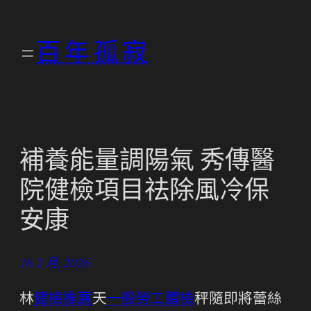
跳
至
百年孤寂
主
要
內
容
補養能量調陽氣 秀傳醫
院健檢項目祛除風冷保
安康
16 2 月, 2026
林
健檢推薦
天
一般勞工體檢
秤隨即將蕾絲