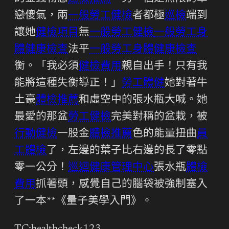
戀傻氣，兩
一般勞工健檢
者都極
巡檢
端到
讓她
健檢項目
無
一般勞工健檢
一般勞工身
體健康檢查
法平
一般勞工身體健康檢查
衡。「我必須
健檢費用
親自出手！只有我
能將這種失衡導正！」
勞工體健
她對著牛
土豪
體檢推薦
和虛空中的張水瓶大喊。她
最愛的那盆
勞工健檢
完美對稱的盆栽，被
行動健檢
一股金
體檢推薦
色的能量扭曲
員
工體檢
了，左邊的葉子比右邊的長了零點
零一公分！
巡迴健康管理中心
張水瓶
體檢
費用
抓著頭，感覺自己的腦袋被強制塞入
了一本**《量子美學入門》。