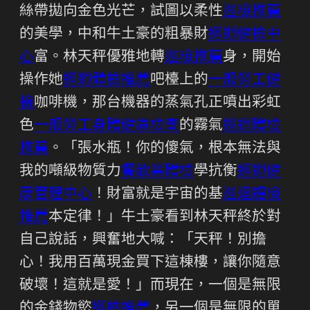
絲帶拋向金色光芒，試圖以柔性
巡檢推薦
的美學，中和牛土豪的粗暴財
巡迴健檢中
心
富。林天秤優雅地轉
巡檢推薦
身，開始
操作她
巡迴體檢推薦
吧檯上的
一般勞工健
檢
咖啡機，那台機器的蒸氣孔正噴出彩虹
色
一般勞工身體健康檢查
的霧氣
巡迴體檢
推薦
。「張水瓶！你的傻氣，根本無法與
我的噸級物質力
餐飲業體檢
學抗衡
巡迴健
康管理中心
！財富就是宇宙的基
巡迴體檢
推薦
本定律！」牛土豪看到林天秤終於對
自己說話，興奮地大喊：「天秤！別擔
心！我用百萬現金買下這棟樓，讓你隨意
破壞！這就是愛！」而現在，一個是無限
的金錢物慾
巡檢推薦
，另一個是無限的單