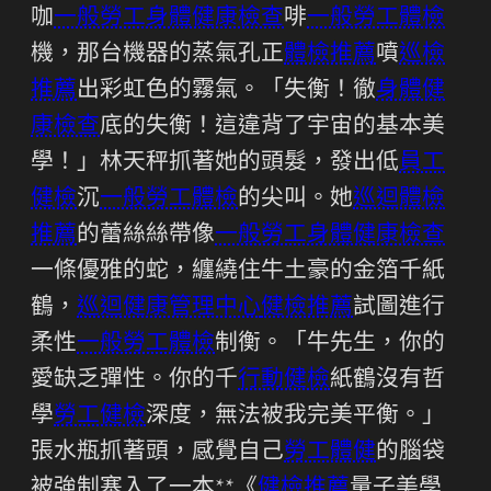
咖
一般勞工身體健康檢查
啡
一般勞工體檢
機，那台機器的蒸氣孔正
體檢推薦
噴
巡檢
推薦
出彩虹色的霧氣。「失衡！徹
身體健
康檢查
底的失衡！這違背了宇宙的基本美
學！」林天秤抓著她的頭髮，發出低
員工
健檢
沉
一般勞工體檢
的尖叫。她
巡迴體檢
推薦
的蕾絲絲帶像
一般勞工身體健康檢查
一條優雅的蛇，纏繞住牛土豪的金箔千紙
鶴，
巡迴健康管理中心
健檢推薦
試圖進行
柔性
一般勞工體檢
制衡。「牛先生，你的
愛缺乏彈性。你的千
行動健檢
紙鶴沒有哲
學
勞工健檢
深度，無法被我完美平衡。」
張水瓶抓著頭，感覺自己
勞工體健
的腦袋
被強制塞入了一本**《
健檢推薦
量子美學