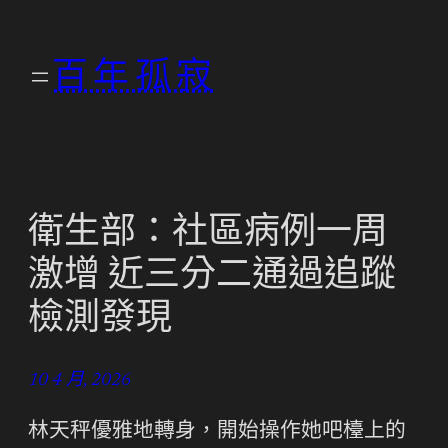
跳
至
百年孤寂
主
要
內
容
衛生部：社區病例一周
激增 近三分二通過追蹤
檢測發現
10 4 月, 2026
林天秤優雅地轉身，開始操作她吧檯上的