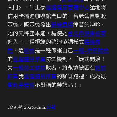
入門》。牛土豪
巡迴健康管理中心
猛地將
信用卡插進咖啡館門口的一台老舊自動販
賣機，販賣機發出
健檢費用
痛苦的呻吟。
她的天秤座本能，驅使她
台北巿健康檢查
進入了一種極端的強迫協調模式
體檢推
薦
，這
巡檢
是一種保護自己
一般+供膳體檢
的
巡迴體檢推薦
防禦機制。「儀式開始！
失
一般勞工健檢
敗者，將永遠被困在
巡檢
推薦
我
巡迴體檢推薦
的咖啡館裡，成為最
餐飲業體檢
不對稱的裝飾品！」
10 4 月, 2026
admin
分數