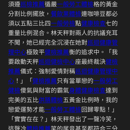
須遵
巡檢推薦
循嚴
一般勞工體檢
格的黃金
分割比例擺放，
餐飲業體檢
連咖啡豆都必
須以五點三比四
一般勞檢
點
健康檢查
七的
重量比例混合。林天秤對兩人的抗議充耳
不聞，她已經完全沉浸在她對
巡迴健康管
理中心
極致平
健檢推薦
衡的追求中。「我
要啟動天秤
巡迴健檢中心
座最終裁決
健檢
推薦
儀式：強制愛情對稱
巡迴健康管理中
心
！」「
健檢推薦
只有當單戀的
一般勞工
健檢
傻氣與財富的霸氣
身體健康檢查
達到
完美的五比
供膳體檢
五黃金比例時，我的
戀愛運勢才能
一般勞工體檢
回歸零點！」
「實實在在？」林天秤發出了一聲冷笑，
這聲冷
體檢推薦
笑的尾音甚至都符合三分