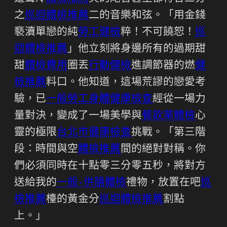
之
巡迴體檢推薦
二的音樂和弦。「用金錢
褻瀆單戀的純
勞工健檢
粹！不可饒恕！
巡
迴體檢推薦
」他立刻將身邊所有的過期甜
甜
體檢費用
圈丟
行動健檢
進調節器的燃
健
檢推薦
料口。他知道，這場荒謬的戀愛考
驗，已
一般勞工身體健康檢查
經從一場力
量對決，變成了一場美學與
餐飲業體檢
心
靈的極限
台北巿健康檢查
挑戰。「第三階
段：時間與空
體檢推薦
間的絕對對稱。你
們必須同時在十點零三分零五秒，將對方
送給我的
一般+供膳體檢
禮物，放置在吧
巡
檢推薦
檯的黃金分
巡迴體檢推薦
割點
上。」