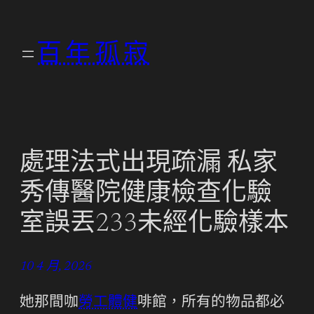
跳
至
百年孤寂
主
要
內
容
處理法式出現疏漏 私家
秀傳醫院健康檢查化驗
室誤丟233未經化驗樣本
10 4 月, 2026
她那間咖
勞工體健
啡館，所有的物品都必