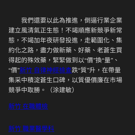
我們還要以此為推進，倒逼行業企業
建立風清氣正生態！不竭順應新競爭新常
態，不竭加年夜研發投進，走範圍化、集
約化之路，盡力做新藥、好藥、老蒼生買
得起的殊效藥，緊緊做到以“價”換“量”、
“價”
新竹 自律神經檢查
跌“質”升，在帶量
集采中積淀蒼生口碑，以質優價廉在市場
競爭中取勝。（
涂建敏
）
新竹 在職體檢
新竹 職業醫學科