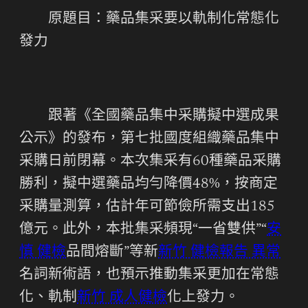
原題目：藥品集采要以軌制化常態化
發力
跟著《全國藥品集中采購擬中選成果
公示》的發布，第七批國度組織藥品集中
采購日前閉幕。本次集采有60種藥品采購
勝利，擬中選藥品均勻降價48%，按商定
采購量測算，估計年可節儉所需支出185
億元。此外，本批集采頻現“一省雙供”“
安
慎 健檢
品間熔斷”等新
新竹 健檢報告 異常
名詞新術語，也預示推動集采更加在常態
化、軌制
新竹 成人健檢
化上發力。