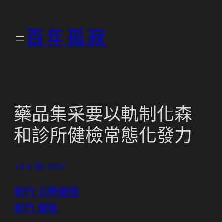
跳
至
百年孤寂
主
要
內
容
藥品集采要以軌制化森
和診所健檢常態化發力
18 4 月, 2026
新竹 公教健檢
新竹 健檢