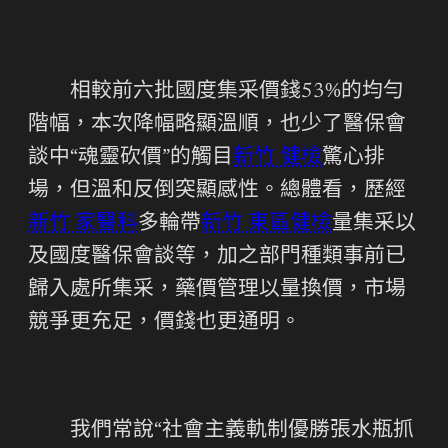
相較前六批國度集采價錢53%的均勻
階幅，本次降幅略顯溫順，也少了醫保會
談中“魂靈砍價”的觸目
新竹 健檢
驚心排
場，但溫和反倒突顯感性。總體看，歷經
新竹 家醫科
多輪帶
新竹 東區健檢
量集采以
及國度醫保會談等，加之部門種類事前已
歸入處所集采，藥價管理以量換價，市場
競爭更充足，價錢也更通明。
我們常說“社會主義軌制優勝張水瓶抓