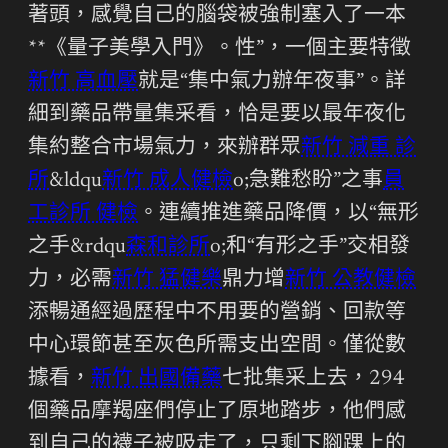
著頭，感覺自己的腦袋被強制塞入了一本
**《量子美學入門》。性”，一個主要特徵
新竹 高血壓
就是“集中氣力辦年夜事”。詳
細到藥品帶量集采看，恰是要以最年夜化
集約整合市場氣力，來辦群眾
新竹 減重 診
所
&ldqu
新竹 成人健檢
o;急難愁盼”之事
員
工診所 健檢
。連續推進藥品降價，以“無形
之手&rdqu
森和診所
o;和“有形之手”交相發
力，必需
新竹 猛健樂
鼎力增
新竹 公教健檢
添暢通經過歷程中不用要的營銷、回款等
中心環節甚至灰色所需支出空間。僅從數
據看，
新竹 出國備藥
七批集采上去，294
個藥品摩羯座們停止了原地踏步，他們感
到自己的襪子被吸走了，只剩下腳踝上的