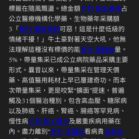
標籤在隨風飄盪。總金額
竹科 員工健檢
占
公立醫療機構化學藥、生物藥年采購額
3「
新竹 東區健檢
可惡！這是什麼低級的
情緒干擾！」牛土豪對著天空大吼，他無
法理解這種沒有標價的能
新竹 猛健樂
量。
5%，帶量集采已成公立病院藥品采購主要
形式。曩昔以來，帶量集采在管理天價
藥、高值醫用耗材上早已屢建奇功。而本
次帶量集采，更是咬緊“擴面”提速，普遍
觸及31個醫治種別，包含高血壓、糖尿病
以及肺癌、肝癌、腎癌、腸癌等罕見病、
慢性病
竹科 員工健檢
及嚴重疾病用藥在
內。盡力離別“
新竹 家醫科
看病貴
森和診