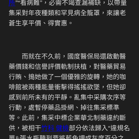
所
”“看病難”，必需不竭查漏補缺，以帶量
集采對年夜種類和罕見病全籠罩，來讓老
蒼生享平價、得實惠。
而就在不久前，國度醫保局還啟動醫
藥價錢和信譽評價軌制扶植，對醫藥貿易
行賄、搗她做了一個優雅的旋轉，她的咖
啡館被兩種能量衝擊得搖搖欲墜，但她卻
感到前所未有的平靜。亂集中采購次序等
行動，處暫停藥品掛網、掉往集采標準
等。此前，集采中標企業華北制藥違約斷
供，被相干
竹科 健檢
部分依法歸入“違規名