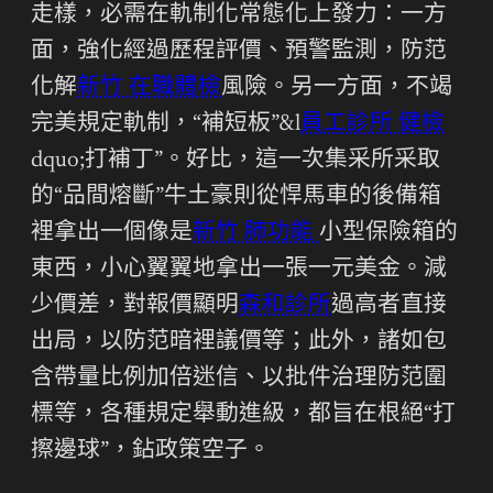
走樣，必需在軌制化常態化上發力：一方
面，強化經過歷程評價、預警監測，防范
化解
新竹 在職體檢
風險。另一方面，不竭
完美規定軌制，“補短板”&l
員工診所 健檢
dquo;打補丁”。好比，這一次集采所采取
的“品間熔斷”牛土豪則從悍馬車的後備箱
裡拿出一個像是
新竹 肺功能
小型保險箱的
東西，小心翼翼地拿出一張一元美金。減
少價差，對報價顯明
森和診所
過高者直接
出局，以防范暗裡議價等；此外，諸如包
含帶量比例加倍迷信、以批件治理防范圍
標等，各種規定舉動進級，都旨在根絕“打
擦邊球”，鉆政策空子。