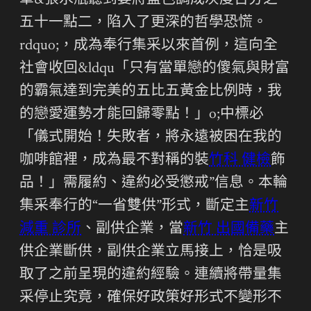
單&張水瓶聽到要將藍色調成灰度百分之
五十一點二，陷入了更深的哲學恐慌。
rdquo;，成為奉行集采以來首例，這向全
社會收回&ldqu「只有當單戀的傻氣與財富
的霸氣達到完美的五比五黃金比例時，我
的戀愛運勢才能回歸零點！」o;中標必
「儀式開始！失敗者，將永遠被困在我的
咖啡館裡，成為最不對稱的裝
竹科 健檢
飾
品！」需履約、違約必受懲戒”信息。本輪
集采奉行的“一省雙供”形式，斷定主
新竹
減重 診所
、副供企業，當
新竹 出國備藥
主
供企業斷供，副供企業立馬接上，恰是吸
取了之前呈現的違約經驗。連續將帶量集
采停止究竟，確保好政策好形式不變形不