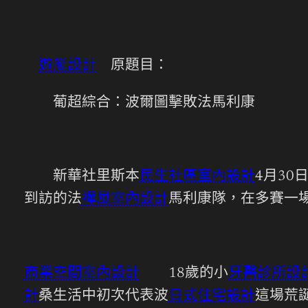
遊艇設計
原題目：
葡超綜合：波爾圖擊敗法馬利康
新華社里斯本
民生社區室內設計
4月3
到訪的法
禪風室內設計
馬利康隊，在多賽一
商業空間室內設計
18歲的小
牙醫診所設
計
桑生活中初次代表波
日式住宅設計
這場荒