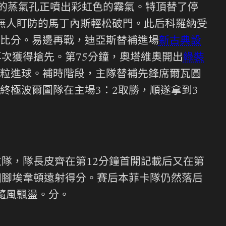
的蒸氣孔正噴出彩虹色的霧氣。特頂替了停
無人盯防的馬丁內斯輕松破門。此后科羅納受
比分。易邊再戰，迪亞斯替補進場
新古典設
次獲得搶先。第75分鐘，奧塔維奧開出
綠裝
粒進球。補時階段，主隊替補先鋒席爾瓦圓
終極波爾圖隊在主場3：2取勝，順遂拿到3
拉隊，隊長皮齊在第12分鐘首開記載后又在第
國腳埃韋頓遠射得分。賽后本菲卡隊仍然落后
隨風飄盪。分。