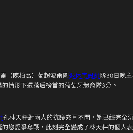
0日電（陳柏喬）葡超波爾圖
退休宅設計
隊30日晚
場的情形下還落后榜首的葡萄牙體育隊3分。
計
孔林天秤對兩人的抗議充耳不聞，她已經完全
誕的戀愛爭奪戰，此刻完全變成了林天秤的個人表