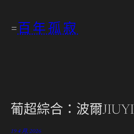
跳
至
百年孤寂
主
要
內
容
葡超綜合：波爾JIU
19 4 月, 2026