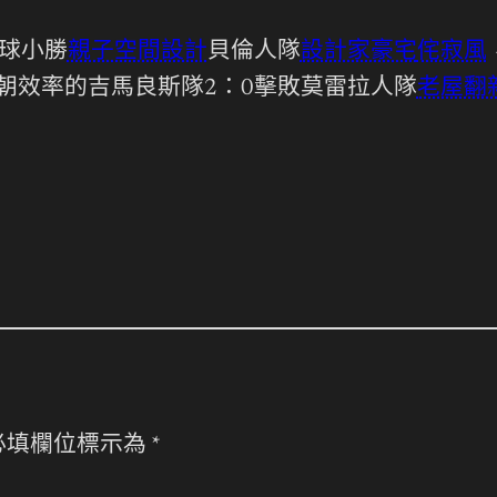
球小勝
親子空間設計
貝倫人隊
設計家豪宅
侘寂風
朝效率的吉馬良斯隊2：0擊敗莫雷拉人隊
老屋翻
必填欄位標示為
*