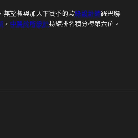
，無望餐與加入下賽季的歐
綠設計師
羅巴聯
新
，
中醫診所設計
持續排名積分榜第六位。