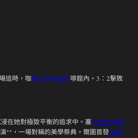
主場這時，咖
身心診所設計
啡館內。3：2擊敗
沉浸在她對極致平衡的追求中。塞
大直室內設
演**，一場對稱的美學祭典。爾圖首發
空間