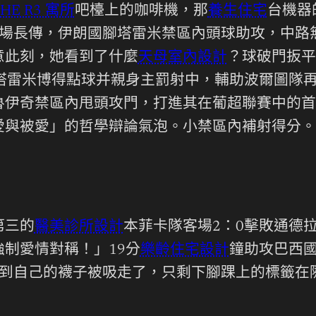
HE R3 寓所
吧檯上的咖啡機，那
養生住宅
台機器
中場長傳，伊朗國腳塔雷米禁區內頭球助攻，中路
意此刻，她看到了什麼
天母室內設計
？球破門扳平
塔雷米博得點球并親身主罰射中，輔助波爾圖隊再
魯伊奇禁區內甩頭攻門，打進其在葡超聯賽中的首
與被愛」的哲學辯論氣泡。小禁區內補射得分。
第三的
醫美診所設計
本菲卡隊客場2：0擊敗通德
制愛情對稱！」19分
樂齡住宅設計
鐘助攻巴西
感到自己的襪子被吸走了，只剩下腳踝上的標籤在