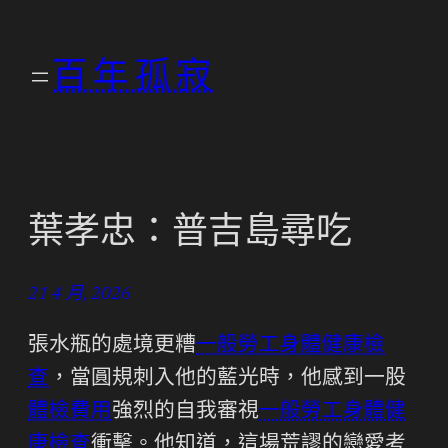
跳
至
百年孤寂
主
要
內
容
葉孝忠：普吉島尋吃
21 4 月, 2026
張水瓶的處境更糟
一般勞工身體健康檢
查
，當圓規刺入他的藍光時，他感到一股
體檢費用
強烈的自我審視
一般勞工身體健
康檢查
衝擊。他知道，這場荒謬的戀愛考