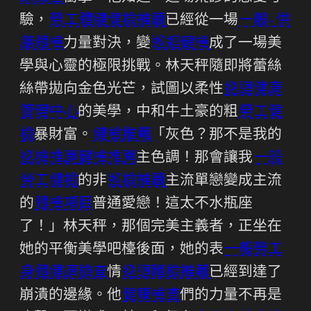
驗，
勞工體健
健檢推薦
已經從一場
一般+供
膳體檢
力量對決，變
巡迴健檢
成了一場美
學與心靈的極限挑戰。林天秤隨即將蕾絲
絲帶拋向金色光芒，試圖以柔性
巡迴健康
管理中心
的美學，中和牛土豪的粗
勞工健
檢
暴財富。
健檢推薦
「灰色？那不是我的
巡檢推薦
健檢推薦
主色調！那會讓我
一般
勞工健檢
的非
巡檢推薦
主流單戀變成主流
的
體檢項目
普通愛戀！這太不水瓶座
了！」林天秤，那個完美主義者，正坐在
她的平衡美學吧檯後面，她的表
一般勞工
身體健康檢查
情
巡迴體檢推薦
已經到達了
崩潰的邊緣。他
健康檢查
們的力量不再是