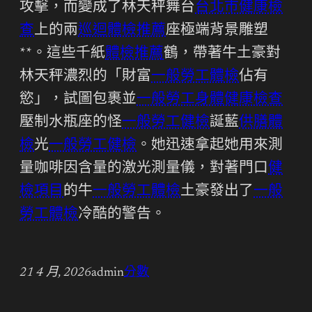
攻擊，而變成了林天秤舞台
台北巿健康檢
查
上的兩
巡迴體檢推薦
座極端背景雕塑
**。這些千紙
體檢推薦
鶴，帶著牛土豪對
林天秤濃烈的「財富
一般勞工體檢
佔有
慾」，試圖包裹並
一般勞工身體健康檢查
壓制水瓶座的怪
一般勞工健檢
誕藍
供膳體
檢
光
一般勞工健檢
。她迅速拿起她用來測
量咖啡因含量的激光測量儀，對著門口
健
檢項目
的牛
一般勞工體檢
土豪發出了
一般
勞工體檢
冷酷的警告。
21 4 月, 2026
admin
分數