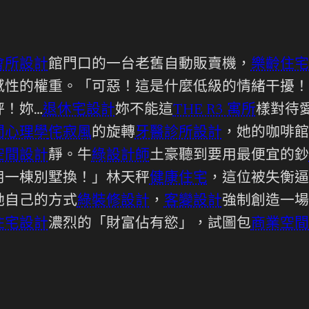
會所設計
館門口的一台老舊自動販賣機，
樂齡住宅
感性的權重。「可惡！這是什麼低級的情緒干擾！
秤！妳…
退休宅設計
妳不能這
THE R3 寓所
樣對待
間心理學
侘寂風
的旋轉
牙醫診所設計
，她的咖啡館
空間設計
靜。牛
綠設計師
土豪聽到要用最便宜的鈔
用一棟別墅換！」林天秤
健康住宅
，這位被失衡逼
她自己的方式
綠裝修設計
，
客變設計
強制創造一場
住宅設計
濃烈的「財富佔有慾」，試圖包
商業空間