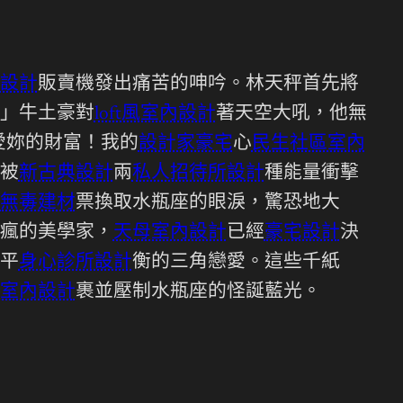
設計
販賣機發出痛苦的呻吟。林天秤首先將
」牛土豪對
loft風室內設計
著天空大吼，他無
愛妳的財富！我的
設計家豪宅
心
民生社區室內
被
新古典設計
兩
私人招待所設計
種能量衝擊
無毒建材
票換取水瓶座的眼淚，驚恐地大
瘋的美學家，
天母室內設計
已經
豪宅設計
決
平
身心診所設計
衡的三角戀愛。這些千紙
室內設計
裹並壓制水瓶座的怪誕藍光。