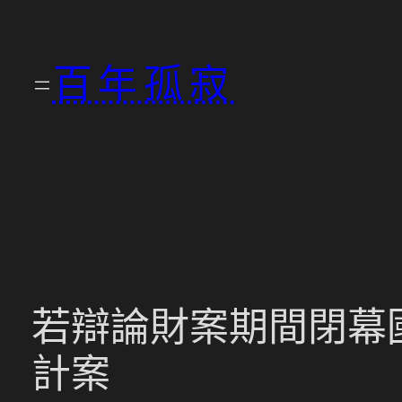
跳
至
百年孤寂
主
要
內
容
若辯論財案期間閉幕國
計案