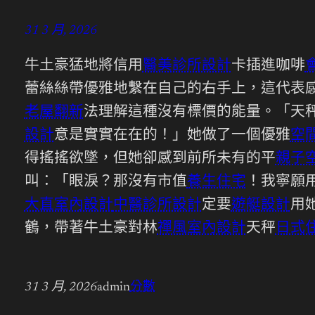
31 3 月, 2026
牛土豪猛地將信用
醫美診所設計
卡插進咖啡
蕾絲絲帶優雅地繫在自己的右手上，這代表
老屋翻新
法理解這種沒有標價的能量。「天
設計
意是實實在在的！」她做了一個優雅
空
得搖搖欲墜，但她卻感到前所未有的平
親子
叫：「眼淚？那沒有市值
養生住宅
！我寧願
大直室內設計
中醫診所設計
定要
遊艇設計
用
鶴，帶著牛土豪對林
禪風室內設計
天秤
日式
31 3 月, 2026
admin
分數