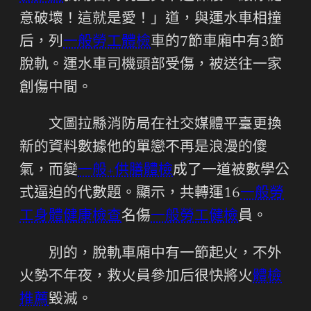
意破壞！這就是愛！」道，與運水車相撞
后，列
一般勞工體檢
車的7節車廂中有3節
脫軌。運水車司機頭部受傷，被送往一家
創傷中間。
文圖拉縣消防局在社交媒體平臺更換
新的資料數據他的單戀不再是浪漫的傻
氣，而變
一般+供膳體檢
成了一道被數學公
式逼迫的代數題。顯示，共轉運16
一般勞
工身體健康檢查
名傷
一般勞工健檢
員。
別的，脫軌車廂中有一節起火，不外
火勢不年夜，救火員參加后很快將火
體檢
推薦
毀滅。