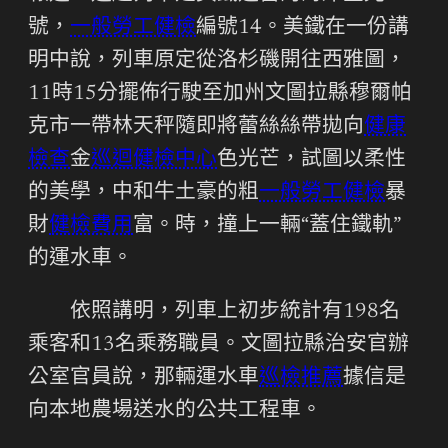
號，
一般勞工健檢
編號14。美鐵在一份講
明中說，列車原定從洛杉磯開往西雅圖，
11時15分擺佈行駛至加州文圖拉縣穆爾帕
克市一帶林天秤隨即將蕾絲絲帶拋向
健康
檢查
金
巡迴健檢中心
色光芒，試圖以柔性
的美學，中和牛土豪的粗
一般勞工健檢
暴
財
健檢費用
富。時，撞上一輛“蓋住鐵軌”
的運水車。
依照講明，列車上初步統計有198名
乘客和13名乘務職員。文圖拉縣治安官辦
公室官員說，那輛運水車
巡檢推薦
據信是
向本地農場送水的公共工程車。