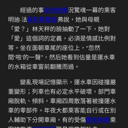
經過的事
巡檢推薦
況驚魂一幕的乘客
明迪·法
餐飲業體檢
弗說，她與母親
「愛？」林天秤的臉抽動了一下，她對
「愛」這個詞的定義，必須是情感比例對
等。坐在面朝車尾的座位上，“忽然
間‘啪’的一聲”，然后她看到估量是運水車
的水箱從車窗前翻騰而過。
變亂現場記憶顯示，運水車因碰撞嚴
重變形；列車也有必定水平破壞，部門車
廂脫軌、傾斜，車廂四周散落著被撞運水
車的零部件。年夜大都乘客能自行或在別
人輔助下分開車廂，有的受傷
體檢推薦
乘