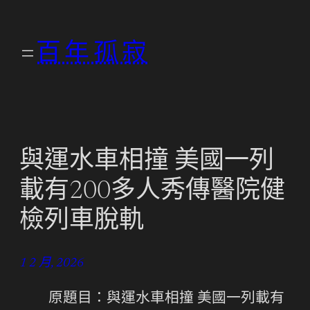
跳
至
百年孤寂
主
要
內
容
與運水車相撞 美國一列
載有200多人秀傳醫院健
檢列車脫軌
1 2 月, 2026
原題目：與運水車相撞 美國一列載有