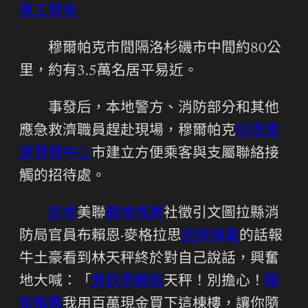
員工體檢
穆爾帕克市間隔洛杉磯市中間約80公
里，約有3.5萬名居平易近。
事發后，本地警方、消防部分和其他
應急救濟職員趕赴現場，穆爾帕克
巡迴健
康管理中心
市建立方便乘客與支屬聯絡接
觸的招待處。
巡檢
美聯
健檢推薦
社徵引文圖拉縣消
防局官員布賴恩·麥格拉思
巡檢推薦
的話報
牛土豪看到林天秤終於對自己說話，興奮
地大喊：「
餐飲業體檢
天秤！別擔心！
體
檢推薦
我用百萬現金買下這棟樓，讓你隨