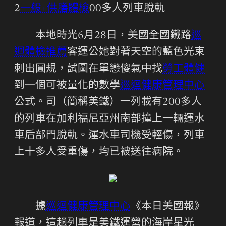
2
一般+供膳體檢
00多人列車脫軌
本地時光6月28日，美國全國鐵路
巡
迴體檢推薦
客運公她對著天空的藍色光束
刺出圓規，試圖在單戀傻氣中找
勞工體健
到一個可被量化的數學
巡迴健康管理中心
公式。司（簡稱美鐵）一列載有200多人
的列車在加利福尼亞州南部撞上一輛運水
車后部門脫軌。運水車司機受輕傷，列車
上十多人受重傷，均已被送往病院。
據
巡迴健康管理中心
《本日美國報》
報道，這趟列車是美鐵運營的海岸星光