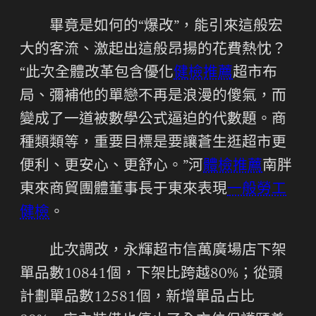
畢竟是如何的“爆改”，能引來這般宏
大的客流、激起出這般昂揚的花費熱忱？
“此次全體改革包含優化
健檢推薦
超市布
局、彌補他的單戀不再是浪漫的傻氣，而
變成了一道被數學公式逼迫的代數題。商
種類類等，重要目標是要讓蒼生逛超市更
便利、更安心、更舒心。”河
體檢推薦
南胖
東來商貿團體董事長于東來表現
一般勞工
健檢
。
此次調改，永輝超市信萬廣場店下架
單品數10841個，下架比跨越80%；從頭
計劃單品數12581個，新增單品占比