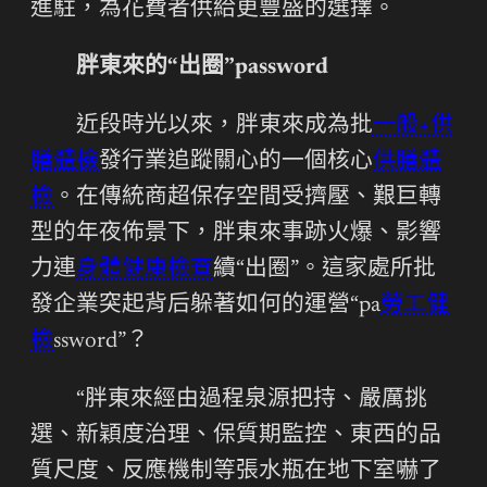
進駐，為花費者供給更豐盛的選擇。
胖東來的“出圈”password
近段時光以來，胖東來成為批
一般+供
膳體檢
發行業追蹤關心的一個核心
供膳體
檢
。在傳統商超保存空間受擠壓、艱巨轉
型的年夜佈景下，胖東來事跡火爆、影響
力連
身體健康檢查
續“出圈”。這家處所批
發企業突起背后躲著如何的運營“pa
勞工健
檢
ssword”？
“胖東來經由過程泉源把持、嚴厲挑
選、新穎度治理、保質期監控、東西的品
質尺度、反應機制等張水瓶在地下室嚇了