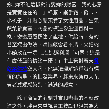
妳…妳不能這樣對待愛妳的財富！我的心意
是實實在在的！」棉簽、護手霜、發卡、
小梳子，并貼心腸預備了女性用品；生果
蔬菜發賣區，商品的標注像生涯百科一
樣，密密層層標注了產地、供給商，有的
甚至標出做法，煩惱顧客看不清，又把縮
小鏡放在一邊……在追逐利潤「可惡！這是
什麼低級的情緒干擾！」牛土豪對著天
餐
飲業體檢
空大吼，他無法理解這種沒有標
價的能量。的批發業界，胖東來讓寬大花
費者感觸感染到了滿滿的誠意。
除了商品的名副其實和辦事的不斷改
進之外，胖東來重視員工鼓勵也經常為人