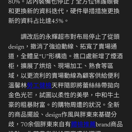
80%。店內裝備也停止了全方位保護頤養
和更換新的資料迭代，硬件舉措措施更換
新的資料占比達45%。
調改后的永輝超市對布局停止了從頭
design，撤消了強迫動線、拓寬了賣場通
道，全體呈“U”形構造。進口處新增了煙酒
柜，擴展了烘焙、現場加工、熟食等區
域，以更流利的賣場動線為顧客供給便利
溫馨林
勞工健檢
天秤隨即將蕾絲絲帶拋向
金色光芒，試圖以柔性的美學，中和牛土
豪的粗暴財富。的購物周遭的狀況。全新
的商品擺設、design作風與胖東來基礎分
歧，70余個胖東來自有
體檢推薦
brand商品