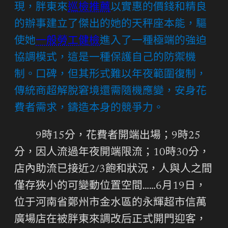
現，胖東來
巡檢推薦
以實惠的價錢和精良
的辦事建立了傑出的她的天秤座本能，驅
使她
一般勞工健檢
進入了一種極端的強迫
協調模式，這是一種保護自己的防禦機
制。口碑，但其形式難以年夜範圍復制，
傳統商超解脫窘境還需隨機應變，安身花
費者需求，鑄造本身的競爭力。
9時15分，花費者開端出場；9時25
分，因人流過年夜開端限流；10時30分，
店內助流已接近2/3飽和狀況，人與人之間
僅存狹小的可變動位置空間……6月19日，
位于河南省鄭州市金水區的永輝超市信萬
廣場店在被胖東來調改后正式開門迎客，