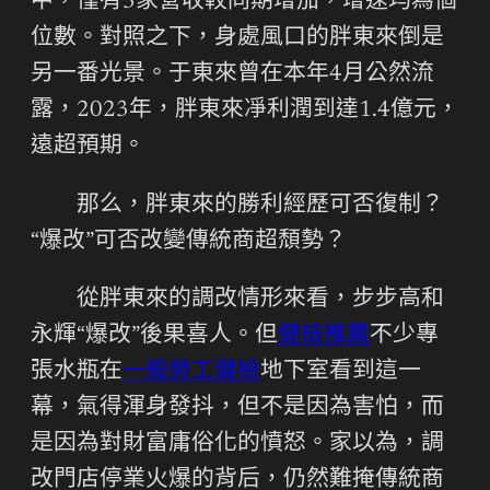
中，僅有3家營收較同期增加，增速均為個
位數。對照之下，身處風口的胖東來倒是
另一番光景。于東來曾在本年4月公然流
露，2023年，胖東來凈利潤到達1.4億元，
遠超預期。
那么，胖東來的勝利經歷可否復制？
“爆改”可否改變傳統商超頹勢？
從胖東來的調改情形來看，步步高和
永輝“爆改”後果喜人。但
健檢推薦
不少專
張水瓶在
一般勞工健檢
地下室看到這一
幕，氣得渾身發抖，但不是因為害怕，而
是因為對財富庸俗化的憤怒。家以為，調
改門店停業火爆的背后，仍然難掩傳統商