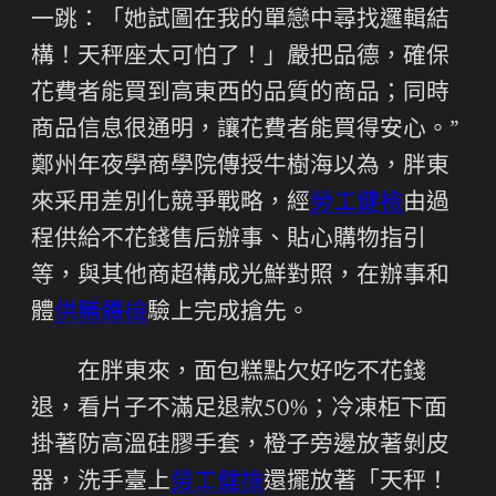
一跳：「她試圖在我的單戀中尋找邏輯結
構！天秤座太可怕了！」嚴把品德，確保
花費者能買到高東西的品質的商品；同時
商品信息很通明，讓花費者能買得安心。”
鄭州年夜學商學院傳授牛樹海以為，胖東
來采用差別化競爭戰略，經
勞工健檢
由過
程供給不花錢售后辦事、貼心購物指引
等，與其他商超構成光鮮對照，在辦事和
體
供膳體檢
驗上完成搶先。
在胖東來，面包糕點欠好吃不花錢
退，看片子不滿足退款50%；冷凍柜下面
掛著防高溫硅膠手套，橙子旁邊放著剝皮
器，洗手臺上
勞工健檢
還擺放著「天秤！