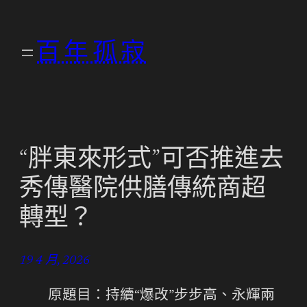
跳
至
百年孤寂
主
要
內
容
“胖東來形式”可否推進去
秀傳醫院供膳傳統商超
轉型？
19 4 月, 2026
原題目：持續“爆改”步步高、永輝兩