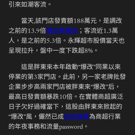
引來如潮客流。
當天,該門店發賣額188萬元，是調改
之前的13.9倍
餐飲業體檢
；客流近1.3萬
人，是之前的5.3倍。永輝超市股價當天也
呈現拉升，盤中一度下跌超8%。
這是胖東來本年啟動“爆改”同業以來
停業的第3家門店。此前，另一家老牌批發
企業步步高兩家門店被胖東來“爆改”后，
最高日發賣額暴跌10倍。在實體商超廣泛
日子欠好過確當下，這股由胖東來掀起的
“爆改”風，儼然已成
巡檢推薦
為商超行業
的年夜事務和流量password。