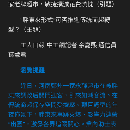
家老牌超市，敏捷撲滅花費熱忱（引題）
“胖東來形式”可否推進傳統商超轉
型？（主題）
工人日報-中工網記者 余嘉熙 通信員
葛慧君
瀏覽提醒
近日，河南鄭州一家永輝超市在被胖
東來調改后開門迎客，引來如潮客流。在
傳統商超保存空間受擠壓、艱巨轉型的年
夜佈景下，胖東來事跡火爆、影響力連續
“出圈”，激發各界追蹤關心。業內助士表